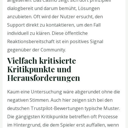
dialogbereit und darum bemüht, Lösungen
anzubieten. Oft wird der Nutzer ersucht, den
Support direkt zu kontaktieren, um den Fall
individuell zu klären. Diese öffentliche
Reaktionsbereitschaft ist ein positives Signal
gegenüber der Community.
Vielfach kritisierte
Kritikpunkte und
Herausforderungen
Kaum eine Untersuchung wäre abgerundet ohne die
negativen Stimmen. Auch hier zeigen sich bei den
deutschen Trustpilot-Bewertungen typische Muster.
Die gängigsten Kritikpunkte betreffen oft Prozesse
im Hintergrund, die dem Spieler erst auffallen, wenn