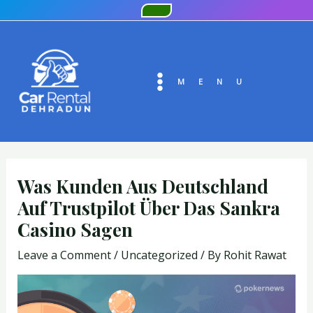
Skip
Post
to
navigation
MAIN
content
MENU
MENU
Was Kunden Aus Deutschland
Auf Trustpilot Über Das Sankra
Casino Sagen
Leave a Comment
/
Uncategorized
/ By
Rohit Rawat