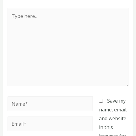
Type
here..
Name*
Save my
name, email,
and website
Email*
in this
browser for