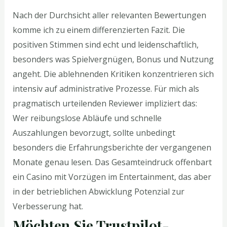
Nach der Durchsicht aller relevanten Bewertungen
komme ich zu einem differenzierten Fazit. Die
positiven Stimmen sind echt und leidenschaftlich,
besonders was Spielvergnügen, Bonus und Nutzung
angeht. Die ablehnenden Kritiken konzentrieren sich
intensiv auf administrative Prozesse. Für mich als
pragmatisch urteilenden Reviewer impliziert das:
Wer reibungslose Abläufe und schnelle
Auszahlungen bevorzugt, sollte unbedingt
besonders die Erfahrungsberichte der vergangenen
Monate genau lesen. Das Gesamteindruck offenbart
ein Casino mit Vorzügen im Entertainment, das aber
in der betrieblichen Abwicklung Potenzial zur
Verbesserung hat.
Möchten Sie Trustpilot-