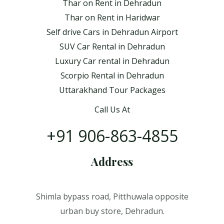
Thar on Rent in Dehradun
Thar on Rent in Haridwar
Self drive Cars in Dehradun Airport
SUV Car Rental in Dehradun
Luxury Car rental in Dehradun
Scorpio Rental in Dehradun
Uttarakhand Tour Packages
Call Us At
+91 906-863-4855
Address
Shimla bypass road, Pitthuwala opposite
urban buy store, Dehradun.