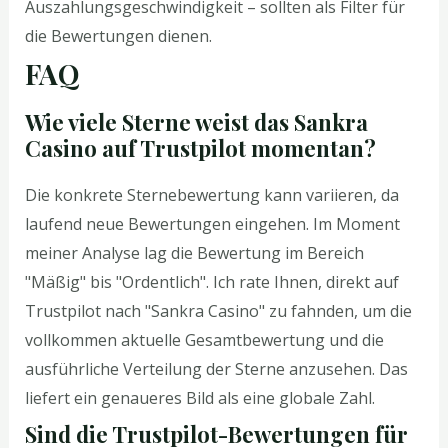
Auszahlungsgeschwindigkeit – sollten als Filter für
die Bewertungen dienen.
FAQ
Wie viele Sterne weist das Sankra
Casino auf Trustpilot momentan?
Die konkrete Sternebewertung kann variieren, da
laufend neue Bewertungen eingehen. Im Moment
meiner Analyse lag die Bewertung im Bereich
"Mäßig" bis "Ordentlich". Ich rate Ihnen, direkt auf
Trustpilot nach "Sankra Casino" zu fahnden, um die
vollkommen aktuelle Gesamtbewertung und die
ausführliche Verteilung der Sterne anzusehen. Das
liefert ein genaueres Bild als eine globale Zahl.
Sind die Trustpilot-Bewertungen für