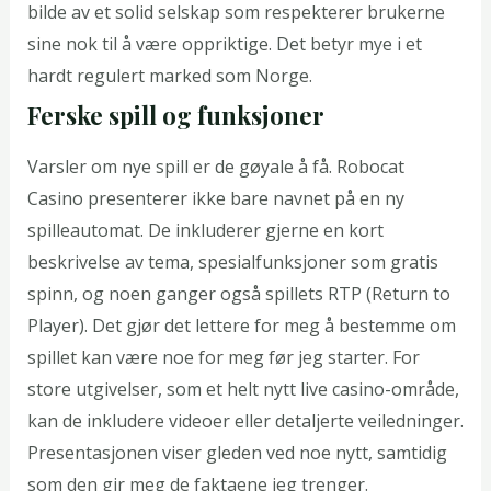
bilde av et solid selskap som respekterer brukerne
sine nok til å være oppriktige. Det betyr mye i et
hardt regulert marked som Norge.
Ferske spill og funksjoner
Varsler om nye spill er de gøyale å få. Robocat
Casino presenterer ikke bare navnet på en ny
spilleautomat. De inkluderer gjerne en kort
beskrivelse av tema, spesialfunksjoner som gratis
spinn, og noen ganger også spillets RTP (Return to
Player). Det gjør det lettere for meg å bestemme om
spillet kan være noe for meg før jeg starter. For
store utgivelser, som et helt nytt live casino-område,
kan de inkludere videoer eller detaljerte veiledninger.
Presentasjonen viser gleden ved noe nytt, samtidig
som den gir meg de faktaene jeg trenger.