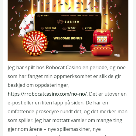
Jeg har spilt hos Robocat Casino en periode, og noe
som har fanget min oppmerksomhet er slik de gir
beskjed om oppdateringer,
https://rrobocatcasino.com/no-no/
. Det er utover en
e-post eller en liten lapp på siden. De har en
omfattende prosedyre rundt det, og det merker man
som spiller. Jeg har mottatt varsler om mange ting
gjennom årene – nye spillemaskiner, nye