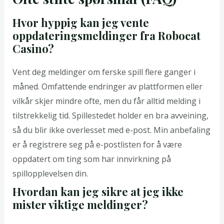
Hvor hyppig kan jeg vente
oppdateringsmeldinger fra Robocat
Casino?
Vent deg meldinger om ferske spill flere ganger i
måned. Omfattende endringer av plattformen eller
vilkår skjer mindre ofte, men du får alltid melding i
tilstrekkelig tid. Spillestedet holder en bra avveining,
så du blir ikke overlesset med e-post. Min anbefaling
er å registrere seg på e-postlisten for å være
oppdatert om ting som har innvirkning på
spillopplevelsen din.
Hvordan kan jeg sikre at jeg ikke
mister viktige meldinger?