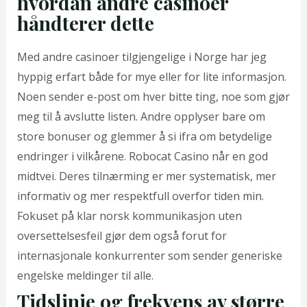
hvordan andre casinoer
håndterer dette
Med andre casinoer tilgjengelige i Norge har jeg
hyppig erfart både for mye eller for lite informasjon.
Noen sender e-post om hver bitte ting, noe som gjør
meg til å avslutte listen. Andre opplyser bare om
store bonuser og glemmer å si ifra om betydelige
endringer i vilkårene. Robocat Casino når en god
midtvei. Deres tilnærming er mer systematisk, mer
informativ og mer respektfull overfor tiden min.
Fokuset på klar norsk kommunikasjon uten
oversettelsesfeil gjør dem også forut for
internasjonale konkurrenter som sender generiske
engelske meldinger til alle.
Tidslinje og frekvens av større