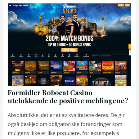
Formidler Robocat Casino
utelukkende de positive meldingene?
Absolutt ikke, det er et av kvalitetene deres. De gir
også beskjed om obligatoriske forandringer som
muligens ikke er like populære, for eksempelvis