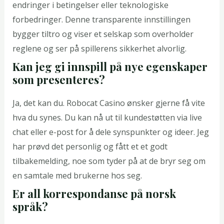
endringer i betingelser eller teknologiske
forbedringer. Denne transparente innstillingen
bygger tiltro og viser et selskap som overholder
reglene og ser på spillerens sikkerhet alvorlig.
Kan jeg gi innspill på nye egenskaper
som presenteres?
Ja, det kan du. Robocat Casino ønsker gjerne få vite
hva du synes. Du kan nå ut til kundestøtten via live
chat eller e-post for å dele synspunkter og ideer. Jeg
har prøvd det personlig og fått et et godt
tilbakemelding, noe som tyder på at de bryr seg om
en samtale med brukerne hos seg.
Er all korrespondanse på norsk
språk?