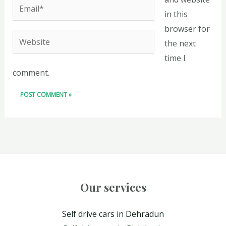
Email*
in this
browser for
Website
the next
time I
comment.
Our services
Self drive cars in Dehradun