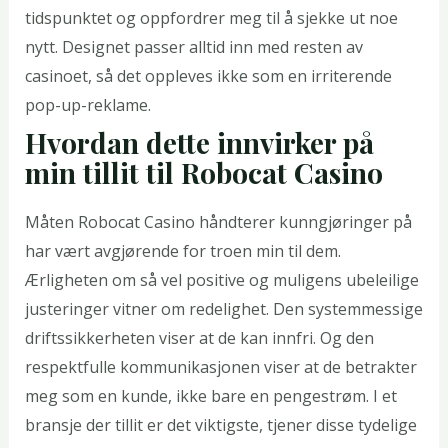
tidspunktet og oppfordrer meg til å sjekke ut noe
nytt. Designet passer alltid inn med resten av
casinoet, så det oppleves ikke som en irriterende
pop-up-reklame.
Hvordan dette innvirker på
min tillit til Robocat Casino
Måten Robocat Casino håndterer kunngjøringer på
har vært avgjørende for troen min til dem.
Ærligheten om så vel positive og muligens ubeleilige
justeringer vitner om redelighet. Den systemmessige
driftssikkerheten viser at de kan innfri. Og den
respektfulle kommunikasjonen viser at de betrakter
meg som en kunde, ikke bare en pengestrøm. I et
bransje der tillit er det viktigste, tjener disse tydelige