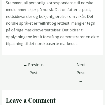
Stemmer, all personlig korrespondanse til norske
medlemmer skjer på norsk. Det omfatter e-post,
nettsidevarsler og bekjentgjørelser om vilkår. Det
norske språket er feilfritt og lettlest, mangler tegn
på dårlige maskinoversettelser. Det bidrar til
opplysningene lett å forstå og demonstrerer en ekte
tilpasning til det norskbaserte markedet.
←
Previous
Next
Post
Post
→
Leave a Comment