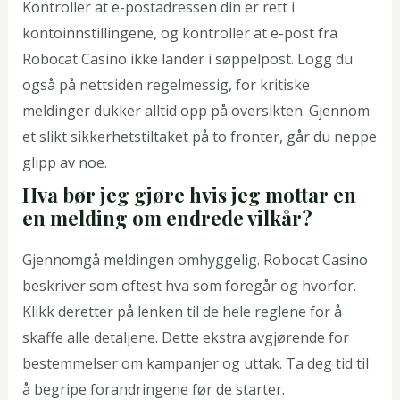
Kontroller at e-postadressen din er rett i
kontoinnstillingene, og kontroller at e-post fra
Robocat Casino ikke lander i søppelpost. Logg du
også på nettsiden regelmessig, for kritiske
meldinger dukker alltid opp på oversikten. Gjennom
et slikt sikkerhetstiltaket på to fronter, går du neppe
glipp av noe.
Hva bør jeg gjøre hvis jeg mottar en
en melding om endrede vilkår?
Gjennomgå meldingen omhyggelig. Robocat Casino
beskriver som oftest hva som foregår og hvorfor.
Klikk deretter på lenken til de hele reglene for å
skaffe alle detaljene. Dette ekstra avgjørende for
bestemmelser om kampanjer og uttak. Ta deg tid til
å begripe forandringene før de starter.