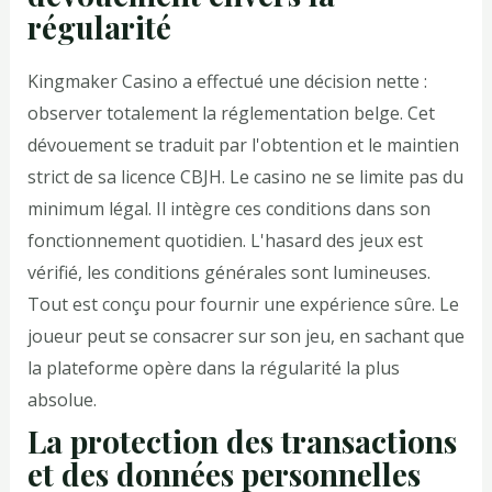
régularité
Kingmaker Casino a effectué une décision nette :
observer totalement la réglementation belge. Cet
dévouement se traduit par l'obtention et le maintien
strict de sa licence CBJH. Le casino ne se limite pas du
minimum légal. Il intègre ces conditions dans son
fonctionnement quotidien. L'hasard des jeux est
vérifié, les conditions générales sont lumineuses.
Tout est conçu pour fournir une expérience sûre. Le
joueur peut se consacrer sur son jeu, en sachant que
la plateforme opère dans la régularité la plus
absolue.
La protection des transactions
et des données personnelles