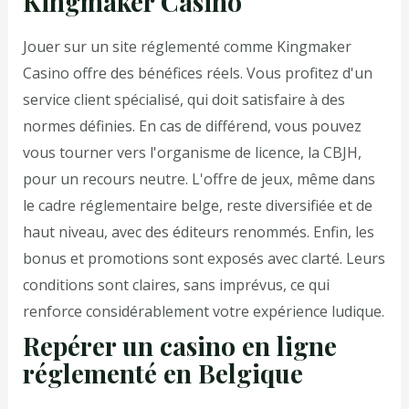
Kingmaker Casino
Jouer sur un site réglementé comme Kingmaker
Casino offre des bénéfices réels. Vous profitez d'un
service client spécialisé, qui doit satisfaire à des
normes définies. En cas de différend, vous pouvez
vous tourner vers l'organisme de licence, la CBJH,
pour un recours neutre. L'offre de jeux, même dans
le cadre réglementaire belge, reste diversifiée et de
haut niveau, avec des éditeurs renommés. Enfin, les
bonus et promotions sont exposés avec clarté. Leurs
conditions sont claires, sans imprévus, ce qui
renforce considérablement votre expérience ludique.
Repérer un casino en ligne
réglementé en Belgique