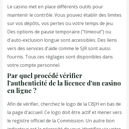
Le casino met en place différents outils pour
maintenir le contrôle. Vous pouvez établir des limites
sur vos dépôts, vos pertes ou votre temps de jeu.
Des options de pause temporaire ("timeout") ou
d'auto-exclusion longue sont accessibles. Des liens
vers des services d'aide comme le SJR sont aussi
fournis. Tous ces réglages sont disponibles dans
votre compte personnel.
Par quel procédé vérifier
l'authenticité de la licence d'un casino
en ligne ?
Afin de vérifier, cherchez le logo de la CBJH en bas de
la page d'accueil. Ce logo doit être actif et mener vers
le registre officiel de la Commission. Un autre bon