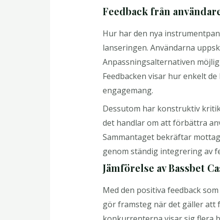
Feedback från användar
Hur har den nya instrumentpane
lanseringen. Användarna uppskat
Anpassningsalternativen möjliggö
Feedbacken visar hur enkelt de 
engagemang.
Dessutom har konstruktiv kritik
det handlar om att förbättra an
Sammantaget bekräftar mottagande
genom ständig integrering av f
Jämförelse av Bassbet C
Med den positiva feedback som 
gör framsteg när det gäller att
konkurrenterna visar sig flera b