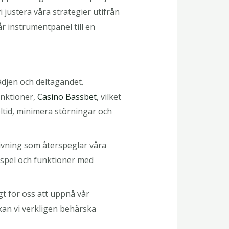
 justera våra strategier utifrån
r instrumentpanel till en
ädjen och deltagandet.
unktioner,
Casino Bassbet
, vilket
peltid, minimera störningar och
ivning som återspeglar våra
 spel och funktioner med
gt för oss att uppnå vår
kan vi verkligen behärska