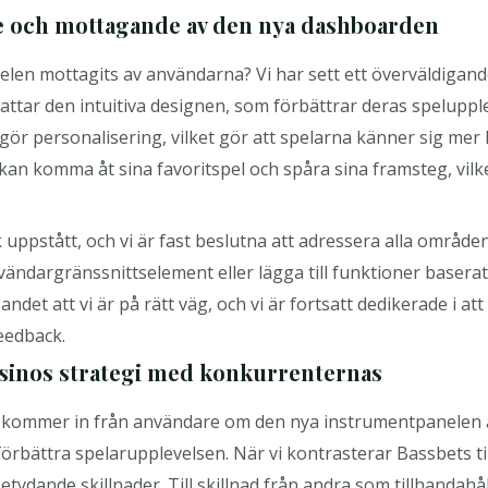
e och mottagande av den nya dashboarden
len mottagits av användarna? Vi har sett ett överväldigand
tar den intuitiva designen, som förbättrar deras spelupple
r personalisering, vilket gör att spelarna känner sig mer kop
kan komma åt sina favoritspel och spåra sina framsteg, vilke
 uppstått, och vi är fast beslutna att adressera alla områd
vändargränssnittselement eller lägga till funktioner basera
t att vi är på rätt väg, och vi är fortsatt dedikerade i att
eedback.
asinos strategi med konkurrenternas
kommer in från användare om den nya instrumentpanelen är
 förbättra spelarupplevelsen. När vi kontrasterar Bassbets 
etydande skillnader. Till skillnad från andra som tillhandahå