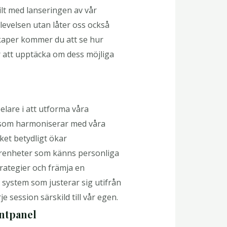
lt med lanseringen av vår
levelsen utan låter oss också
skaper kommer du att se hur
 att upptäcka om dess möjliga
elare i att utforma våra
er som harmoniserar med våra
lket betydligt ökar
renheter som känns personliga
rategier och främja en
t system som justerar sig utifrån
 session särskild till vår egen.
ntpanel