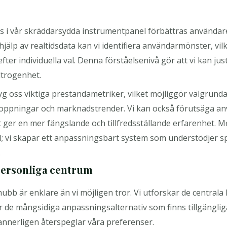
s i vår skräddarsydda instrumentpanel förbättras användar
älp av realtidsdata kan vi identifiera användarmönster, vilket
r individuella val. Denna förståelsenivå gör att vi kan jus
dtrogenhet.
g oss viktiga prestandametriker, vilket möjliggör välgrun
ppningar och marknadstrender. Vi kan också förutsäga an
t ger en mer fängslande och tillfredsställande erfarenhet.
l; vi skapar ett anpassningsbart system som understödjer s
.
t personliga centrum
hubb är enklare än vi möjligen tror. Vi utforskar de central
e mångsidiga anpassningsalternativ som finns tillgängliga f
nnerligen återspeglar våra preferenser.