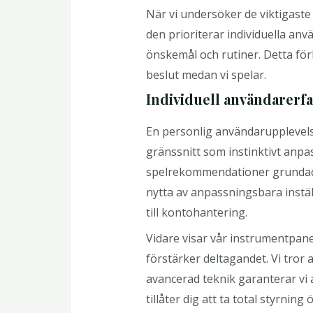
När vi undersöker de viktigast
den prioriterar individuella an
önskemål och rutiner. Detta fö
beslut medan vi spelar.
Individuell användarerf
En personlig användarupplevels
gränssnitt som instinktivt anpas
spelrekommendationer grundade 
nytta av anpassningsbara inställ
till kontohantering.
Vidare visar vår instrumentpanel
förstärker deltagandet. Vi tror a
avancerad teknik garanterar vi a
tillåter dig att ta total styrnin