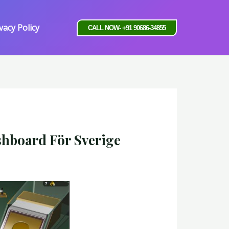
vacy Policy
CALL NOW- +91 90686-34855
shboard För Sverige