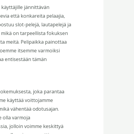
äyttäjille jännittävän
evia että konkareita pelaajia,
oostuu slot-pelejä, lautapelejä ja
a, mikä on tarpeellista fokuksen
ta meitä. Pelipaikka painottaa
 koemme itsemme varmoiksi
aa entisestään tämän
 kokemuksesta, joka parantaa
imme käyttää voittojamme
, mikä vähentää odotusajan.
e olla varmoja
ia, jolloin voimme keskittyä