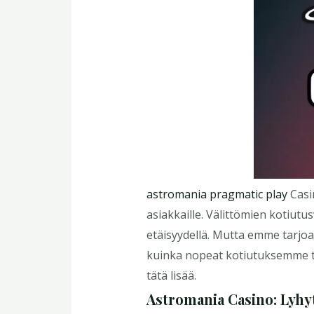
astromania pragmatic play
Casi
asiakkaille. Välittömien kotiu
etäisyydellä. Mutta emme tarjoa
kuinka nopeat kotiutuksemme toi
tätä lisää.
Astromania Casino: Lyhyt