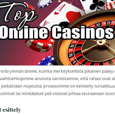
nolla ymmärrämme, kuinka merkityksellistä pikainen pääsy 
tusvaihtoehtojemme ansiosta varmistamme, että rahasi ovat 
 pelkästään nopeutta; prosessimme on kehitetty turvallisuu
mivat tai minkälaiset peli voisivat johtaa seuraavaan isoon 
 esittely