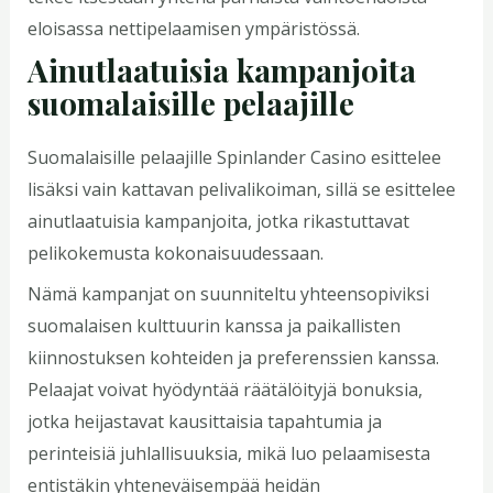
eloisassa nettipelaamisen ympäristössä.
Ainutlaatuisia kampanjoita
suomalaisille pelaajille
Suomalaisille pelaajille Spinlander Casino esittelee
lisäksi vain kattavan pelivalikoiman, sillä se esittelee
ainutlaatuisia kampanjoita, jotka rikastuttavat
pelikokemusta kokonaisuudessaan.
Nämä kampanjat on suunniteltu yhteensopiviksi
suomalaisen kulttuurin kanssa ja paikallisten
kiinnostuksen kohteiden ja preferenssien kanssa.
Pelaajat voivat hyödyntää räätälöityjä bonuksia,
jotka heijastavat kausittaisia tapahtumia ja
perinteisiä juhlallisuuksia, mikä luo pelaamisesta
entistäkin yhteneväisempää heidän