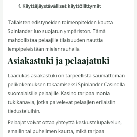
Käyttäjäystävälliset käyttöliittymät
Tällaisten edistyneiden toimenpiteiden kautta
Spinlander luo suojatun ympäristön. Tämä
mahdollistaa pelaajille tilaisuuden nauttia
lempipeleistään mielenrauhalla.
Asiakastuki ja pelaajatuki
Laadukas asiakastuki on tarpeellista saumattoman
pelikokemuksen takaamiseksi Spinlander Casinolla
suomalaisille pelaajille. Kasino tarjoaa monia
tukikanavia, jotka palvelevat pelaajien erilaisiin
tiedusteluihin.
Pelaajat voivat ottaa yhteyttä keskustelupalvelun,
emailin tai puhelimen kautta, mikä tarjoaa