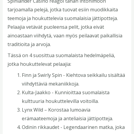
Spinlander Casino reagoi tähän intohimoon
tarjoamalla pelejä, jotka tuovat esiin muodikkaita
teemoja ja houkuttelevia suomalaisia jättipotteja.
Pelaajia vetävät puoleensa pelit, jotka eivät
ainoastaan viihdytä, vaan myös peilaavat paikallisia
traditioita ja arvoja.
Tässä on 4 suosittua suomalaista hedelmäpeliä,
jotka houkuttelevat pelaajia:
Finn ja Swirly Spin - Kiehtova seikkailu sisältää
viihdyttäviä mekaniikkoja.
Kulta-Jaakko - Kunnioittaa suomalaista
kulttuuria houkuttelevilla voitoilla.
Lynx Wild – Korostaa lumoavia
erämaateemoja ja anteliaisia jättipotteja.
Odinin rikkaudet - Legendaarinen matka, joka