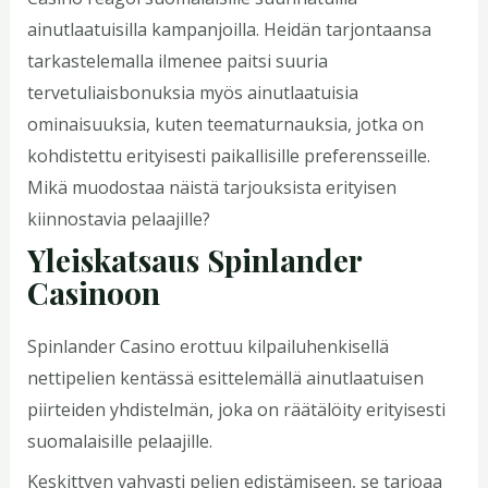
ainutlaatuisilla kampanjoilla. Heidän tarjontaansa
tarkastelemalla ilmenee paitsi suuria
tervetuliaisbonuksia myös ainutlaatuisia
ominaisuuksia, kuten teematurnauksia, jotka on
kohdistettu erityisesti paikallisille preferensseille.
Mikä muodostaa näistä tarjouksista erityisen
kiinnostavia pelaajille?
Yleiskatsaus Spinlander
Casinoon
Spinlander Casino erottuu kilpailuhenkisellä
nettipelien kentässä esittelemällä ainutlaatuisen
piirteiden yhdistelmän, joka on räätälöity erityisesti
suomalaisille pelaajille.
Keskittyen vahvasti pelien edistämiseen, se tarjoaa