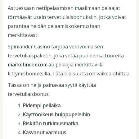
Astuessaan nettipelaamisen maailmaan pelaajat
törmäävät usein tervetuliaisbonuksiin, jotka voivat
parantaa heidän pelaamiskokemustaan
merkittävästi.
Spinlander Casino tarjoaa vetovoimaisen
tervetuliaispaketin, joka vetää puoleensa tuoreita
marketindex.com.au
pelaajia merkittävillä
liittymisbonuksilla. Tätä tilaisuutta on vaikea ohittaa.
Tässä on neljä painavaa syytä käyttää
tervetuliaisbonus:
Pidempi peliaika
Käyttöoikeus huippupeleihin
Riskitön tutkimusmatka
Kasvanut varmuus