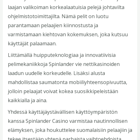
laajan valikoiman korkealaatuisia pelejä johtavilta
ohjelmistotoimittajilta. Nämä pelit on luotu
parantamaan pelaajien kiinnostusta ja
varmistamaan kiehtovan kokemuksen, joka kutsuu
käyttäjät palaamaan.
Liittämällä huipputeknologiaa ja innovatiivisia
pelimekaniikkoja Spinlander vie nettikasinoiden
laadun uudelle korkeudelle. Lisäksi alusta
mahdollistaa saumatonta mobiiliyhteensopivuutta,
jolloin pelaajat voivat kokea suosikkipeleistään
kaikkialla ja aina.
Yhdessä käyttäjäystävällisen käyttöympäristön
kanssa Spinlander Casino varmistaa nautinnollisen
elämyksen, joka houkuttelee suomalaisiin pelaajiin ja
tekee itsestään yhtenä parhaista vaihtoehdoista