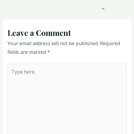
→
Leave a Comment
Your email address will not be published.
Required
fields are marked
*
Type
here..