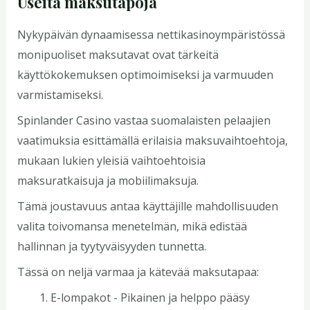
Useita maksutapoja
Nykypäivän dynaamisessa nettikasinoympäristössä
monipuoliset maksutavat ovat tärkeitä
käyttökokemuksen optimoimiseksi ja varmuuden
varmistamiseksi.
Spinlander Casino vastaa suomalaisten pelaajien
vaatimuksia esittämällä erilaisia maksuvaihtoehtoja,
mukaan lukien yleisiä vaihtoehtoisia
maksuratkaisuja ja mobiilimaksuja.
Tämä joustavuus antaa käyttäjille mahdollisuuden
valita toivomansa menetelmän, mikä edistää
hallinnan ja tyytyväisyyden tunnetta.
Tässä on neljä varmaa ja kätevää maksutapaa:
E-lompakot - Pikainen ja helppo pääsy