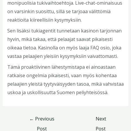
monipuolisia tukivaihtoehtoja. Live-chat-ominaisuus
on varsinkin suosittu, sillä se tarjoaa välittömiä
reaktioita kiireellisiin kysymyksiin.
Sen lisäksi tukiagentit tunnetaan kasinon tarjonnan
hyvin, mikä takaa, että pelaajat saavat pikaisesti
oikeaa tietoa. Kasinolla on myös laaja FAQ osio, joka
vastaa pelaajien yleisiin kysymyksiin vaivattomasti.
Tämä proaktiivinen lähestymistapa ei ainoastaan
ratkaise ongelmia pikaisesti, vaan myös kohentaa
pelaajien yleistä tyytyväisyyden tasoa, mikä vahvistaa
uskoa ja uskollisuutta Suomen peliyhteisössä.
←
Previous
Next
Post
Post