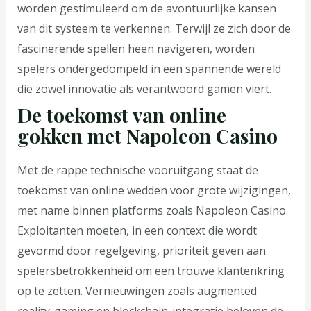
worden gestimuleerd om de avontuurlijke kansen
van dit systeem te verkennen. Terwijl ze zich door de
fascinerende spellen heen navigeren, worden
spelers ondergedompeld in een spannende wereld
die zowel innovatie als verantwoord gamen viert.
De toekomst van online
gokken met Napoleon Casino
Met de rappe technische vooruitgang staat de
toekomst van online wedden voor grote wijzigingen,
met name binnen platforms zoals Napoleon Casino.
Exploitanten moeten, in een context die wordt
gevormd door regelgeving, prioriteit geven aan
spelersbetrokkenheid om een trouwe klantenkring
op te zetten. Vernieuwingen zoals augmented