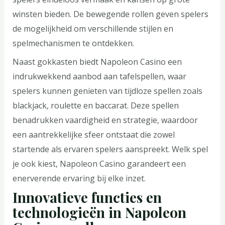
winsten bieden. De bewegende rollen geven spelers
de mogelijkheid om verschillende stijlen en
spelmechanismen te ontdekken.
Naast gokkasten biedt Napoleon Casino een
indrukwekkend aanbod aan tafelspellen, waar
spelers kunnen genieten van tijdloze spellen zoals
blackjack, roulette en baccarat. Deze spellen
benadrukken vaardigheid en strategie, waardoor
een aantrekkelijke sfeer ontstaat die zowel
startende als ervaren spelers aanspreekt. Welk spel
je ook kiest, Napoleon Casino garandeert een
enerverende ervaring bij elke inzet.
Innovatieve functies en
technologieën in Napoleon