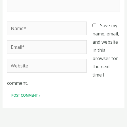
Name*
Save my
name, email,
and website
Email*
in this
browser for
Website
the next
time I
comment.