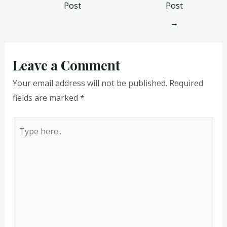
Post
Post
→
Leave a Comment
Your email address will not be published.
Required
fields are marked
*
Type
here..