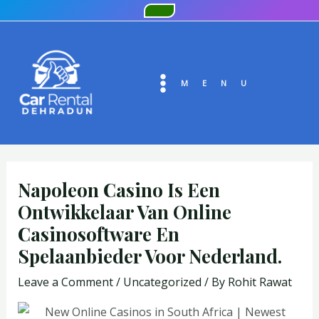
Skip
Post
to
navigation
MAIN
content
MENU
MENU
Napoleon Casino Is Een
Ontwikkelaar Van Online
Casinosoftware En
Spelaanbieder Voor Nederland.
Leave a Comment
/
Uncategorized
/ By
Rohit Rawat