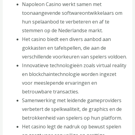
Napoleon Casino werkt samen met
toonaangevende softwareontwikkelaars om
hun spelaanbod te verbeteren en af te
stemmen op de Nederlandse markt.
Het casino biedt een divers aanbod aan
gokkasten en tafelspellen, die aan de
verschillende voorkeuren van spelers voldoen.
Innovatieve technologieën zoals virtual reality
en blockchaintechnologie worden ingezet
voor meeslepende ervaringen en
betrouwbare transacties.
Samenwerking met leidende gameproviders
verbetert de spelkwaliteit, de graphics en de
betrokkenheid van spelers op hun platform.
Het casino legt de nadruk op bewust spelen