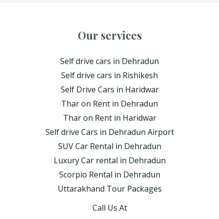
Our services
Self drive cars in Dehradun
Self drive cars in Rishikesh
Self Drive Cars in Haridwar
Thar on Rent in Dehradun
Thar on Rent in Haridwar
Self drive Cars in Dehradun Airport
SUV Car Rental in Dehradun
Luxury Car rental in Dehradun
Scorpio Rental in Dehradun
Uttarakhand Tour Packages
Call Us At