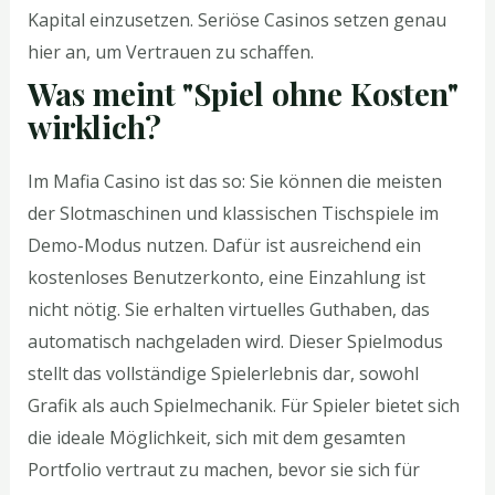
Kapital einzusetzen. Seriöse Casinos setzen genau
hier an, um Vertrauen zu schaffen.
Was meint "Spiel ohne Kosten"
wirklich?
Im Mafia Casino ist das so: Sie können die meisten
der Slotmaschinen und klassischen Tischspiele im
Demo-Modus nutzen. Dafür ist ausreichend ein
kostenloses Benutzerkonto, eine Einzahlung ist
nicht nötig. Sie erhalten virtuelles Guthaben, das
automatisch nachgeladen wird. Dieser Spielmodus
stellt das vollständige Spielerlebnis dar, sowohl
Grafik als auch Spielmechanik. Für Spieler bietet sich
die ideale Möglichkeit, sich mit dem gesamten
Portfolio vertraut zu machen, bevor sie sich für