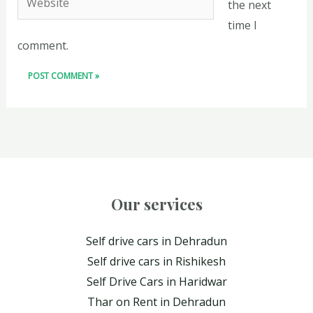
the next
time I
comment.
Our services
Self drive cars in Dehradun
Self drive cars in Rishikesh
Self Drive Cars in Haridwar
Thar on Rent in Dehradun