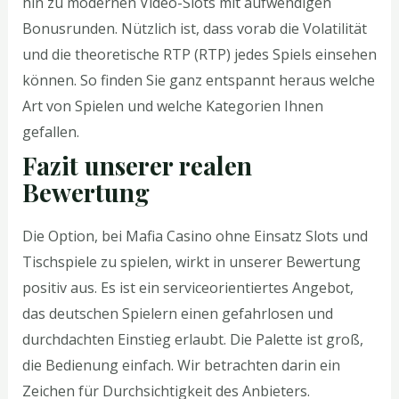
hin zu modernen Video-Slots mit aufwendigen
Bonusrunden. Nützlich ist, dass vorab die Volatilität
und die theoretische RTP (RTP) jedes Spiels einsehen
können. So finden Sie ganz entspannt heraus welche
Art von Spielen und welche Kategorien Ihnen
gefallen.
Fazit unserer realen
Bewertung
Die Option, bei Mafia Casino ohne Einsatz Slots und
Tischspiele zu spielen, wirkt in unserer Bewertung
positiv aus. Es ist ein serviceorientiertes Angebot,
das deutschen Spielern einen gefahrlosen und
durchdachten Einstieg erlaubt. Die Palette ist groß,
die Bedienung einfach. Wir betrachten darin ein
Zeichen für Durchsichtigkeit des Anbieters.