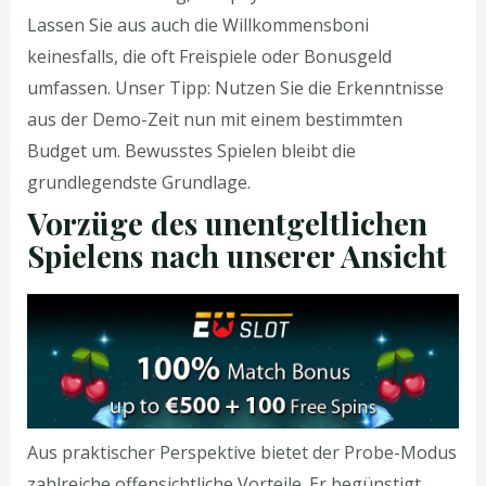
Lassen Sie aus auch die Willkommensboni
keinesfalls, die oft Freispiele oder Bonusgeld
umfassen. Unser Tipp: Nutzen Sie die Erkenntnisse
aus der Demo-Zeit nun mit einem bestimmten
Budget um. Bewusstes Spielen bleibt die
grundlegendste Grundlage.
Vorzüge des unentgeltlichen
Spielens nach unserer Ansicht
Aus praktischer Perspektive bietet der Probe-Modus
zahlreiche offensichtliche Vorteile. Er begünstigt