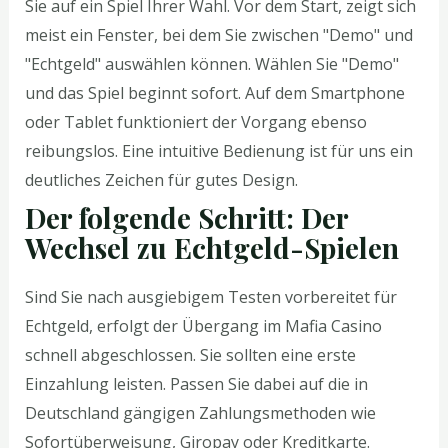
Sie auf ein Spiel Ihrer Wahl. Vor dem Start, zeigt sich
meist ein Fenster, bei dem Sie zwischen "Demo" und
"Echtgeld" auswählen können. Wählen Sie "Demo"
und das Spiel beginnt sofort. Auf dem Smartphone
oder Tablet funktioniert der Vorgang ebenso
reibungslos. Eine intuitive Bedienung ist für uns ein
deutliches Zeichen für gutes Design.
Der folgende Schritt: Der
Wechsel zu Echtgeld-Spielen
Sind Sie nach ausgiebigem Testen vorbereitet für
Echtgeld, erfolgt der Übergang im Mafia Casino
schnell abgeschlossen. Sie sollten eine erste
Einzahlung leisten. Passen Sie dabei auf die in
Deutschland gängigen Zahlungsmethoden wie
Sofortüberweisung, Giropay oder Kreditkarte.