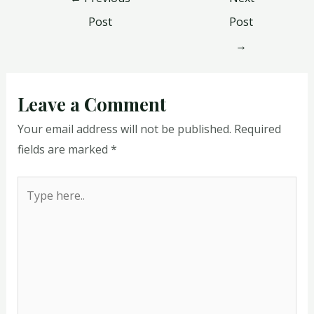
Post
Post
→
Leave a Comment
Your email address will not be published.
Required
fields are marked
*
Type
here..