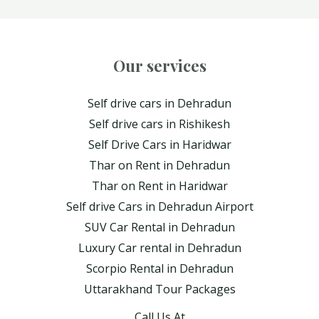
Our services
Self drive cars in Dehradun
Self drive cars in Rishikesh
Self Drive Cars in Haridwar
Thar on Rent in Dehradun
Thar on Rent in Haridwar
Self drive Cars in Dehradun Airport
SUV Car Rental in Dehradun
Luxury Car rental in Dehradun
Scorpio Rental in Dehradun
Uttarakhand Tour Packages
Call Us At