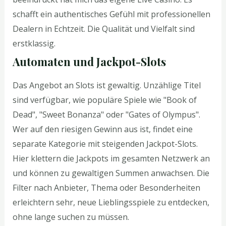
schafft ein authentisches Gefühl mit professionellen
Dealern in Echtzeit. Die Qualität und Vielfalt sind
erstklassig.
Automaten und Jackpot-Slots
Das Angebot an Slots ist gewaltig. Unzählige Titel
sind verfügbar, wie populäre Spiele wie "Book of
Dead", "Sweet Bonanza" oder "Gates of Olympus".
Wer auf den riesigen Gewinn aus ist, findet eine
separate Kategorie mit steigenden Jackpot-Slots.
Hier klettern die Jackpots im gesamten Netzwerk an
und können zu gewaltigen Summen anwachsen. Die
Filter nach Anbieter, Thema oder Besonderheiten
erleichtern sehr, neue Lieblingsspiele zu entdecken,
ohne lange suchen zu müssen.