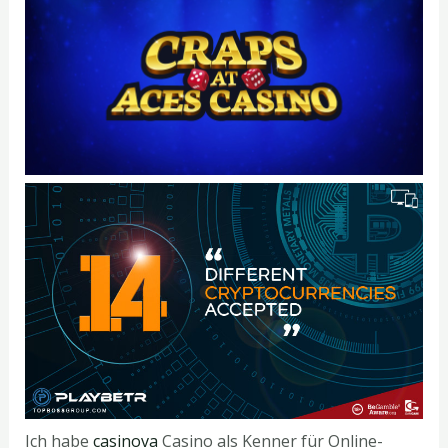
Ich habe
casinova
Casino als Kenner für Online-