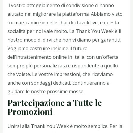
il vostro atteggiamento di condivisione ci hanno
aiutato nel migliorare la piattaforma. Abbiamo visto
formarsi amicizie nelle chat dei tavoli live, e questa
socialità per noi vale molto. La Thank You Week è il
nostro modo di dirvi che non vi diamo per garantiti.
Vogliamo costruire insieme il futuro
dell’intrattenimento online in Italia, con un'offerta
sempre più personalizzata e rispondente a quello
che volete. Le vostre impressioni, che riceviamo
anche con sondaggi dedicati, continueranno a
guidare le nostre prossime mosse.
Partecipazione a Tutte le
Promozioni
Unirsi alla Thank You Week è molto semplice. Per la