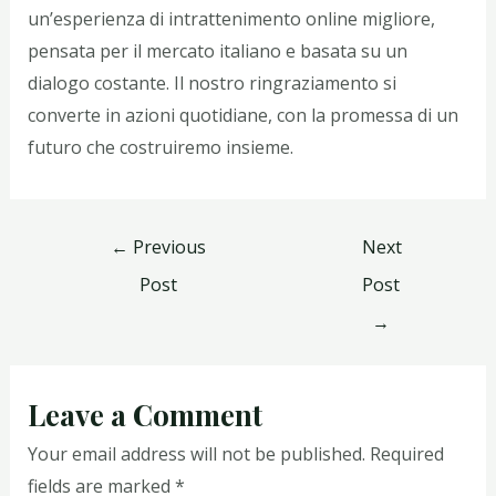
un’esperienza di intrattenimento online migliore,
pensata per il mercato italiano e basata su un
dialogo costante. Il nostro ringraziamento si
converte in azioni quotidiane, con la promessa di un
futuro che costruiremo insieme.
←
Previous
Next
Post
Post
→
Leave a Comment
Your email address will not be published.
Required
fields are marked
*