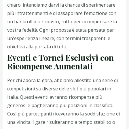
chiaro: intendiamo darvi la chance di sperimentare
più intrattenimenti e di assaporare l'emozione con
un bankroll più robusto, tutto per ricompensare la
vostra fedeltà. Ogni proposta è stata pensata per
un'esperienza lineare, con termini trasparenti e
obiettivi alla portata di tutti.
Eventi e Tornei Esclusivi con
Ricompense Aumentati
Per chi adora la gara, abbiamo allestito una serie di
competizioni su diverse delle slot più popolari in
Italia. Questi eventi avranno ricompense più
generosi e pagheranno più posizioni in classifica.
Così più partecipanti riceveranno la soddisfazione di
una vincita. I gare risulteranno a tempo stabilito o