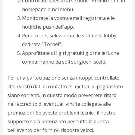
Controllate spesso la sezione "Promozioni" in
homepage o nel menu.
Monitorate la vostra email registrata e le
notifiche push dell’app.
Per i tornei, selezionate le slot nella lobby
dedicata "Tornei".
Approfittate di i giri gratuiti giornalieri, che
compariranno da soli sui giochi scelti.
Per una partecipazione senza intoppi, controllate
che i vostri dati di contatto e i metodi di pagamento
siano correnti. In questo modo preverrete ritardi
nell'accredito di eventuali vincite collegate alle
promozioni. Se aveste problemi tecnici, il nostro
supporto sarà potenziato per tutta la durata
dell'evento per fornirvi risposte veloci.