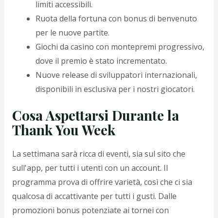
limiti accessibili.
Ruota della fortuna con bonus di benvenuto
per le nuove partite.
Giochi da casino con montepremi progressivo,
dove il premio è stato incrementato.
Nuove release di sviluppatori internazionali,
disponibili in esclusiva per i nostri giocatori.
Cosa Aspettarsi Durante la
Thank You Week
La settimana sarà ricca di eventi, sia sul sito che
sull'app, per tutti i utenti con un account. Il
programma prova di offrire varietà, così che ci sia
qualcosa di accattivante per tutti i gusti. Dalle
promozioni bonus potenziate ai tornei con