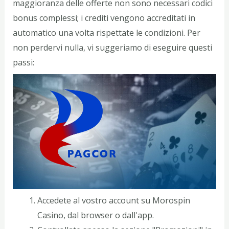
maggioranza delle offerte non sono necessari codici
bonus complessi; i crediti vengono accreditati in
automatico una volta rispettate le condizioni. Per
non perdervi nulla, vi suggeriamo di eseguire questi
passi:
Accedete al vostro account su Morospin
Casino, dal browser o dall'app.