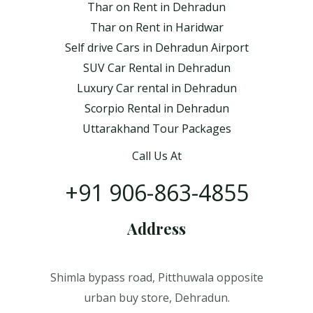
Thar on Rent in Dehradun
Thar on Rent in Haridwar
Self drive Cars in Dehradun Airport
SUV Car Rental in Dehradun
Luxury Car rental in Dehradun
Scorpio Rental in Dehradun
Uttarakhand Tour Packages
Call Us At
+91 906-863-4855
Address
Shimla bypass road, Pitthuwala opposite
urban buy store, Dehradun.