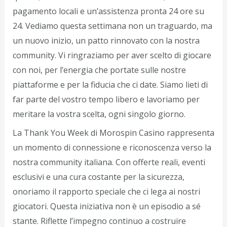
pagamento locali e un’assistenza pronta 24 ore su
24. Vediamo questa settimana non un traguardo, ma
un nuovo inizio, un patto rinnovato con la nostra
community. Vi ringraziamo per aver scelto di giocare
con noi, per l’energia che portate sulle nostre
piattaforme e per la fiducia che ci date. Siamo lieti di
far parte del vostro tempo libero e lavoriamo per
meritare la vostra scelta, ogni singolo giorno.
La Thank You Week di Morospin Casino rappresenta
un momento di connessione e riconoscenza verso la
nostra community italiana. Con offerte reali, eventi
esclusivi e una cura costante per la sicurezza,
onoriamo il rapporto speciale che ci lega ai nostri
giocatori. Questa iniziativa non è un episodio a sé
stante. Riflette l’impegno continuo a costruire