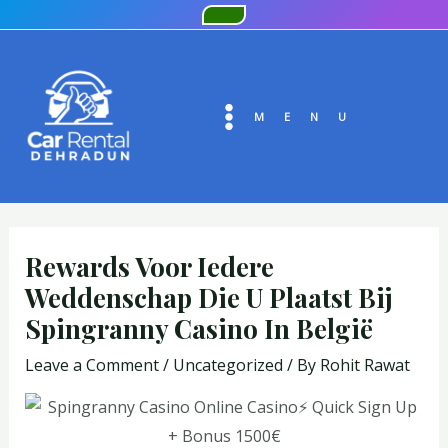
Skip
Post
to
navigation
MAIN
content
MENU
MENU
Rewards Voor Iedere
Weddenschap Die U Plaatst Bij
Spingranny Casino In België
Leave a Comment
/
Uncategorized
/ By
Rohit Rawat