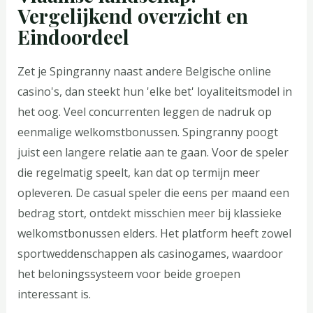
Vergelijkend overzicht en
Eindoordeel
Zet je Spingranny naast andere Belgische online
casino's, dan steekt hun 'elke bet' loyaliteitsmodel in
het oog. Veel concurrenten leggen de nadruk op
eenmalige welkomstbonussen. Spingranny poogt
juist een langere relatie aan te gaan. Voor de speler
die regelmatig speelt, kan dat op termijn meer
opleveren. De casual speler die eens per maand een
bedrag stort, ontdekt misschien meer bij klassieke
welkomstbonussen elders. Het platform heeft zowel
sportweddenschappen als casinogames, waardoor
het beloningssysteem voor beide groepen
interessant is.