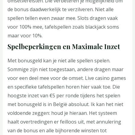
omsetvereisten. Die verbeteren je mogelijkheid om
de bonus daadwerkelijk te verzilveren. Niet alle
spellen tellen even zwaar mee. Slots dragen vaak
voor 100% mee, tafelspellen zoals blackjack soms
maar voor 10%.
Spelbeperkingen en Maximale Inzet
Met bonusgeld kan je niet alle spellen spelen.
Sommige zijn niet toegestaan, andere dragen maar
voor een deel mee voor de omset. Live casino games
en specifieke tafelspellen horen hier vaak toe. Die
hoogste inzet van €5 per ronde tijdens het spelen
met bonusgeld is in België absoluut. Ik kan het niet
voldoende zeggen: houd je hieraan. Het systeem
haalt overtredingen er feilloos uit, met annulering
van de bonus en alle bijhorende winsten tot