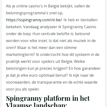
Als je online casino's in België bekijkt, vallen de
beloningsprogramma's snel op,
https://sspingranny.com/nl-be/
. Ik heb er tientallen
bekeken. Vandaag analyseer ik Spingranny Casino
onder de loep. Hun centrale belofte is: beloond
worden voor elke inzet. Is dat niet als muziek in de
oren? Maar is het meer dan een slimme
marketingterm? Ik onderzocht hoe dit systeem in de
praktijk werkt voor spelers uit België. Welke
beloningen kun je precies krijgen? En hoe garandeer
je dat je elke euro optimaal benut? Ik kijk naar de
voorwaarden, de transparantie en de echte waarde
voor jou als speler.
Spingranny platform in het
Vlaamse landschap: