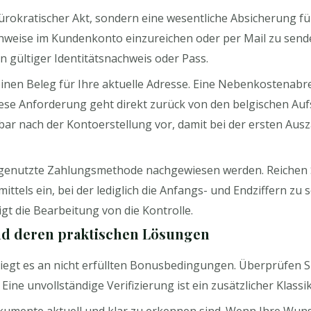
bürokratischer Akt, sondern eine wesentliche Absicherung fü
hweise im Kundenkonto einzureichen oder per Mail zu senden
n gültiger Identitätsnachweis oder Pass.
inen Beleg für Ihre aktuelle Adresse. Eine Nebenkostenabre
iese Anforderung geht direkt zurück von den belgischen Auf
ar nach der Kontoerstellung vor, damit bei der ersten Aus
e genutzte Zahlungsmethode nachgewiesen werden. Reichen
ttels ein, bei der lediglich die Anfangs- und Endziffern zu 
igt die Bearbeitung von die Kontrolle.
nd deren praktischen Lösungen
 liegt es an nicht erfüllten Bonusbedingungen. Überprüfen 
Eine unvollständige Verifizierung ist ein zusätzlicher Klass