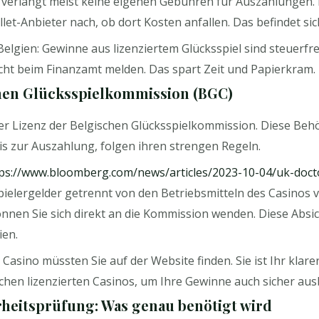
 verlangt meist keine eigenen Gebühren für Auszahlungen. 
let-Anbieter nach, ob dort Kosten anfallen. Das befindet sic
elgien: Gewinne aus lizenziertem Glücksspiel sind steuerfrei.
ht beim Finanzamt melden. Das spart Zeit und Papierkram.
chen Glücksspielkommission (BGC)
er Lizenz der Belgischen Glücksspielkommission. Diese Behörd
bis zur Auszahlung, folgen ihren strengen Regeln.
ps://www.bloomberg.com/news/articles/2023-10-04/uk-doct
ielergelder getrennt von den Betriebsmitteln des Casinos v
önnen Sie sich direkt an die Kommission wenden. Diese Absic
ien.
sino müssten Sie auf der Website finden. Sie ist Ihr klare
olchen lizenzierten Casinos, um Ihre Gewinne auch sicher au
heitsprüfung: Was genau benötigt wird