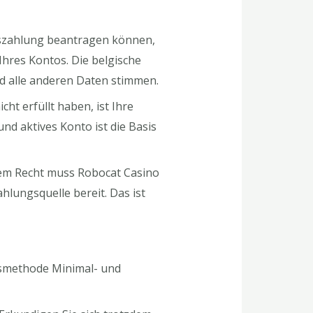
Auszahlung beantragen können,
Ihres Kontos. Die belgische
nd alle anderen Daten stimmen.
t erfüllt haben, ist Ihre
und aktives Konto ist die Basis
hem Recht muss Robocat Casino
ahlungsquelle bereit. Das ist
ngsmethode Minimal- und