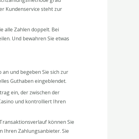
unschzahlungsmethode grau
er Kundenservice steht zur
e alle Zahlen doppelt. Bei
eilen. Und bewahren Sie etwas
o an und begeben Sie sich zur
elles Guthaben eingeblendet.
rag ein, der zwischen der
Casino und kontrolliert Ihren
 Transaktionsverlauf können Sie
n Ihren Zahlungsanbieter. Sie