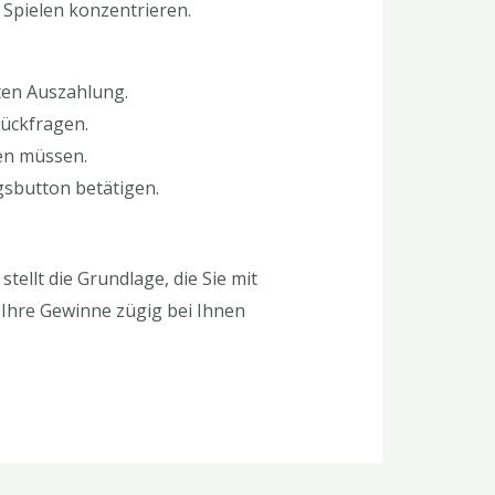
 Spielen konzentrieren.
sten Auszahlung.
ückfragen.
gen müssen.
gsbutton betätigen.
ellt die Grundlage, die Sie mit
 Ihre Gewinne zügig bei Ihnen