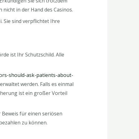
Erkundigen Sie sich trotzdem
h nicht in der Hand des Casinos.
 Sie sind verpflichtet Ihre
e ist Ihr Schutzschild. Alle
ors-should-ask-patients-about-
erwaltet werden. Falls es einmal
herung ist ein großer Vorteil
r Beweis für einen seriösen
sbezahlen zu können.