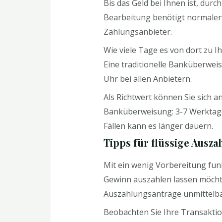
Bis das Geld bei Ihnen ist, dur
Bearbeitung benötigt normalerw
Zahlungsanbieter.
Wie viele Tage es von dort zu I
Eine traditionelle Banküberwe
Uhr bei allen Anbietern.
Als Richtwert können Sie sich a
Banküberweisung: 3-7 Werktage. 
Fällen kann es länger dauern.
Tipps für flüssige Ausza
Mit ein wenig Vorbereitung funkt
Gewinn auszahlen lassen möchte
Auszahlungsanträge unmittelb
Beobachten Sie Ihre Transaktio