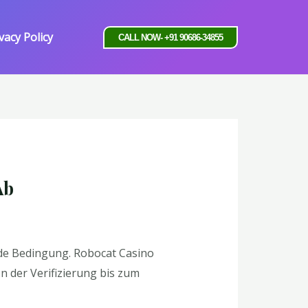
vacy Policy
CALL NOW- +91 90686-34855
Ab
nde Bedingung. Robocat Casino
n der Verifizierung bis zum