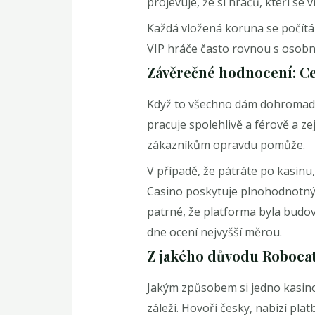
projevuje, že si hráčů, kteří se vr
Každá vložená koruna se počítá 
VIP hráče často rovnou s osobní
Závěrečné hodnocení: Ce
Když to všechno dám dohromady,
pracuje spolehlivě a férově a z
zákazníkům opravdu pomůže.
V případě, že pátráte po kasinu,
Casino poskytuje plnohodnotný z
patrné, že platforma byla budov
dne ocení nejvyšší měrou.
Z jakého důvodu Robocat
Jakým způsobem si jedno kasino
záleží. Hovoří česky, nabízí pla