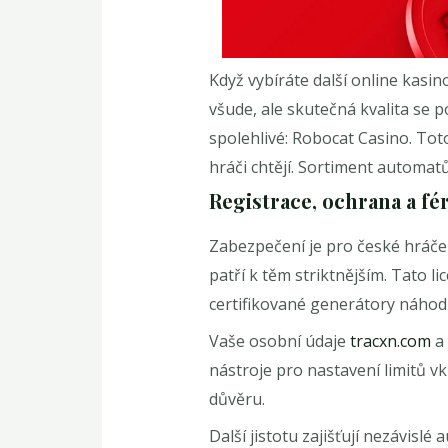
Když vybíráte další online kasi
všude, ale skutečná kvalita se 
spolehlivé: Robocat Casino. Toto
hráči chtějí. Sortiment automat
Registrace, ochrana a fé
Zabezpečení je pro české hráče 
patří k těm striktnějším. Tato l
certifikované generátory náhodný
Vaše osobní údaje
tracxn.com
a 
nástroje pro nastavení limitů v
důvěru.
Další jistotu zajišťují nezávisl