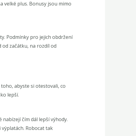
za velké plus. Bonusy jsou mimo
ty. Podmínky pro jejich obdržení
 od začátku, na rozdíl od
oho, abyste si otestovali, co
ko lepší.
nabízejí čím dál lepší výhody.
 výplatách. Robocat tak