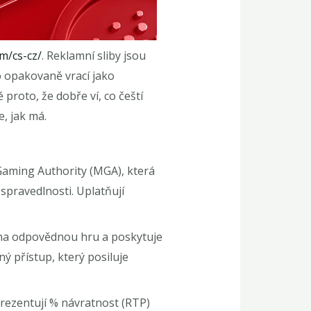
m/cs-cz/
. Reklamní sliby jsou
o opakovaně vrací jako
 proto, že dobře ví, co čeští
, jak má.
 Gaming Authority (MGA), která
 spravedlnosti. Uplatňují
á na odpovědnou hru a poskytuje
ý přístup, který posiluje
 prezentují % návratnost (RTP)