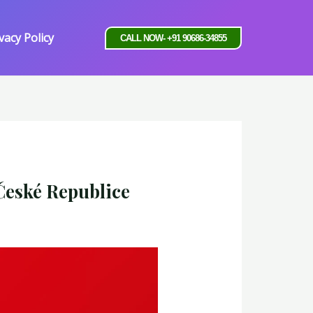
vacy Policy
CALL NOW- +91 90686-34855
České Republice