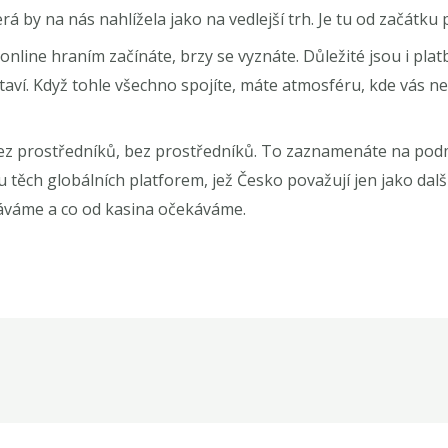
erá by na nás nahlížela jako na vedlejší trh. Je tu od začátku
 online hraním začínáte, brzy se vyznáte. Důležité jsou i pla
staví. Když tohle všechno spojíte, máte atmosféru, kde vás 
bez prostředníků, bez prostředníků. To zaznamenáte na pod
 u těch globálních platforem, jež Česko považují jen jako d
dáváme a co od kasina očekáváme.