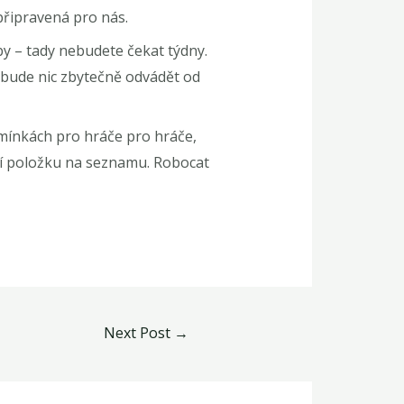
 připravená pro nás.
tby – tady nebudete čekat týdny.
nebude nic zbytečně odvádět od
mínkách pro hráče pro hráče,
alší položku na seznamu. Robocat
Next Post
→