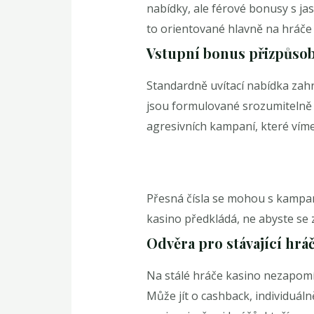
nabídky, ale férové bonusy s ja
to orientované hlavně na hráče
Vstupní bonus přizpůso
Standardně uvítací nabídka zahr
jsou formulované srozumitelně a
agresivních kampaní, které víme
Přesná čísla se mohou s kampaně
kasino předkládá, ne abyste se z
Odvěra pro stávající hrá
Na stálé hráče kasino nezapomín
Může jít o cashback, individuá