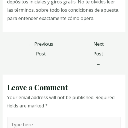
depósitos iniciales y giros gratis. No te olvides leer
las términos, sobre todo los condiciones de apuesta,
para entender exactamente cómo opera.
←
Previous
Next
Post
Post
→
Leave a Comment
Your email address will not be published.
Required
fields are marked
*
Type