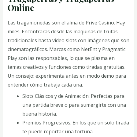
Online
Las tragamonedas son el alma de Prive Casino. Hay
miles. Encontrarás desde las máquinas de frutas
tradicionales hasta video slots con imágenes que son
cinematográficos. Marcas como NetEnt y Pragmatic
Play son las responsables, lo que se plasma en
temas creativos y funciones como tiradas gratuitas.
Un consejo: experimenta antes en modo demo para
entender cómo trabaja cada una.
Slots Clásicos y de Animación: Perfectas para
una partida breve o para sumergirte con una
buena historia.
Premios Progresivos: En los que un solo tirada
te puede reportar una fortuna.