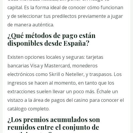
capital. Es la forma ideal de conocer cómo funcionan
y de seleccionar tus predilectos previamente a jugar
de manera auténtica.
¿Qué métodos de pago están
disponibles desde España?
Existen opciones locales y seguras: tarjetas
bancarias Visa y Mastercard, monederos
electrónicos como Skrill o Neteller, y traspasos. Los
ingresos se hacen al momento, en tanto que los
extracciones suelen llevar un poco más. Échale un
vistazo a la área de pagos del casino para conocer el
catálogo completo.
¿Los premios acumulados son
reunidos entre el conjunto de