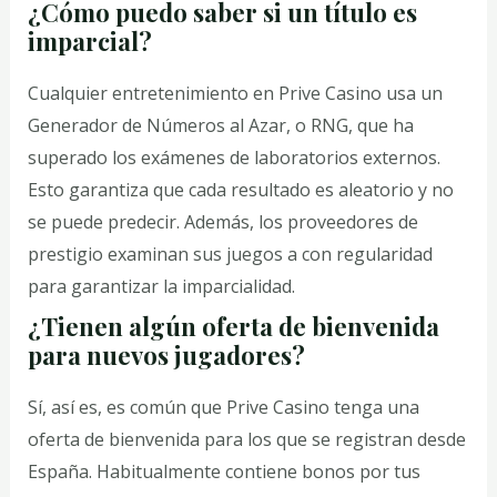
¿Cómo puedo saber si un título es
imparcial?
Cualquier entretenimiento en Prive Casino usa un
Generador de Números al Azar, o RNG, que ha
superado los exámenes de laboratorios externos.
Esto garantiza que cada resultado es aleatorio y no
se puede predecir. Además, los proveedores de
prestigio examinan sus juegos a con regularidad
para garantizar la imparcialidad.
¿Tienen algún oferta de bienvenida
para nuevos jugadores?
Sí, así es, es común que Prive Casino tenga una
oferta de bienvenida para los que se registran desde
España. Habitualmente contiene bonos por tus