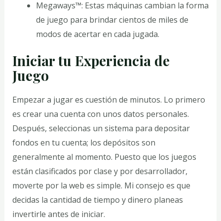
Megaways™: Estas máquinas cambian la forma
de juego para brindar cientos de miles de
modos de acertar en cada jugada.
Iniciar tu Experiencia de
Juego
Empezar a jugar es cuestión de minutos. Lo primero
es crear una cuenta con unos datos personales.
Después, seleccionas un sistema para depositar
fondos en tu cuenta; los depósitos son
generalmente al momento. Puesto que los juegos
están clasificados por clase y por desarrollador,
moverte por la web es simple. Mi consejo es que
decidas la cantidad de tiempo y dinero planeas
invertirle antes de iniciar.