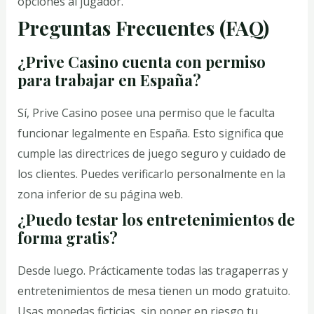
opciones al jugador.
Preguntas Frecuentes (FAQ)
¿Prive Casino cuenta con permiso
para trabajar en España?
Sí, Prive Casino posee una permiso que le faculta
funcionar legalmente en España. Esto significa que
cumple las directrices de juego seguro y cuidado de
los clientes. Puedes verificarlo personalmente en la
zona inferior de su página web.
¿Puedo testar los entretenimientos de
forma gratis?
Desde luego. Prácticamente todas las tragaperras y
entretenimientos de mesa tienen un modo gratuito.
Usas monedas ficticias, sin poner en riesgo tu