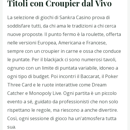
Titoli con Croupier dal Vivo
La selezione di giochi di Sankra Casino prova di
soddisfare tutti, da chi ama le tradizioni a chi cerca
nuove proposte. Il punto fermo è la roulette, offerta
nelle versioni Europea, Americana e Francese,
sempre con un croupier in carne e ossa che conduce
le puntate. Per il blackjack ci sono numerosi tavoli,
ognuno con un limite di puntata variabile, idoneo a
ogni tipo di budget. Poi incontri il Baccarat, il Poker
Three Card e le ruote interattive come Dream
Catcher e Monopoly Live. Ogni partita è un piccolo
evento a sé, guidato da professionisti che non solo
rispettano le regole, ma riescono a anche divertire.
Così, ogni sessione di gioco ha un'atmosfera tutta
sua.