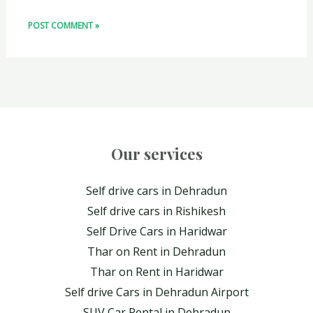
Our services
Self drive cars in Dehradun
Self drive cars in Rishikesh
Self Drive Cars in Haridwar
Thar on Rent in Dehradun
Thar on Rent in Haridwar
Self drive Cars in Dehradun Airport
SUV Car Rental in Dehradun