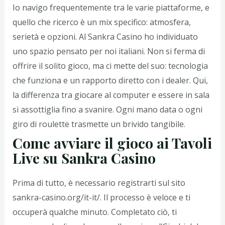
Io navigo frequentemente tra le varie piattaforme, e
quello che ricerco è un mix specifico: atmosfera,
serietà e opzioni. Al Sankra Casino ho individuato
uno spazio pensato per noi italiani. Non si ferma di
offrire il solito gioco, ma ci mette del suo: tecnologia
che funziona e un rapporto diretto con i dealer. Qui,
la differenza tra giocare al computer e essere in sala
si assottiglia fino a svanire. Ogni mano data o ogni
giro di roulette trasmette un brivido tangibile.
Come avviare il gioco ai Tavoli
Live su Sankra Casino
Prima di tutto, è necessario registrarti sul sito
sankra-casino.org/it-it/. Il processo è veloce e ti
occuperà qualche minuto. Completato ciò, ti