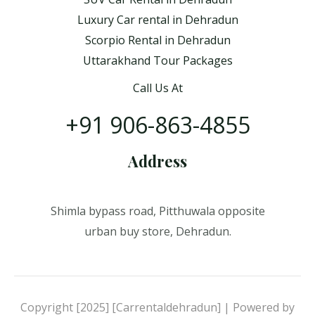
Luxury Car rental in Dehradun
Scorpio Rental in Dehradun
Uttarakhand Tour Packages
Call Us At
+91 906-863-4855
Address
Shimla bypass road, Pitthuwala opposite
urban buy store, Dehradun.
Copyright [2025] [Carrentaldehradun] | Powered by