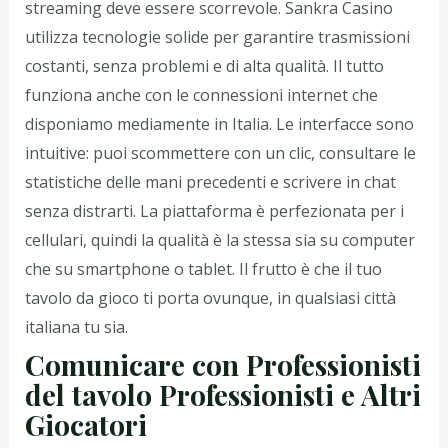
streaming deve essere scorrevole. Sankra Casino
utilizza tecnologie solide per garantire trasmissioni
costanti, senza problemi e di alta qualità. Il tutto
funziona anche con le connessioni internet che
disponiamo mediamente in Italia. Le interfacce sono
intuitive: puoi scommettere con un clic, consultare le
statistiche delle mani precedenti e scrivere in chat
senza distrarti. La piattaforma è perfezionata per i
cellulari, quindi la qualità è la stessa sia su computer
che su smartphone o tablet. Il frutto è che il tuo
tavolo da gioco ti porta ovunque, in qualsiasi città
italiana tu sia.
Comunicare con Professionisti
del tavolo Professionisti e Altri
Giocatori