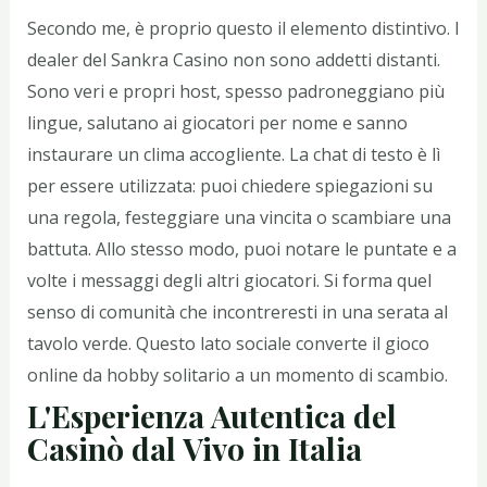
Secondo me, è proprio questo il elemento distintivo. I
dealer del Sankra Casino non sono addetti distanti.
Sono veri e propri host, spesso padroneggiano più
lingue, salutano ai giocatori per nome e sanno
instaurare un clima accogliente. La chat di testo è lì
per essere utilizzata: puoi chiedere spiegazioni su
una regola, festeggiare una vincita o scambiare una
battuta. Allo stesso modo, puoi notare le puntate e a
volte i messaggi degli altri giocatori. Si forma quel
senso di comunità che incontreresti in una serata al
tavolo verde. Questo lato sociale converte il gioco
online da hobby solitario a un momento di scambio.
L'Esperienza Autentica del
Casinò dal Vivo in Italia