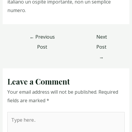
italiano un ospite importante, non un semplice
numero.
←
Previous
Next
Post
Post
→
Leave a Comment
Your email address will not be published.
Required
fields are marked
*
Type
here..