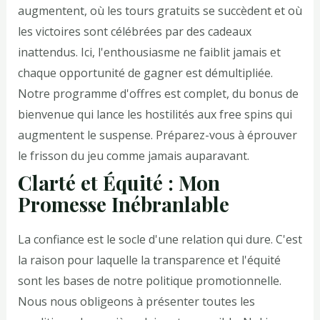
augmentent, où les tours gratuits se succèdent et où
les victoires sont célébrées par des cadeaux
inattendus. Ici, l'enthousiasme ne faiblit jamais et
chaque opportunité de gagner est démultipliée.
Notre programme d'offres est complet, du bonus de
bienvenue qui lance les hostilités aux free spins qui
augmentent le suspense. Préparez-vous à éprouver
le frisson du jeu comme jamais auparavant.
Clarté et Équité : Mon
Promesse Inébranlable
La confiance est le socle d'une relation qui dure. C'est
la raison pour laquelle la transparence et l'équité
sont les bases de notre politique promotionnelle.
Nous nous obligeons à présenter toutes les