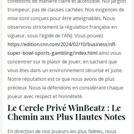
conditions de manière claire et accessible. Nul jargon
trompeur, pas de clauses cachées. Nos exigences de
mise sont conçues pour être atteignables. Nous
observons strictement la régulation française en
vigueur, sous l'égide de l'ANJ. Vous pouvez
https://edition.cnn.com/2024/02/10/business/nfl-
super-bowl-sports-gambling/index.html
ainsi vous
concentrer sur le plaisir de jouer, en sachant que
vous êtes dans un environnement sécurisé et juste.
Notre réputation est ce que nous avons de plus
précieux. Nous la défendons en considérant chaque
joueur avec respect et honnêteté.
Le Cercle Privé WinBeatz : Le
Chemin aux Plus Hautes Notes
En direction de nos joueurs les plus fidèles, nous