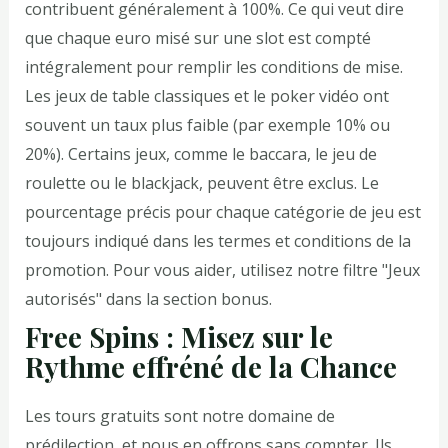
contribuent généralement à 100%. Ce qui veut dire
que chaque euro misé sur une slot est compté
intégralement pour remplir les conditions de mise.
Les jeux de table classiques et le poker vidéo ont
souvent un taux plus faible (par exemple 10% ou
20%). Certains jeux, comme le baccara, le jeu de
roulette ou le blackjack, peuvent être exclus. Le
pourcentage précis pour chaque catégorie de jeu est
toujours indiqué dans les termes et conditions de la
promotion. Pour vous aider, utilisez notre filtre "Jeux
autorisés" dans la section bonus.
Free Spins : Misez sur le
Rythme effréné de la Chance
Les tours gratuits sont notre domaine de
prédilection, et nous en offrons sans compter. Ils