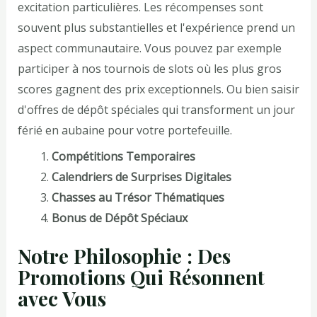
excitation particulières. Les récompenses sont
souvent plus substantielles et l'expérience prend un
aspect communautaire. Vous pouvez par exemple
participer à nos tournois de slots où les plus gros
scores gagnent des prix exceptionnels. Ou bien saisir
d'offres de dépôt spéciales qui transforment un jour
férié en aubaine pour votre portefeuille.
Compétitions Temporaires
Calendriers de Surprises Digitales
Chasses au Trésor Thématiques
Bonus de Dépôt Spéciaux
Notre Philosophie : Des
Promotions Qui Résonnent
avec Vous