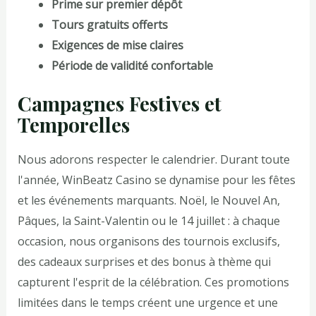
Prime sur premier dépôt
Tours gratuits offerts
Exigences de mise claires
Période de validité confortable
Campagnes Festives et
Temporelles
Nous adorons respecter le calendrier. Durant toute
l'année, WinBeatz Casino se dynamise pour les fêtes
et les événements marquants. Noël, le Nouvel An,
Pâques, la Saint-Valentin ou le 14 juillet : à chaque
occasion, nous organisons des tournois exclusifs,
des cadeaux surprises et des bonus à thème qui
capturent l'esprit de la célébration. Ces promotions
limitées dans le temps créent une urgence et une