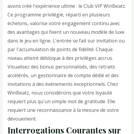
avons créé l'expérience ultime : le Club VIP WinBeatz.
Ce programme privilégié, réparti en plusieurs
échelons, valorise votre engagement continu avec
des avantages qui fixent un nouveau modèle de luxe
dans le jeu en ligne. L'entrée se fait sur invitation ou
par l'accumulation de points de fidélité. Chaque
niveau atteint débloque à des privilèges accrus.
Visualisez des bonus personnalisés, des retraits
accélérés, un gestionnaire de compte dédié et des
invitations à des événements exceptionnels. Chez
WinBeatz, nous considérons que votre loyauté
requiert plus qu'un simple mot de gratitude. Elle
requiert une reconnaissance à la mesure de votre
dévouement.
Interrogations Courantes sur