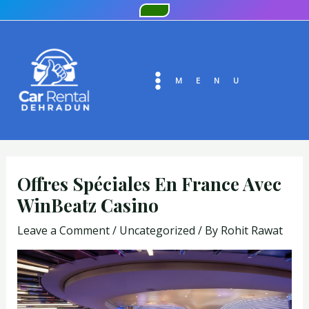
Skip
Post
to
navigation
MAIN
content
MENU
MENU
Offres Spéciales En France Avec
WinBeatz Casino
Leave a Comment
/
Uncategorized
/ By
Rohit Rawat