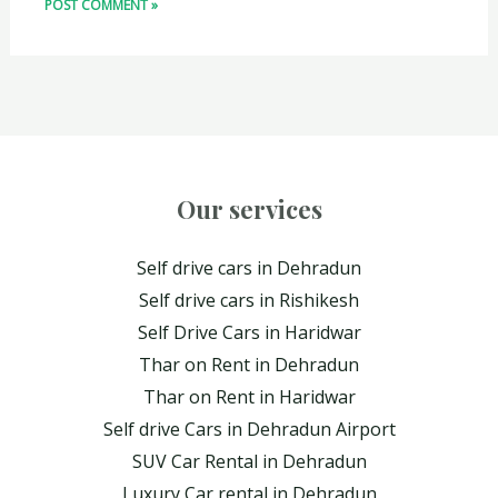
Our services
Self drive cars in Dehradun
Self drive cars in Rishikesh
Self Drive Cars in Haridwar
Thar on Rent in Dehradun
Thar on Rent in Haridwar
Self drive Cars in Dehradun Airport
SUV Car Rental in Dehradun
Luxury Car rental in Dehradun