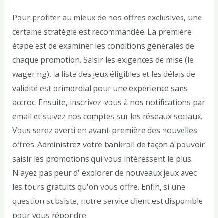
Pour profiter au mieux de nos offres exclusives, une
certaine stratégie est recommandée. La première
étape est de examiner les conditions générales de
chaque promotion. Saisir les exigences de mise (le
wagering), la liste des jeux éligibles et les délais de
validité est primordial pour une expérience sans
accroc. Ensuite, inscrivez-vous à nos notifications par
email et suivez nos comptes sur les réseaux sociaux.
Vous serez averti en avant-première des nouvelles
offres. Administrez votre bankroll de façon à pouvoir
saisir les promotions qui vous intéressent le plus.
N'ayez pas peur d' explorer de nouveaux jeux avec
les tours gratuits qu'on vous offre. Enfin, si une
question subsiste, notre service client est disponible
pour vous répondre.