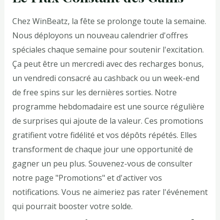
Chez WinBeatz, la fête se prolonge toute la semaine.
Nous déployons un nouveau calendrier d'offres
spéciales chaque semaine pour soutenir l'excitation.
Ça peut être un mercredi avec des recharges bonus,
un vendredi consacré au cashback ou un week-end
de free spins sur les dernières sorties. Notre
programme hebdomadaire est une source régulière
de surprises qui ajoute de la valeur. Ces promotions
gratifient votre fidélité et vos dépôts répétés. Elles
transforment de chaque jour une opportunité de
gagner un peu plus. Souvenez-vous de consulter
notre page "Promotions" et d'activer vos
notifications. Vous ne aimeriez pas rater l'événement
qui pourrait booster votre solde.