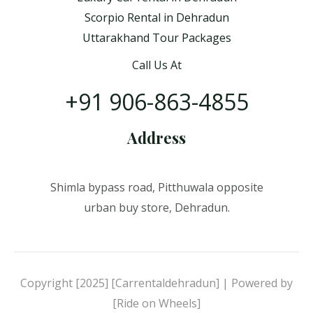
Scorpio Rental in Dehradun
Uttarakhand Tour Packages
Call Us At
+91 906-863-4855
Address
Shimla bypass road, Pitthuwala opposite
urban buy store, Dehradun.
Copyright [2025] [Carrentaldehradun] | Powered by
[Ride on Wheels]