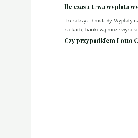
Ile czasu trwa wypłata 
To zależy od metody. Wypłaty na
na kartę bankową może wynosić o
Czy przypadkiem Lotto C