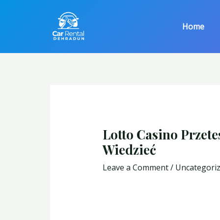
Skip
Post
to
navigation
Home
content
Lotto Casino Przete
Wiedzieć
Leave a Comment
/
Uncategori