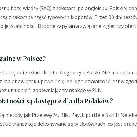
zną bazę wiedzy (FAQ) z tekstami po angielsku. Polskiej odmi
czą znakomitą część typowych kłopotów. Przez 30 dni testów
o jej stabilności. Drobne zapytania związane z gier czy ofer
egalne w Polsce?
 z Curaçao i zakłada konta dla graczy z Polski. Nie ma natom
z ma obowiązek upewnić się, że jego działalność jest w zgo
bez utrudnień, zapewniając transakcje w PLN.
łatności są dostępne dla dla Polaków?
 metody jak Przelewy24, Blik, PayU, portfele Skrill i Netelle
stkie transakcje dokonywane są w złotówkach, co jest prakty