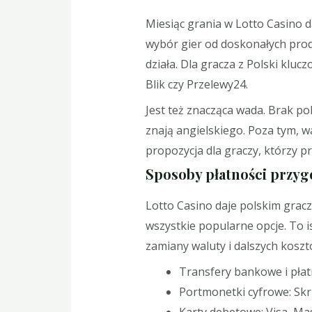
Miesiąc grania w Lotto Casino 
wybór gier od doskonałych prod
działa. Dla gracza z Polski klu
Blik czy Przelewy24.
Jest też znacząca wada. Brak pol
znają angielskiego. Poza tym, 
propozycja dla graczy, którzy p
Sposoby płatności przyg
Lotto Casino daje polskim grac
wszystkie popularne opcje. To i
zamiany waluty i dalszych kosz
Transfery bankowe i płatn
Portmonetki cyfrowe: Skri