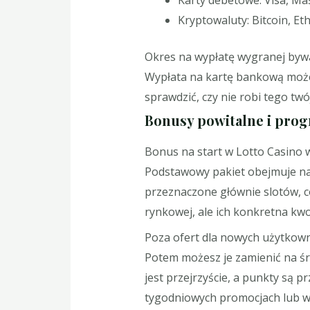
Karty debetowe: Visa, Ma
Kryptowaluty: Bitcoin, Eth
Okres na wypłatę wygranej bywa 
Wypłata na kartę bankową może 
sprawdzić, czy nie robi tego twó
Bonusy powitalne i prog
Bonus na start w Lotto Casino w
Podstawowy pakiet obejmuje nagr
przeznaczone głównie slotów, co
rynkowej, ale ich konkretna kwo
Poza ofert dla nowych użytkown
Potem możesz je zamienić na śr
jest przejrzyście, a punkty są 
tygodniowych promocjach lub w