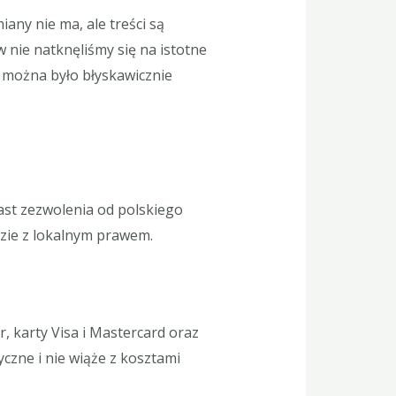
any nie ma, ale treści są
 nie natknęliśmy się na istotne
t można było błyskawicznie
iast zezwolenia od polskiego
dzie z lokalnym prawem.
r, karty Visa i Mastercard oraz
czne i nie wiąże z kosztami