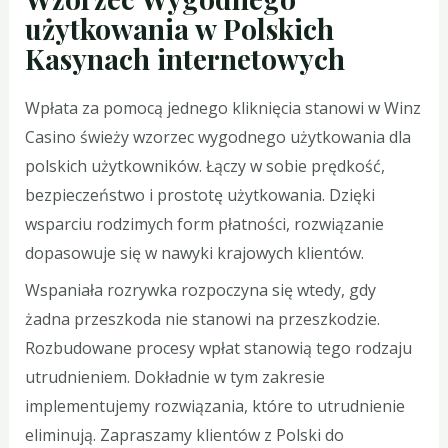
użytkowania w Polskich
Kasynach internetowych
Wpłata za pomocą jednego kliknięcia stanowi w Winz
Casino świeży wzorzec wygodnego użytkowania dla
polskich użytkowników. Łączy w sobie prędkość,
bezpieczeństwo i prostotę użytkowania. Dzięki
wsparciu rodzimych form płatności, rozwiązanie
dopasowuje się w nawyki krajowych klientów.
Wspaniała rozrywka rozpoczyna się wtedy, gdy
żadna przeszkoda nie stanowi na przeszkodzie.
Rozbudowane procesy wpłat stanowią tego rodzaju
utrudnieniem. Dokładnie w tym zakresie
implementujemy rozwiązania, które to utrudnienie
eliminują. Zapraszamy klientów z Polski do