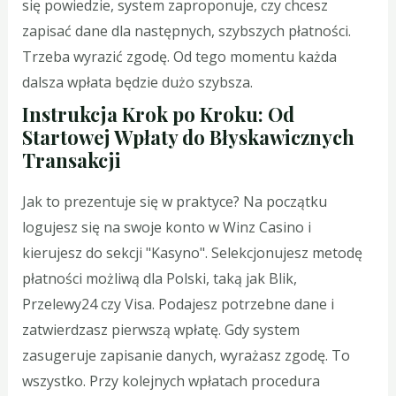
się powiedzie, system zaproponuje, czy chcesz
zapisać dane dla następnych, szybszych płatności.
Trzeba wyrazić zgodę. Od tego momentu każda
dalsza wpłata będzie dużo szybsza.
Instrukcja Krok po Kroku: Od
Startowej Wpłaty do Błyskawicznych
Transakcji
Jak to prezentuje się w praktyce? Na początku
logujesz się na swoje konto w Winz Casino i
kierujesz do sekcji "Kasyno". Selekcjonujesz metodę
płatności możliwą dla Polski, taką jak Blik,
Przelewy24 czy Visa. Podajesz potrzebne dane i
zatwierdzasz pierwszą wpłatę. Gdy system
zasugeruje zapisanie danych, wyrażasz zgodę. To
wszystko. Przy kolejnych wpłatach procedura