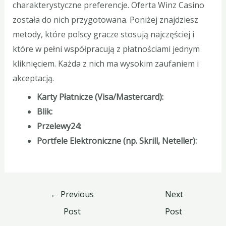
charakterystyczne preferencje. Oferta Winz Casino
została do nich przygotowana. Poniżej znajdziesz
metody, które polscy gracze stosują najczęściej i
które w pełni współpracują z płatnościami jednym
kliknięciem. Każda z nich ma wysokim zaufaniem i
akceptacją.
Karty Płatnicze (Visa/Mastercard):
Blik:
Przelewy24:
Portfele Elektroniczne (np. Skrill, Neteller):
←
Previous
Next
Post
Post