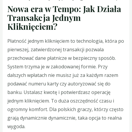
Nowa era w Tempo: Jak Działa
Transakcja Jednym
Kliknięciem?
Płatność jednym kliknięciem to technologia, która po
pierwszej, zatwierdzonej transakcji pozwala
przechować dane płatnicze w bezpieczny sposób.
System trzyma je w zakodowanej formie. Przy
dalszych wpłatach nie musisz już za każdym razem
podawać numeru karty czy autoryzować się do
banku. Ustalasz kwotę i potwierdzasz operację
jednym kliknięciem. To duża oszczędność czasu i
ogromny komfort. Dla polskich graczy, którzy często
grają dynamicznie dynamicznie, taka opcja to realna
wygoda.