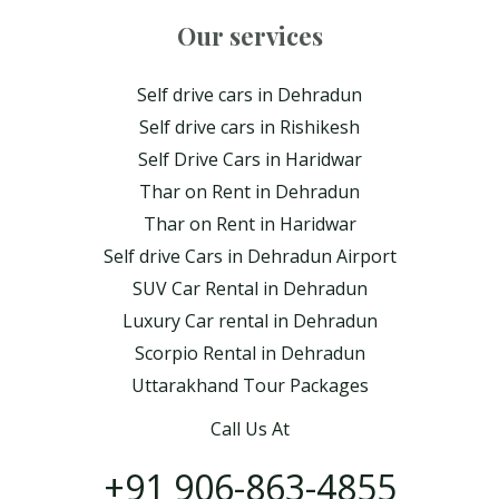
Our services
Self drive cars in Dehradun
Self drive cars in Rishikesh
Self Drive Cars in Haridwar
Thar on Rent in Dehradun
Thar on Rent in Haridwar
Self drive Cars in Dehradun Airport
SUV Car Rental in Dehradun
Luxury Car rental in Dehradun
Scorpio Rental in Dehradun
Uttarakhand Tour Packages
Call Us At
+91 906-863-4855