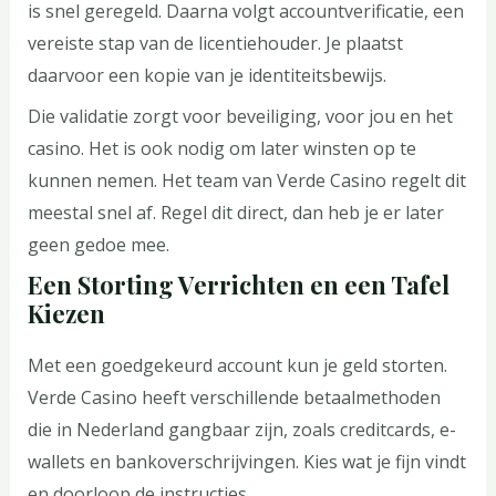
is snel geregeld. Daarna volgt accountverificatie, een
vereiste stap van de licentiehouder. Je plaatst
daarvoor een kopie van je identiteitsbewijs.
Die validatie zorgt voor beveiliging, voor jou en het
casino. Het is ook nodig om later winsten op te
kunnen nemen. Het team van Verde Casino regelt dit
meestal snel af. Regel dit direct, dan heb je er later
geen gedoe mee.
Een Storting Verrichten en een Tafel
Kiezen
Met een goedgekeurd account kun je geld storten.
Verde Casino heeft verschillende betaalmethoden
die in Nederland gangbaar zijn, zoals creditcards, e-
wallets en bankoverschrijvingen. Kies wat je fijn vindt
en doorloop de instructies.