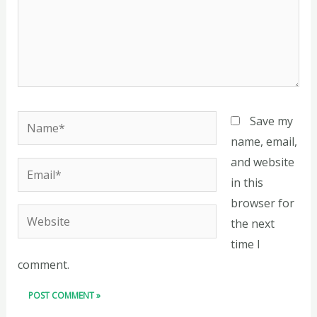
Name*
Save my
name, email,
and website
Email*
in this
browser for
Website
the next
time I
comment.