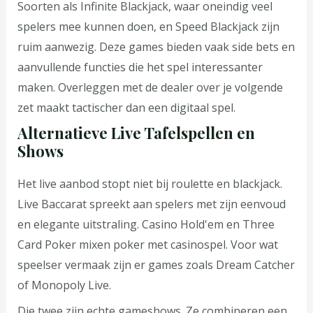
Soorten als Infinite Blackjack, waar oneindig veel
spelers mee kunnen doen, en Speed Blackjack zijn
ruim aanwezig. Deze games bieden vaak side bets en
aanvullende functies die het spel interessanter
maken. Overleggen met de dealer over je volgende
zet maakt tactischer dan een digitaal spel.
Alternatieve Live Tafelspellen en
Shows
Het live aanbod stopt niet bij roulette en blackjack.
Live Baccarat spreekt aan spelers met zijn eenvoud
en elegante uitstraling. Casino Hold'em en Three
Card Poker mixen poker met casinospel. Voor wat
speelser vermaak zijn er games zoals Dream Catcher
of Monopoly Live.
Die twee zijn echte gameshows. Ze combineren een