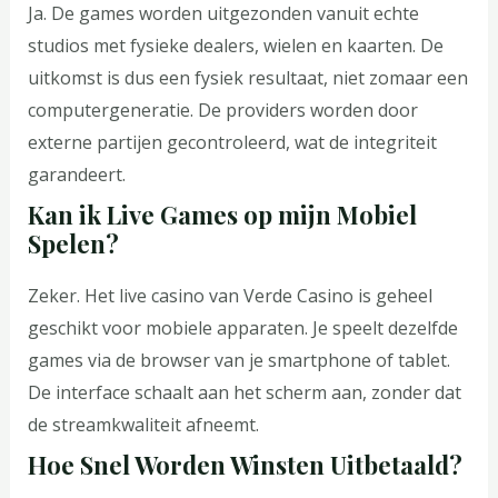
Ja. De games worden uitgezonden vanuit echte
studios met fysieke dealers, wielen en kaarten. De
uitkomst is dus een fysiek resultaat, niet zomaar een
computergeneratie. De providers worden door
externe partijen gecontroleerd, wat de integriteit
garandeert.
Kan ik Live Games op mijn Mobiel
Spelen?
Zeker. Het live casino van Verde Casino is geheel
geschikt voor mobiele apparaten. Je speelt dezelfde
games via de browser van je smartphone of tablet.
De interface schaalt aan het scherm aan, zonder dat
de streamkwaliteit afneemt.
Hoe Snel Worden Winsten Uitbetaald?