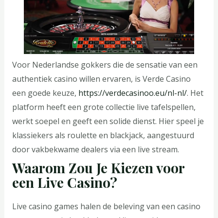
Voor Nederlandse gokkers die de sensatie van een
authentiek casino willen ervaren, is Verde Casino
een goede keuze,
https://verdecasinoo.eu/nl-nl/
. Het
platform heeft een grote collectie live tafelspellen,
werkt soepel en geeft een solide dienst. Hier speel je
klassiekers als roulette en blackjack, aangestuurd
door vakbekwame dealers via een live stream.
Waarom Zou Je Kiezen voor
een Live Casino?
Live casino games halen de beleving van een casino