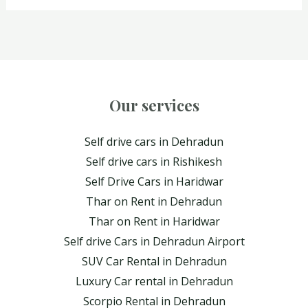
Our services
Self drive cars in Dehradun
Self drive cars in Rishikesh
Self Drive Cars in Haridwar
Thar on Rent in Dehradun
Thar on Rent in Haridwar
Self drive Cars in Dehradun Airport
SUV Car Rental in Dehradun
Luxury Car rental in Dehradun
Scorpio Rental in Dehradun