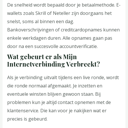
De snelheid wordt bepaald door je betaalmethode. E-
wallets zoals Skrill of Neteller zijn doorgaans het
snelst, soms al binnen een dag.
Bankoverschrijvingen of creditcardopnames kunnen
enkele werkdagen duren. Alle opnames gaan pas
door na een succesvolle accountverificatie.
Wat gebeurt er als Mijn
Internetverbinding Verbreekt?
Als je verbinding uitvalt tijdens een live ronde, wordt
die ronde normaal afgemaakt. Je inzetten en
eventuele winsten blijven gewoon staan. Bij
problemen kun je altijd contact opnemen met de
klantenservice. Die kan voor je nakijken wat er
precies is gebeurd.