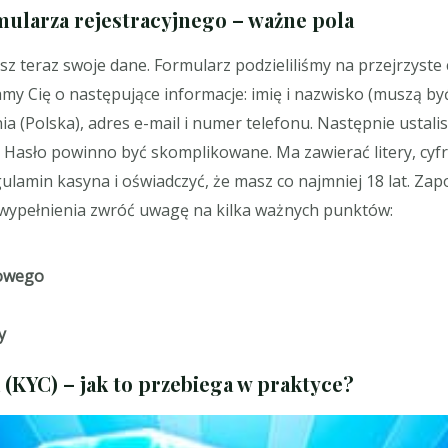
mularza rejestracyjnego – ważne pola
 teraz swoje dane. Formularz podzieliliśmy na przejrzyste 
my Cię o następujące informacje: imię i nazwisko (muszą by
ia (Polska), adres e-mail i numer telefonu. Następnie ustal
 Hasło powinno być skomplikowane. Ma zawierać litery, cyfry
lamin kasyna i oświadczyć, że masz co najmniej 18 lat. Zap
 wypełnienia zwróć uwagę na kilka ważnych punktów:
owego
y
 (KYC) – jak to przebiega w praktyce?