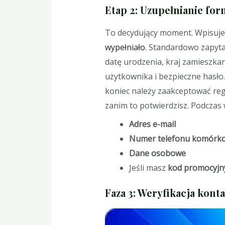
Etap 2: Uzupełnianie for
To decydujący moment. Wpisujesz
wypełniało
. Standardowo zapyta
datę urodzenia, kraj zamieszkan
użytkownika i bezpieczne hasło.
koniec należy zaakceptować regu
zanim to potwierdzisz. Podczas
Adres e-mail
Numer telefonu komórk
Dane osobowe
Jeśli masz
kod promocyjn
Faza 3: Weryfikacja konta