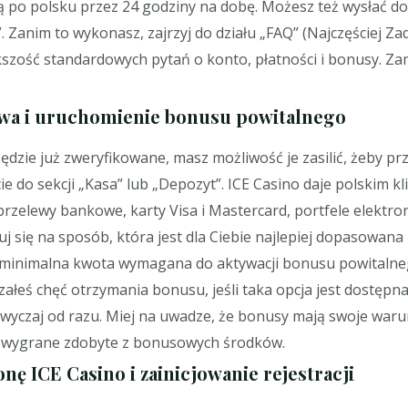
ą po polsku przez 24 godziny na dobę. Możesz też wysłać do
. Zanim to wykonasz, zajrzyj do działu „FAQ” (Najczęściej Z
szość standardowych pytań o konto, płatności i bonusy. Z
owa i uruchomienie bonusu powitalnego
zie już zweryfikowane, masz możliwość je zasilić, żeby prz
e do sekcji „Kasa” lub „Depozyt”. ICE Casino daje polskim 
rzelewy bankowe, karty Visa i Mastercard, portfele elektroni
uj się na sposób, która jest dla Ciebie najlepiej dopasowana
est minimalna kwota wymagana do aktywacji bonusu powitaln
załeś chęć otrzymania bonusu, jeśli taka opcja jest dostępn
yczaj od razu. Miej na uwadze, że bonusy mają swoje warun
z wygrane zdobyte z bonusowych środków.
nę ICE Casino i zainicjowanie rejestracji