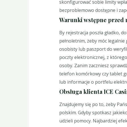
skonfigurować sobie limity wpła
bezproblemowo dostępne i zape
Warunki wstępne przed r
By rejestracja poszła gładko, d
pełnoletnim, żeby móc legalni
osobisty lub paszport do weryf
poczty elektronicznej, z któreg
osoby. Zanim zaczniesz sprawdź
telefon komórkowy czy tablet g
lub informacje o portfelu elekt
Obsługa klienta ICE Cas
Znajdujemy się po to, żeby Pań
polskim. Gdyby spotkasz jakieko
udzieli pomocy. Najbardziej efe