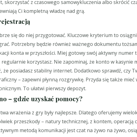
t, skorzystać z czasowego samowykluczenia albo skrócić cza
wniają Ci kompletną władzę nad grą.
ejestracją
obrze się do niej przygotować. Kluczowe kryterium to osiągni
e grać. Potrzebny będzie również ważnego dokumentu tożsa
ikacji konta w przyszłości. Miej gotowy swój aktywny numer
o regularnie korzystasz. Nie zapominaj, że konto w kasynie 
, że posiadasz stabilny internet. Dodatkowo sprawdź, czy T
raficzny – zapewni płynną rozgrywkę. Przyda się także mieć
ronicznym. To ułatwi pierwszy depozyt.
ino – gdzie uzyskać pomocy?
stwa wrażenia z gry były najlepsze. Dlatego oferujemy wiel
lwiek przeszkody – natury technicznej, z kontem, operacją c
ktywnym metodą komunikacji jest czat na żywo na żywo, osią