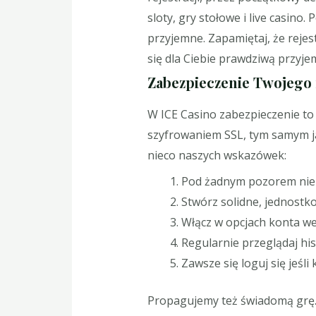
sloty, gry stołowe i live casino
przyjemne. Zapamiętaj, że reje
się dla Ciebie prawdziwą przyje
Zabezpieczenie Twojego 
W ICE Casino zabezpieczenie to
szyfrowaniem SSL, tym samym ja
nieco naszych wskazówek:
Pod żadnym pozorem nie p
Stwórz solidne, jednostk
Włącz w opcjach konta we
Regularnie przeglądaj his
Zawsze się loguj się jeśl
Propagujemy też świadomą grę. 