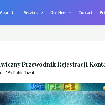
About Us
Services
Our Fleet
Contact
Pri
awiczny Przewodnik Rejestracji Kont
zed
/ By
Rohit Rawat