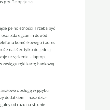
s gry. Te opcje są
ęcie pełnoletności. Trzeba być
mości. Zda egzamin dowód
 telefonu komórkowego i adres
może należeć tylko do jednej
woje urządzenie – laptop,
 w zasięgu ręki kartę bankową
okanałowe obsługę w języku
zy dodatkiem – nasz dział
galny od razu na stronie