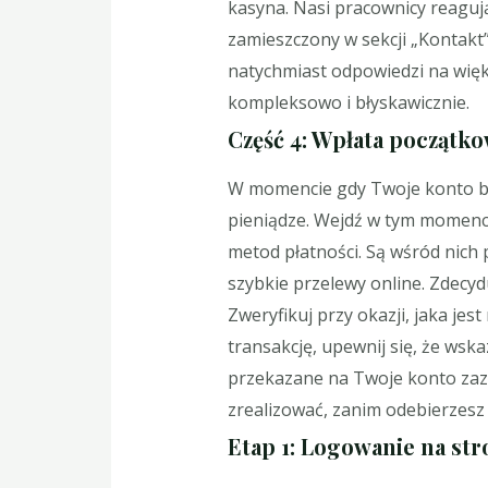
kasyna. Nasi pracownicy reaguj
zamieszczony w sekcji „Kontakt”
natychmiast odpowiedzi na więk
kompleksowo i błyskawicznie.
Część 4: Wpłata początk
W momencie gdy Twoje konto będ
pieniądze. Wejdź w tym momenci
metod płatności. Są wśród nich p
szybkie przelewy online. Zdecyd
Zweryfikuj przy okazji, jaka j
transakcję, upewnij się, że wska
przekazane na Twoje konto zazw
zrealizować, zanim odebierzes
Etap 1: Logowanie na stro