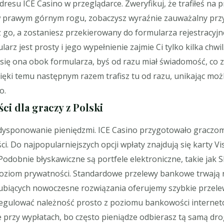
dresu ICE Casino w przeglądarce. Zweryfikuj, że trafiłeś na 
w prawym górnym rogu, zobaczysz wyraźnie zauważalny przyc
z go, a zostaniesz przekierowany do formularza rejestracyj
arz jest prosty i jego wypełnienie zajmie Ci tylko kilka chwi
się ona obok formularza, byś od razu miał świadomość, co z
ięki temu następnym razem trafisz tu od razu, unikając moż
o.
i dla graczy z Polski
we dysponowanie pieniędzmi. ICE Casino przygotowało graczom
. Do najpopularniejszych opcji wpłaty znajdują się karty Vi
Podobnie błyskawiczne są portfele elektroniczne, takie jak Sk
poziom prywatności. Standardowe przelewy bankowe trwają ni
ubiących nowoczesne rozwiązania oferujemy szybkie przelew
regulować należność prosto z poziomu bankowości internet
 przy wypłatach, bo często pieniądze odbierasz tą samą drogą