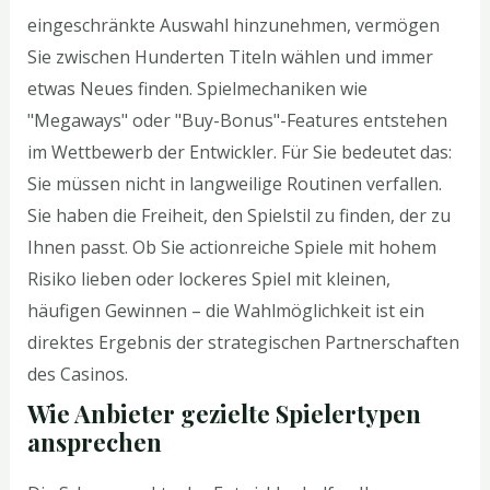
eingeschränkte Auswahl hinzunehmen, vermögen
Sie zwischen Hunderten Titeln wählen und immer
etwas Neues finden. Spielmechaniken wie
"Megaways" oder "Buy-Bonus"-Features entstehen
im Wettbewerb der Entwickler. Für Sie bedeutet das:
Sie müssen nicht in langweilige Routinen verfallen.
Sie haben die Freiheit, den Spielstil zu finden, der zu
Ihnen passt. Ob Sie actionreiche Spiele mit hohem
Risiko lieben oder lockeres Spiel mit kleinen,
häufigen Gewinnen – die Wahlmöglichkeit ist ein
direktes Ergebnis der strategischen Partnerschaften
des Casinos.
Wie Anbieter gezielte Spielertypen
ansprechen