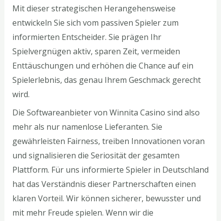
Mit dieser strategischen Herangehensweise
entwickeln Sie sich vom passiven Spieler zum
informierten Entscheider. Sie prägen Ihr
Spielvergnügen aktiv, sparen Zeit, vermeiden
Enttäuschungen und erhöhen die Chance auf ein
Spielerlebnis, das genau Ihrem Geschmack gerecht
wird.
Die Softwareanbieter von Winnita Casino sind also
mehr als nur namenlose Lieferanten. Sie
gewährleisten Fairness, treiben Innovationen voran
und signalisieren die Seriosität der gesamten
Plattform. Für uns informierte Spieler in Deutschland
hat das Verständnis dieser Partnerschaften einen
klaren Vorteil. Wir können sicherer, bewusster und
mit mehr Freude spielen. Wenn wir die