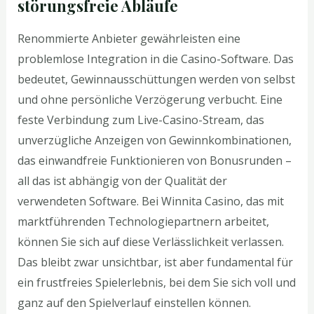
störungsfreie Abläufe
Renommierte Anbieter gewährleisten eine
problemlose Integration in die Casino-Software. Das
bedeutet, Gewinnausschüttungen werden von selbst
und ohne persönliche Verzögerung verbucht. Eine
feste Verbindung zum Live-Casino-Stream, das
unverzügliche Anzeigen von Gewinnkombinationen,
das einwandfreie Funktionieren von Bonusrunden –
all das ist abhängig von der Qualität der
verwendeten Software. Bei Winnita Casino, das mit
marktführenden Technologiepartnern arbeitet,
können Sie sich auf diese Verlässlichkeit verlassen.
Das bleibt zwar unsichtbar, ist aber fundamental für
ein frustfreies Spielerlebnis, bei dem Sie sich voll und
ganz auf den Spielverlauf einstellen können.