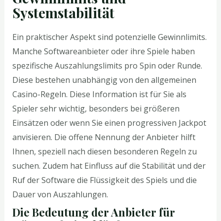
Systemstabilität
Ein praktischer Aspekt sind potenzielle Gewinnlimits.
Manche Softwareanbieter oder ihre Spiele haben
spezifische Auszahlungslimits pro Spin oder Runde.
Diese bestehen unabhängig von den allgemeinen
Casino-Regeln. Diese Information ist für Sie als
Spieler sehr wichtig, besonders bei größeren
Einsätzen oder wenn Sie einen progressiven Jackpot
anvisieren. Die offene Nennung der Anbieter hilft
Ihnen, speziell nach diesen besonderen Regeln zu
suchen. Zudem hat Einfluss auf die Stabilität und der
Ruf der Software die Flüssigkeit des Spiels und die
Dauer von Auszahlungen.
Die Bedeutung der Anbieter für