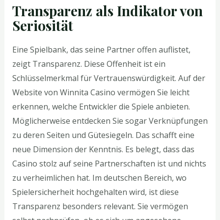
Transparenz als Indikator von
Seriosität
Eine Spielbank, das seine Partner offen auflistet,
zeigt Transparenz. Diese Offenheit ist ein
Schlüsselmerkmal für Vertrauenswürdigkeit. Auf der
Website von Winnita Casino vermögen Sie leicht
erkennen, welche Entwickler die Spiele anbieten.
Möglicherweise entdecken Sie sogar Verknüpfungen
zu deren Seiten und Gütesiegeln. Das schafft eine
neue Dimension der Kenntnis. Es belegt, dass das
Casino stolz auf seine Partnerschaften ist und nichts
zu verheimlichen hat. Im deutschen Bereich, wo
Spielersicherheit hochgehalten wird, ist diese
Transparenz besonders relevant. Sie vermögen