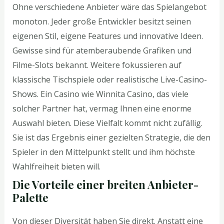
Ohne verschiedene Anbieter wäre das Spielangebot
monoton. Jeder große Entwickler besitzt seinen
eigenen Stil, eigene Features und innovative Ideen.
Gewisse sind für atemberaubende Grafiken und
Filme-Slots bekannt. Weitere fokussieren auf
klassische Tischspiele oder realistische Live-Casino-
Shows. Ein Casino wie Winnita Casino, das viele
solcher Partner hat, vermag Ihnen eine enorme
Auswahl bieten. Diese Vielfalt kommt nicht zufällig.
Sie ist das Ergebnis einer gezielten Strategie, die den
Spieler in den Mittelpunkt stellt und ihm höchste
Wahlfreiheit bieten will.
Die Vorteile einer breiten Anbieter-
Palette
Von dieser Diversität haben Sie direkt. Anstatt eine