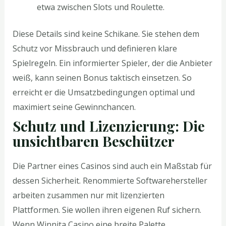
etwa zwischen Slots und Roulette.
Diese Details sind keine Schikane. Sie stehen dem
Schutz vor Missbrauch und definieren klare
Spielregeln. Ein informierter Spieler, der die Anbieter
weiß, kann seinen Bonus taktisch einsetzen. So
erreicht er die Umsatzbedingungen optimal und
maximiert seine Gewinnchancen.
Schutz und Lizenzierung: Die
unsichtbaren Beschützer
Die Partner eines Casinos sind auch ein Maßstab für
dessen Sicherheit. Renommierte Softwarehersteller
arbeiten zusammen nur mit lizenzierten
Plattformen. Sie wollen ihren eigenen Ruf sichern.
Wenn Winnita Casino eine breite Palette