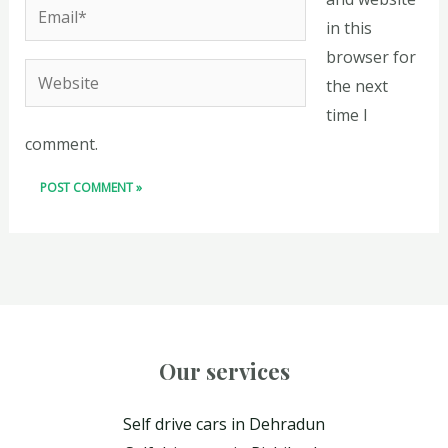
Email*
in this
browser for
Website
the next
time I
comment.
Our services
Self drive cars in Dehradun