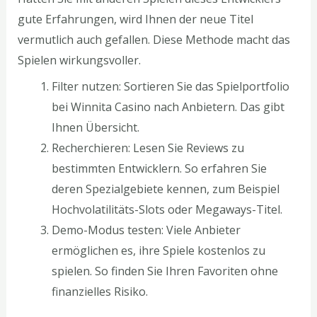
gute Erfahrungen, wird Ihnen der neue Titel
vermutlich auch gefallen. Diese Methode macht das
Spielen wirkungsvoller.
Filter nutzen: Sortieren Sie das Spielportfolio
bei Winnita Casino nach Anbietern. Das gibt
Ihnen Übersicht.
Recherchieren: Lesen Sie Reviews zu
bestimmten Entwicklern. So erfahren Sie
deren Spezialgebiete kennen, zum Beispiel
Hochvolatilitäts-Slots oder Megaways-Titel.
Demo-Modus testen: Viele Anbieter
ermöglichen es, ihre Spiele kostenlos zu
spielen. So finden Sie Ihren Favoriten ohne
finanzielles Risiko.