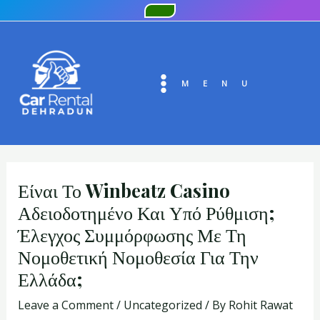
Skip
Post
to
navigation
MAIN
content
MENU
MENU
Είναι Το Winbeatz Casino
Αδειοδοτημένο Και Υπό Ρύθμιση;
Έλεγχος Συμμόρφωσης Με Τη
Νομοθετική Νομοθεσία Για Την
Ελλάδα;
Leave a Comment
/
Uncategorized
/ By
Rohit Rawat