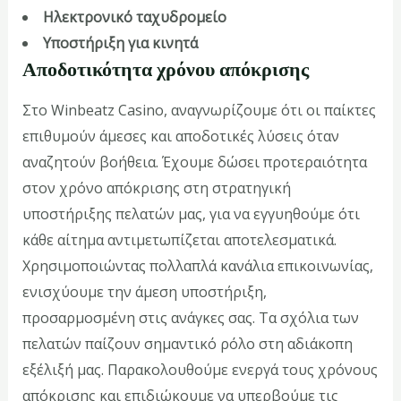
Ηλεκτρονικό ταχυδρομείο
Υποστήριξη για κινητά
Αποδοτικότητα χρόνου απόκρισης
Στο Winbeatz Casino, αναγνωρίζουμε ότι οι παίκτες
επιθυμούν άμεσες και αποδοτικές λύσεις όταν
αναζητούν βοήθεια. Έχουμε δώσει προτεραιότητα
στον χρόνο απόκρισης στη στρατηγική
υποστήριξης πελατών μας, για να εγγυηθούμε ότι
κάθε αίτημα αντιμετωπίζεται αποτελεσματικά.
Χρησιμοποιώντας πολλαπλά κανάλια επικοινωνίας,
ενισχύουμε την άμεση υποστήριξη,
προσαρμοσμένη στις ανάγκες σας. Τα σχόλια των
πελατών παίζουν σημαντικό ρόλο στη αδιάκοπη
εξέλιξή μας. Παρακολουθούμε ενεργά τους χρόνους
απόκρισης και επιδιώκουμε να υπερβούμε τις