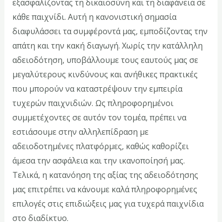
εξασφαλίζοντας τη δικαιοσύνη και τη διαφάνεια σε
κάθε παιχνίδι. Αυτή η κανονιστική σημασία
διαφυλάσσει τα συμφέροντά μας, εμποδίζοντας την
απάτη και την κακή διαγωγή. Χωρίς την κατάλληλη
αδειοδότηση, υποβάλλουμε τους εαυτούς μας σε
μεγαλύτερους κινδύνους και ανήθικες πρακτικές
που μπορούν να καταστρέψουν την εμπειρία
τυχερών παιχνιδιών. Ως πληροφορημένοι
συμμετέχοντες σε αυτόν τον τομέα, πρέπει να
εστιάσουμε στην αλληλεπίδραση με
αδειοδοτημένες πλατφόρμες, καθώς καθορίζει
άμεσα την ασφάλεια και την ικανοποίησή μας.
Τελικά, η κατανόηση της αξίας της αδειοδότησης
μας επιτρέπει να κάνουμε καλά πληροφορημένες
επιλογές στις επιδιώξεις μας για τυχερά παιχνίδια
στο διαδίκτυο.