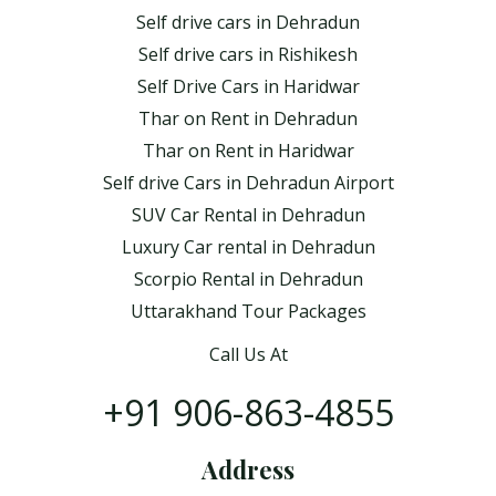
Self drive cars in Dehradun
Self drive cars in Rishikesh
Self Drive Cars in Haridwar
Thar on Rent in Dehradun
Thar on Rent in Haridwar
Self drive Cars in Dehradun Airport
SUV Car Rental in Dehradun
Luxury Car rental in Dehradun
Scorpio Rental in Dehradun
Uttarakhand Tour Packages
Call Us At
+91 906-863-4855
Address