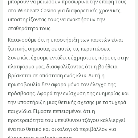
μπορούν να μειώσουν προσωρινά την επαφή τους
στο Winbeatz Casino για διαφορετικές χρονικές,
υποστηρίζοντας τους να ανακτήσουν την
σταθερότητά τους.
Κατανοούμε ότι η υποστήριξη των παικτών είναι
ζωτικής σημασίας σε αυτές τις περιπτώσεις.
Συνεπώς, έχουμε εντάξει εύχρηστους πόρους στην
πλατφόρμα μας, διασφαλίζοντας ότι η βοήθεια
βρίσκεται σε απόσταση ενός κλικ. Αυτή η
πρωτοβουλία δεν αφορά μόνο τον έλεγχο της
πρόσβασης. Αφορά την ενίσχυση της ευημερίας και
την υποστήριξη μιας θετικής σχέσης με τα τυχερά
παιχνίδια. Είμαστε πεπεισμένοι ότι η
προτεραιότητα του υπεύθυνου τζόγου καλλιεργεί
ένα πιο θετικό και οικολογικό περιβάλλον για