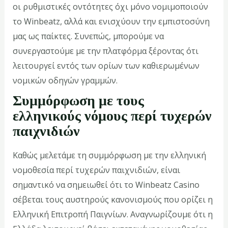
οι ρυθμιστικές οντότητες όχι μόνο νομιμοποιούν
το Winbeatz, αλλά και ενισχύουν την εμπιστοσύνη
μας ως παίκτες. Συνεπώς, μπορούμε να
συνεργαστούμε με την πλατφόρμα ξέροντας ότι
λειτουργεί εντός των ορίων των καθιερωμένων
νομικών οδηγών γραμμών.
Συμμόρφωση με τους
ελληνικούς νόμους περί τυχερών
παιχνιδιών
Καθώς μελετάμε τη συμμόρφωση με την ελληνική
νομοθεσία περί τυχερών παιχνιδιών, είναι
σημαντικό να σημειωθεί ότι το Winbeatz Casino
σέβεται τους αυστηρούς κανονισμούς που ορίζει η
Ελληνική Επιτροπή Παιγνίων. Αναγνωρίζουμε ότι η