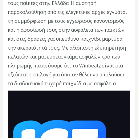
τους παίκτες στην Ελλάδα. Η αυστηρή
παρακολούθηση από τις ελεγκτικές αρχές εγγυάται
τη συμμόρφωση με τους εγχώριους κανονισμούς
και η αφοσίωσή τους στην ασφάλεια των παικτών
και στις δράσεις για υπεύθυνο παιχνίδι μαρτυρά
την ακεραιότητά τους. Με αξιόπιστη εξυπηρέτηση
πελατών και μια ευρεία γκάμα ασφαλών τρόπων
πληρωμής, πιστεύουμε ότι το Winbeatz είναι μια
αξιόπιστη επιλογή για όποιον θέλει να απολαύσει
τα διαδικτυακά τυχερά παιχνίδια με ασφάλεια.