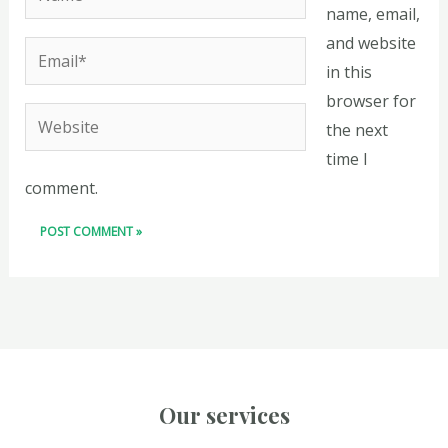
name, email,
and website
Email*
in this
browser for
Website
the next
time I
comment.
Our services