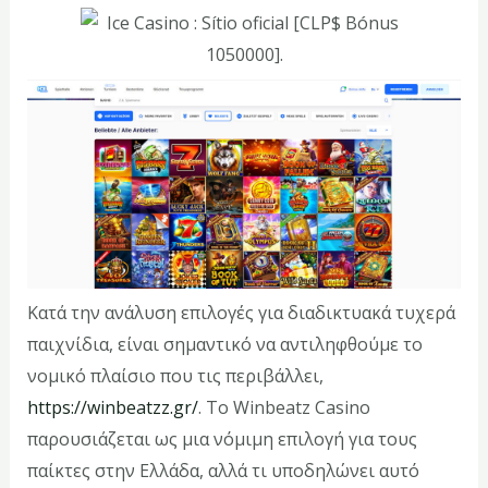
Κατά την ανάλυση επιλογές για διαδικτυακά τυχερά
παιχνίδια, είναι σημαντικό να αντιληφθούμε το
νομικό πλαίσιο που τις περιβάλλει,
https://winbeatzz.gr/
. Το Winbeatz Casino
παρουσιάζεται ως μια νόμιμη επιλογή για τους
παίκτες στην Ελλάδα, αλλά τι υποδηλώνει αυτό