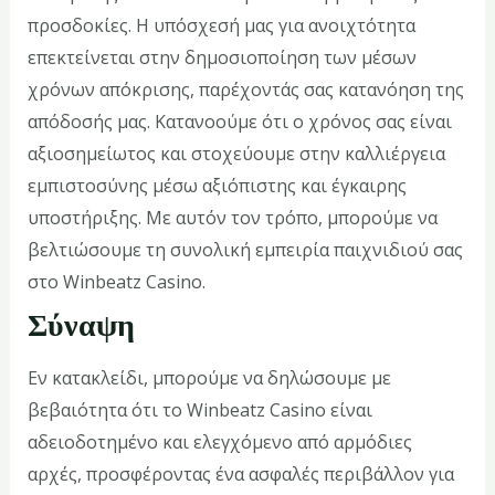
προσδοκίες. Η υπόσχεσή μας για ανοιχτότητα
επεκτείνεται στην δημοσιοποίηση των μέσων
χρόνων απόκρισης, παρέχοντάς σας κατανόηση της
απόδοσής μας. Κατανοούμε ότι ο χρόνος σας είναι
αξιοσημείωτος και στοχεύουμε στην καλλιέργεια
εμπιστοσύνης μέσω αξιόπιστης και έγκαιρης
υποστήριξης. Με αυτόν τον τρόπο, μπορούμε να
βελτιώσουμε τη συνολική εμπειρία παιχνιδιού σας
στο Winbeatz Casino.
Σύναψη
Εν κατακλείδι, μπορούμε να δηλώσουμε με
βεβαιότητα ότι το Winbeatz Casino είναι
αδειοδοτημένο και ελεγχόμενο από αρμόδιες
αρχές, προσφέροντας ένα ασφαλές περιβάλλον για