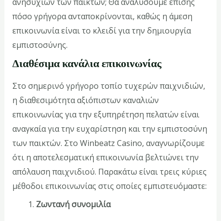
ανησυχιών των παικτών; Θα αναλύσουμε επίσης
πόσο γρήγορα ανταποκρίνονται, καθώς η άμεση
επικοινωνία είναι το κλειδί για την δημιουργία
εμπιστοσύνης.
Διαθέσιμα κανάλια επικοινωνίας
Στο σημερινό γρήγορο τοπίο τυχερών παιχνιδιών,
η διαθεσιμότητα αξιόπιστων καναλιών
επικοινωνίας για την εξυπηρέτηση πελατών είναι
αναγκαία για την ευχαρίστηση και την εμπιστοσύνη
των παικτών. Στο Winbeatz Casino, αναγνωρίζουμε
ότι η αποτελεσματική επικοινωνία βελτιώνει την
απόλαυση παιχνιδιού. Παρακάτω είναι τρεις κύριες
μέθοδοι επικοινωνίας στις οποίες εμπιστευόμαστε:
Ζωντανή συνομιλία