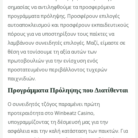
σημασίας να αντιληφθούμε τα προσφερόμενα
προγράμματα πρόληψης. Προσφέρουν επιλογές
αυτοαποκλεισμού και προσφέρουν εκπαιδευτικούς
πόρους για να υποστηρίξουν τους παίκτες να
λαμβάνουν συνειδητές επιλογές. Μαζί, είμαστε σε
θέση να τονίσουμε τη αξία αυτών των
πρωτοβουλιών για την ενίσχυση ενός
προστατευμένου περιβάλλοντος τυχερών
παιχνιδιών.
Προγράμματα Πρόληψης που Διατίθενται
Ο συνειδητός τζόγος παραμένει πρώτη
προτεραιότητα στο Winbeatz Casino,
υπογραμμίζοντας τη δέσμευσή μας για την
ασφάλεια και την καλή κατάσταση των παικτών. Για