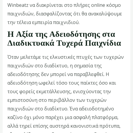
Winbeatz να διακρίνεται στο πλήρες online κόσμο
παιχνιδιών, διασφαλίζοντας ότι θα ανακαλύψουμε
την τέλεια εμπειρία παιχνιδιού.
Η Αξία της Αδειοδότησης στα
Διαδικτυακά Τυχερά Παιχνίδια
Όταν μελετάμε τις ελκυστικές πτυχές των τυχερών
παιχνιδιών στο διαδίκτυο, η σημασία της
αδειοδότησης δεν μπορεί να παραβλεφθεί. Η
αδειοδότηση ωφελεί τόσο τους παίκτες όσο και
τους φορείς εκμετάλλευσης, ενισχύοντας την
εμπιστοσύνη στο περιβάλλον των τυχερών
παιχνιδιών στο διαδίκτυο. Ένα αδειοδοτημένο
καζίνο όχι μόνο παρέχει μια ασφαλή πλατφόρμα,
αλλά τηρεί επίσης αυστηρά κανονιστικά πρότυπα,