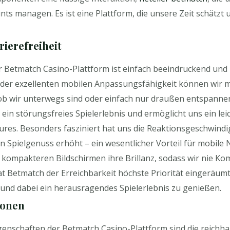
nts managen. Es ist eine Plattform, die unsere Zeit schätzt
rierefreiheit
er Betmatch Casino-Plattform ist einfach beeindruckend und
 der exzellenten mobilen Anpassungsfähigkeit können wir 
l ob wir unterwegs sind oder einfach nur draußen entspann
 ein störungsfreies Spielerlebnis und ermöglicht uns ein le
ures. Besonders fasziniert hat uns die Reaktionsgeschwindi
n Spielgenuss erhöht – ein wesentlicher Vorteil für mobile
f kompakteren Bildschirmen ihre Brillanz, sodass wir nie K
 Betmatch der Erreichbarkeit höchste Priorität eingeräumt
n und dabei ein herausragendes Spielerlebnis zu genießen.
ionen
genschaften der Betmatch Casino-Plattform sind die reich