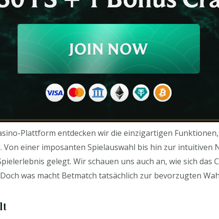
sino-Plattform entdecken wir die einzigartigen Funktionen, d
. Von einer imposanten Spielauswahl bis hin zur intuitiven
 Spielerlebnis gelegt. Wir schauen uns auch an, wie sich das
 Doch was macht Betmatch tatsächlich zur bevorzugten Wahl 
lt