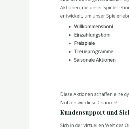
Aktionen, die unser Spielerlebn
entwickelt, um unser Spielerle
Willkommensboni
Einzahlungsboni
Freispiele
Treueprogramme
Saisonale Aktionen
Diese Aktionen schaffen eine 
Nutzen wir diese Chancen!
Kundensupport und Sich
Sich in der virtuellen Welt des