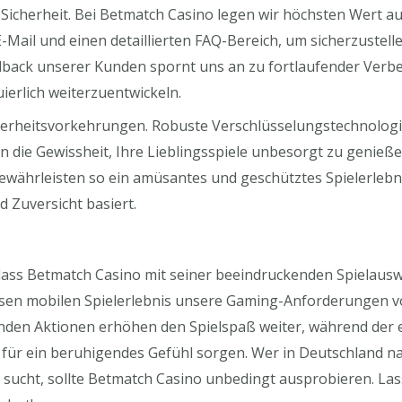
 Sicherheit. Bei Betmatch Casino legen wir höchsten Wert 
-Mail und einen detaillierten FAQ-Bereich, um sicherzustelle
dback unserer Kunden spornt uns an zu fortlaufender Verb
ierlich weiterzuentwickeln.
herheitsvorkehrungen. Robuste Verschlüsselungstechnologi
 die Gewissheit, Ihre Lieblingsspiele unbesorgt zu genieße
währleisten so ein amüsantes und geschütztes Spielerlebnis.
 Zuversicht basiert.
 dass Betmatch Casino mit seiner beeindruckenden Spielausw
en mobilen Spielerlebnis unsere Gaming-Anforderungen voll
enden Aktionen erhöhen den Spielspaß weiter, während der
 für ein beruhigendes Gefühl sorgen. Wer in Deutschland n
sucht, sollte Betmatch Casino unbedingt ausprobieren. Las