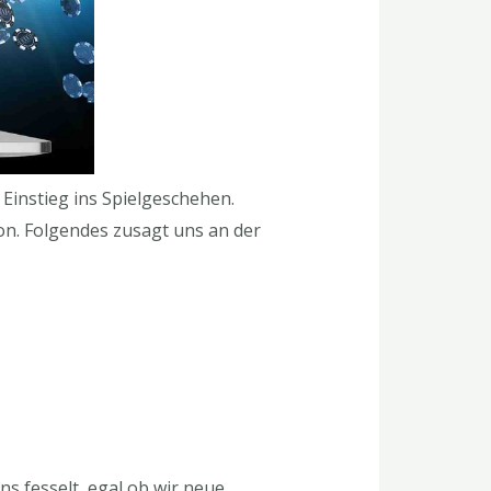
 Einstieg ins Spielgeschehen.
on. Folgendes zusagt uns an der
uns fesselt, egal ob wir neue