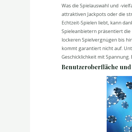
Was die Spielauswahl und -vielfa
attraktiven Jackpots oder die s
Echtzeit-Spielen liebt, kann da
Spieleanbietern präsentiert die
lockeren Spielvergnügen bis hin
kommt garantiert nicht auf. Un
Geschicklichkeit mit Spannung. 
Benutzeroberfläche und 