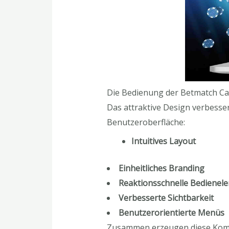
Die Bedienung der Betmatch Casi
Das attraktive Design verbesse
Benutzeroberfläche:
Intuitives Layout
Einheitliches Branding
Reaktionsschnelle Bedienel
Verbesserte Sichtbarkeit
Benutzerorientierte Menüs
Zusammen erzeugen diese Kompo