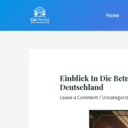
Skip
Post
to
navigation
Home
content
Einblick In Die Bet
Deutschland
Leave a Comment
/
Uncategori