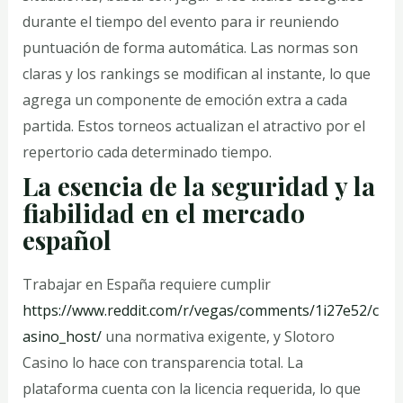
durante el tiempo del evento para ir reuniendo
puntuación de forma automática. Las normas son
claras y los rankings se modifican al instante, lo que
agrega un componente de emoción extra a cada
partida. Estos torneos actualizan el atractivo por el
repertorio cada determinado tiempo.
La esencia de la seguridad y la
fiabilidad en el mercado
español
Trabajar en España requiere cumplir
https://www.reddit.com/r/vegas/comments/1i27e52/c
asino_host/
una normativa exigente, y Slotoro
Casino lo hace con transparencia total. La
plataforma cuenta con la licencia requerida, lo que