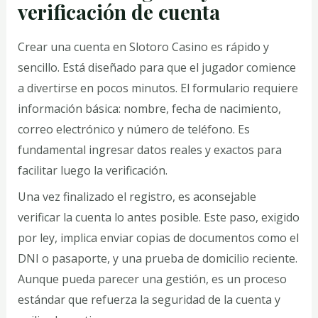
verificación de cuenta
Crear una cuenta en Slotoro Casino es rápido y
sencillo. Está diseñado para que el jugador comience
a divertirse en pocos minutos. El formulario requiere
información básica: nombre, fecha de nacimiento,
correo electrónico y número de teléfono. Es
fundamental ingresar datos reales y exactos para
facilitar luego la verificación.
Una vez finalizado el registro, es aconsejable
verificar la cuenta lo antes posible. Este paso, exigido
por ley, implica enviar copias de documentos como el
DNI o pasaporte, y una prueba de domicilio reciente.
Aunque pueda parecer una gestión, es un proceso
estándar que refuerza la seguridad de la cuenta y