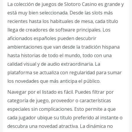
La colección de juegos de Slotoro Casino es grande y
está muy bien seleccionada. Desde las slots más
recientes hasta los habituales de mesa, cada título
llega de creadores de software principales. Los
aficionados españoles pueden descubrir
ambientaciones que van desde la tradición hispana
hasta historias de todo el mundo, todo con una
calidad visual y de audio extraordinaria. La
plataforma se actualiza con regularidad para sumar
los novedades que más anticipa el público.
Navegar por el listado es fácil. Puedes filtrar por
categoría de juego, proveedor o características
especiales sin complicaciones. Esto permite a que
cada jugador ubique su título preferido al instante o
descubra una novedad atractiva. La dinámica no