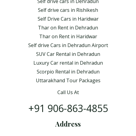
Self drive cars in Dehradun
Self drive cars in Rishikesh
Self Drive Cars in Haridwar
Thar on Rent in Dehradun
Thar on Rent in Haridwar
Self drive Cars in Dehradun Airport
SUV Car Rental in Dehradun
Luxury Car rental in Dehradun
Scorpio Rental in Dehradun
Uttarakhand Tour Packages
Call Us At
+91 906-863-4855
Address