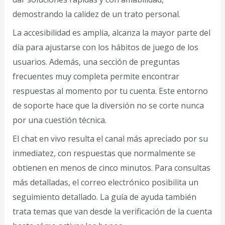
demostrando la calidez de un trato personal.
La accesibilidad es amplia, alcanza la mayor parte del
día para ajustarse con los hábitos de juego de los
usuarios. Además, una sección de preguntas
frecuentes muy completa permite encontrar
respuestas al momento por tu cuenta. Este entorno
de soporte hace que la diversión no se corte nunca
por una cuestión técnica.
El chat en vivo resulta el canal más apreciado por su
inmediatez, con respuestas que normalmente se
obtienen en menos de cinco minutos. Para consultas
más detalladas, el correo electrónico posibilita un
seguimiento detallado. La guía de ayuda también
trata temas que van desde la verificación de la cuenta