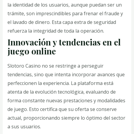
la identidad de los usuarios, aunque puedan ser un
trámite, son imprescindibles para frenar el fraude y
el lavado de dinero. Esta capa extra de seguridad
refuerza la integridad de toda la operación.
Innovación y tendencias en el
juego online
Slotoro Casino no se restringe a perseguir
tendencias, sino que intenta incorporar avances que
perfeccionen la experiencia. La plataforma está
atenta de la evolución tecnológica, evaluando de
forma constante nuevas prestaciones y modalidades
de juego. Esto certifica que su oferta se conserve
actual, proporcionando siempre lo óptimo del sector
a sus usuarios.