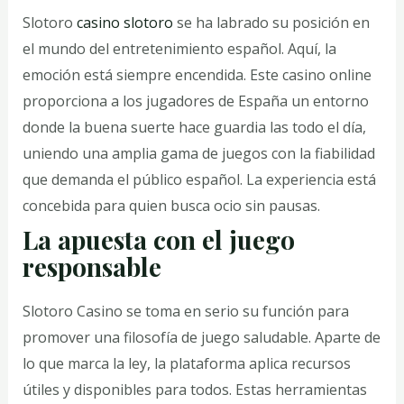
Slotoro
casino slotoro
se ha labrado su posición en
el mundo del entretenimiento español. Aquí, la
emoción está siempre encendida. Este casino online
proporciona a los jugadores de España un entorno
donde la buena suerte hace guardia las todo el día,
uniendo una amplia gama de juegos con la fiabilidad
que demanda el público español. La experiencia está
concebida para quien busca ocio sin pausas.
La apuesta con el juego
responsable
Slotoro Casino se toma en serio su función para
promover una filosofía de juego saludable. Aparte de
lo que marca la ley, la plataforma aplica recursos
útiles y disponibles para todos. Estas herramientas