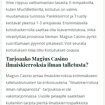
Viive riippuu valitsemastasi tavasta. E-lompakoilla,
kuten MuchBetterillä, kotiutus on valmis
muutamassa tunnissa. Pankkisiirrot ja Trustly
kestävät yleensä 1-3 arkipäivää. Ensimmäisellä
kotiutuskerrolla saattaa olla lisävarmistuksia, mikä
viivästyttää prosessia hieman. Magius Casino pyrkii
suorittamaan pyynnöt pikaisesti. Voit seurata
kotiutuksen tilaa tilisi Kotiutukset-osassa.
Tarjoaako Magius Casino
ilmaiskierroksia ilman talletusta?
Magius Casino antaa ilmaiskierroksia enimmäkseen
talletusbonusten tai erikoisuutena. "Ilmaiskierroksia
ilman rahapanosta" -tarjouksia ei ole
vakiotarjonnassa. Uusille pelaajille saatetaan
kuitenkin tarjota pientä ilmaiskierrospalkkiota