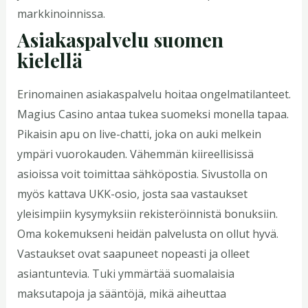
markkinoinnissa.
Asiakaspalvelu suomen
kielellä
Erinomainen asiakaspalvelu hoitaa ongelmatilanteet.
Magius Casino antaa tukea suomeksi monella tapaa.
Pikaisin apu on live-chatti, joka on auki melkein
ympäri vuorokauden. Vähemmän kiireellisissä
asioissa voit toimittaa sähköpostia. Sivustolla on
myös kattava UKK-osio, josta saa vastaukset
yleisimpiin kysymyksiin rekisteröinnistä bonuksiin.
Oma kokemukseni heidän palvelusta on ollut hyvä.
Vastaukset ovat saapuneet nopeasti ja olleet
asiantuntevia. Tuki ymmärtää suomalaisia
maksutapoja ja sääntöjä, mikä aiheuttaa