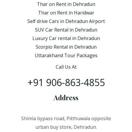
Thar on Rent in Dehradun
Thar on Rent in Haridwar
Self drive Cars in Dehradun Airport
SUV Car Rental in Dehradun
Luxury Car rental in Dehradun
Scorpio Rental in Dehradun
Uttarakhand Tour Packages
Call Us At
+91 906-863-4855
Address
Shimla bypass road, Pitthuwala opposite
urban buy store, Dehradun.