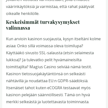
väärinkäytöksiä ja varmistaa, että rahat päätyvät
oikealle henkilölle.
Keskeisimmät turvakysymykset
valinnassa
Kun arvioin kasinon suojausta, kysyn itseltäni kolme
asiaa: Onko sillä voimassa oleva toimilupa?
Käyttääkö sivusto SSL-salausta (etsin selaimesta
lukkoa)? Ja tulevatko pelit hyvämaineisilta
toimittajilta? Magius Casino selviää nämä testit.
Kasinon tietosuojakäytäntönsä on selkeästi
nähtävillä ja noudattaa EU:n GDPR-säädöksiä.
Itsenäiset tahot kuten eCOGRA testaavat myös
kasinon pelejään säännöllisesti. Tämä on hyvä
merkki selkeästä ja luotettavasta toiminnasta.