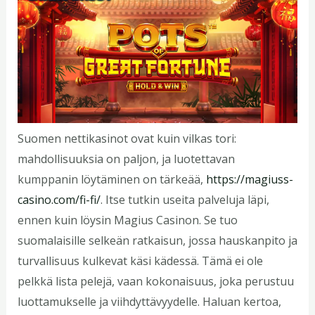
Suomen nettikasinot ovat kuin vilkas tori:
mahdollisuuksia on paljon, ja luotettavan
kumppanin löytäminen on tärkeää,
https://magiuss-
casino.com/fi-fi/
. Itse tutkin useita palveluja läpi,
ennen kuin löysin Magius Casinon. Se tuo
suomalaisille selkeän ratkaisun, jossa hauskanpito ja
turvallisuus kulkevat käsi kädessä. Tämä ei ole
pelkkä lista pelejä, vaan kokonaisuus, joka perustuu
luottamukselle ja viihdyttävyydelle. Haluan kertoa,