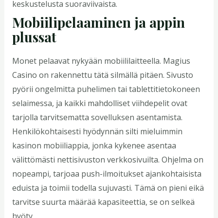
keskustelusta suoraviivaista.
Mobiilipelaaminen ja appin
plussat
Monet pelaavat nykyään mobiililaitteella. Magius
Casino on rakennettu tätä silmällä pitäen. Sivusto
pyörii ongelmitta puhelimen tai tablettitietokoneen
selaimessa, ja kaikki mahdolliset viihdepelit ovat
tarjolla tarvitsematta sovelluksen asentamista.
Henkilökohtaisesti hyödynnän silti mieluimmin
kasinon mobiiliappia, jonka kykenee asentaa
välittömästi nettisivuston verkkosivuilta. Ohjelma on
nopeampi, tarjoaa push-ilmoitukset ajankohtaisista
eduista ja toimii todella sujuvasti. Tämä on pieni eikä
tarvitse suurta määrää kapasiteettia, se on selkeä
hyöty.