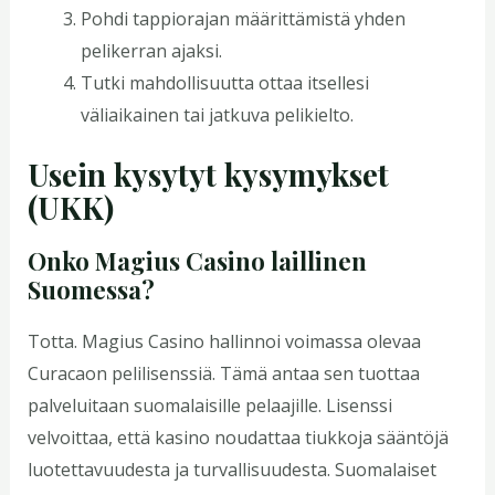
Pohdi tappiorajan määrittämistä yhden
pelikerran ajaksi.
Tutki mahdollisuutta ottaa itsellesi
väliaikainen tai jatkuva pelikielto.
Usein kysytyt kysymykset
(UKK)
Onko Magius Casino laillinen
Suomessa?
Totta. Magius Casino hallinnoi voimassa olevaa
Curacaon pelilisenssiä. Tämä antaa sen tuottaa
palveluitaan suomalaisille pelaajille. Lisenssi
velvoittaa, että kasino noudattaa tiukkoja sääntöjä
luotettavuudesta ja turvallisuudesta. Suomalaiset