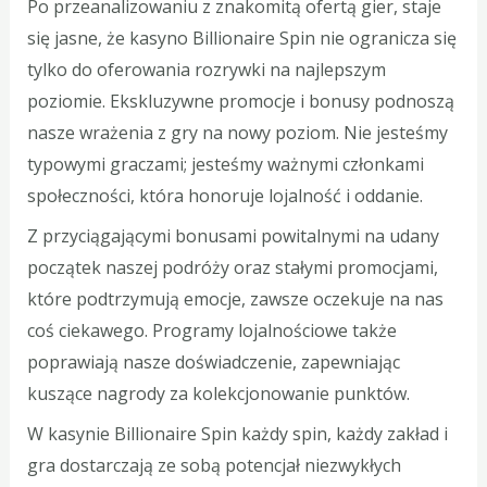
Po przeanalizowaniu z znakomitą ofertą gier, staje
się jasne, że kasyno Billionaire Spin nie ogranicza się
tylko do oferowania rozrywki na najlepszym
poziomie. Ekskluzywne promocje i bonusy podnoszą
nasze wrażenia z gry na nowy poziom. Nie jesteśmy
typowymi graczami; jesteśmy ważnymi członkami
społeczności, która honoruje lojalność i oddanie.
Z przyciągającymi bonusami powitalnymi na udany
początek naszej podróży oraz stałymi promocjami,
które podtrzymują emocje, zawsze oczekuje na nas
coś ciekawego. Programy lojalnościowe także
poprawiają nasze doświadczenie, zapewniając
kuszące nagrody za kolekcjonowanie punktów.
W kasynie Billionaire Spin każdy spin, każdy zakład i
gra dostarczają ze sobą potencjał niezwykłych