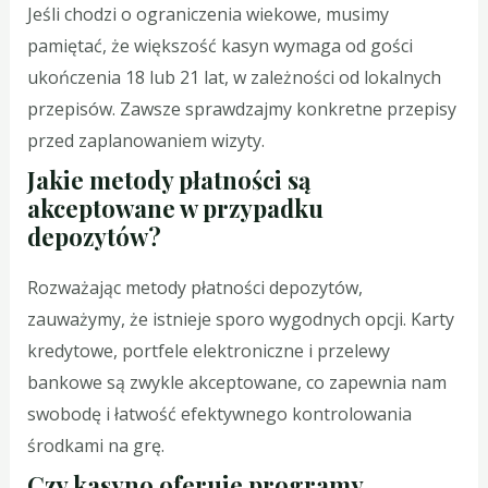
Jeśli chodzi o ograniczenia wiekowe, musimy
pamiętać, że większość kasyn wymaga od gości
ukończenia 18 lub 21 lat, w zależności od lokalnych
przepisów. Zawsze sprawdzajmy konkretne przepisy
przed zaplanowaniem wizyty.
Jakie metody płatności są
akceptowane w przypadku
depozytów?
Rozważając metody płatności depozytów,
zauważymy, że istnieje sporo wygodnych opcji. Karty
kredytowe, portfele elektroniczne i przelewy
bankowe są zwykle akceptowane, co zapewnia nam
swobodę i łatwość efektywnego kontrolowania
środkami na grę.
Czy kasyno oferuje programy