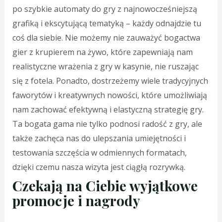
po szybkie automaty do gry z najnowocześniejszą
grafiką i ekscytującą tematyką – każdy odnajdzie tu
coś dla siebie. Nie możemy nie zauważyć bogactwa
gier z krupierem na żywo, które zapewniają nam
realistyczne wrażenia z gry w kasynie, nie ruszając
się z fotela. Ponadto, dostrzeżemy wiele tradycyjnych
faworytów i kreatywnych nowości, które umożliwiają
nam zachować efektywną i elastyczną strategię gry.
Ta bogata gama nie tylko podnosi radość z gry, ale
także zachęca nas do ulepszania umiejętności i
testowania szczęścia w odmiennych formatach,
dzięki czemu nasza wizyta jest ciągłą rozrywką.
Czekają na Ciebie wyjątkowe
promocje i nagrody