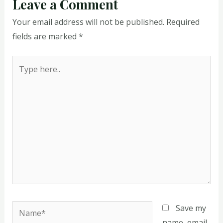
Leave a Comment
Your email address will not be published.
Required
fields are marked
*
Type
here..
Name*
Save my
name, email,