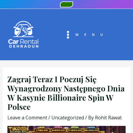
Skip
Post
to
navigation
MAIN
content
MENU
MENU
Zagraj Teraz I Poczuj Się
Wynagrodzony Następnego Dnia
W Kasynie Billionaire Spin W
Polsce
Leave a Comment
/
Uncategorized
/ By
Rohit Rawat