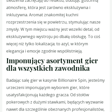
siedzenia zachęcają do relaksu, budując gościnną
atmosferę, która jest zarówno ekskluzywna i
inkluzywna. Aromat znakomitej kuchni
rozprzestrzenia się w powietrzu, stymulując nasze
zmysły. W tym miejscu ważny jest wszelki detal, od
ekskluzywnego wystroju po dbałą obsługę. To coś
więcej niż tylko lokalizacja; to azyl, w którym
elegancja i emocje zgodnie współistnieją.
Imponujący asortyment gier
dla wszystkich zawodnika
Badając salę gier w kasynie Billionaire Spin, jesteśmy
urzeczeni imponującym wyborem gier, które
usatysfakcjonują każdego gracza. Od stołów
pokerowych z dużymi stawkami, będących wyzwanie
nawet dla szczególnie obeznanych profesjonalistów,