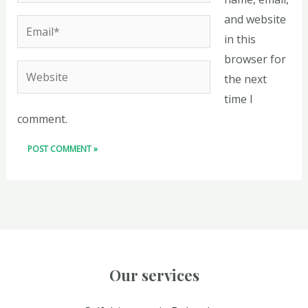
and website
Email*
in this
browser for
Website
the next
time I
comment.
Our services