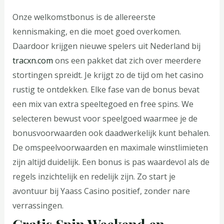
Onze welkomstbonus is de allereerste
kennismaking, en die moet goed overkomen.
Daardoor krijgen nieuwe spelers uit Nederland bij
tracxn.com
ons een pakket dat zich over meerdere
stortingen spreidt. Je krijgt zo de tijd om het casino
rustig te ontdekken. Elke fase van de bonus bevat
een mix van extra speeltegoed en free spins. We
selecteren bewust voor speelgoed waarmee je de
bonusvoorwaarden ook daadwerkelijk kunt behalen.
De omspeelvoorwaarden en maximale winstlimieten
zijn altijd duidelijk. Een bonus is pas waardevol als de
regels inzichtelijk en redelijk zijn. Zo start je
avontuur bij Yaass Casino positief, zonder nare
verrassingen.