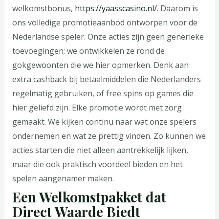
welkomstbonus,
https://yaasscasino.nl/
. Daarom is
ons volledige promotieaanbod ontworpen voor de
Nederlandse speler. Onze acties zijn geen generieke
toevoegingen; we ontwikkelen ze rond de
gokgewoonten die we hier opmerken. Denk aan
extra cashback bij betaalmiddelen die Nederlanders
regelmatig gebruiken, of free spins op games die
hier geliefd zijn. Elke promotie wordt met zorg
gemaakt. We kijken continu naar wat onze spelers
ondernemen en wat ze prettig vinden. Zo kunnen we
acties starten die niet alleen aantrekkelijk lijken,
maar die ook praktisch voordeel bieden en het
spelen aangenamer maken.
Een Welkomstpakket dat
Direct Waarde Biedt