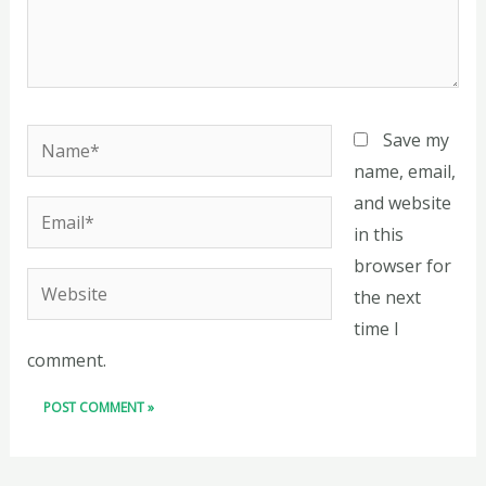
Name*
Save my
name, email,
and website
Email*
in this
browser for
Website
the next
time I
comment.