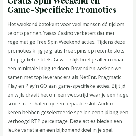
Gratis Spin Weekend en
Game-Specifieke Promoties
Het weekend betekent voor veel mensen dé tijd om
te ontspannen. Yaass Casino verbetert dat met
regelmatige Free Spin Weekend acties. Tijdens deze
promoties krijg je gratis free spins op recente slots
of op geliefde titels. Gewoonlijk hoef je alleen maar
een minimale inleg te doen. Bovendien werken we
samen met top leveranciers als NetEnt, Pragmatic
Play en Play'n GO aan game-specifieke acties. Bij tijd
en wijle draait het om een wedstrijd waar je een hoge
score moet halen op een bepaalde slot. Andere
keren hebben geselecteerde spellen een tijdlang een
verhoogd RTP percentage. Deze acties bieden een
leuke variatie en een bijkomend doel in je spel.