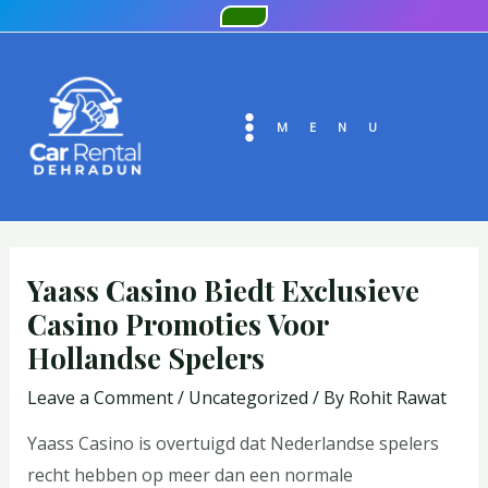
Skip
Post
to
navigation
MAIN
content
MENU
MENU
Yaass Casino Biedt Exclusieve
Casino Promoties Voor
Hollandse Spelers
Leave a Comment
/
Uncategorized
/ By
Rohit Rawat
Yaass Casino is overtuigd dat Nederlandse spelers
recht hebben op meer dan een normale