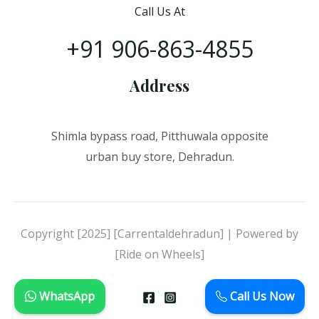
Call Us At
+91 906-863-4855
Address
Shimla bypass road, Pitthuwala opposite
urban buy store, Dehradun.
Copyright [2025] [Carrentaldehradun] | Powered by
[Ride on Wheels]
WhatsApp
Call Us Now