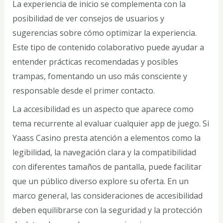
La experiencia de inicio se complementa con la
posibilidad de ver consejos de usuarios y
sugerencias sobre cómo optimizar la experiencia.
Este tipo de contenido colaborativo puede ayudar a
entender prácticas recomendadas y posibles
trampas, fomentando un uso más consciente y
responsable desde el primer contacto.
La accesibilidad es un aspecto que aparece como
tema recurrente al evaluar cualquier app de juego. Si
Yaass Casino presta atención a elementos como la
legibilidad, la navegación clara y la compatibilidad
con diferentes tamaños de pantalla, puede facilitar
que un público diverso explore su oferta. En un
marco general, las consideraciones de accesibilidad
deben equilibrarse con la seguridad y la protección