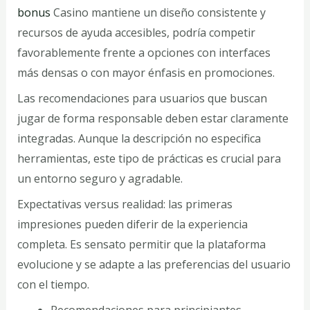
bonus
Casino mantiene un diseño consistente y
recursos de ayuda accesibles, podría competir
favorablemente frente a opciones con interfaces
más densas o con mayor énfasis en promociones.
Las recomendaciones para usuarios que buscan
jugar de forma responsable deben estar claramente
integradas. Aunque la descripción no especifica
herramientas, este tipo de prácticas es crucial para
un entorno seguro y agradable.
Expectativas versus realidad: las primeras
impresiones pueden diferir de la experiencia
completa. Es sensato permitir que la plataforma
evolucione y se adapte a las preferencias del usuario
con el tiempo.