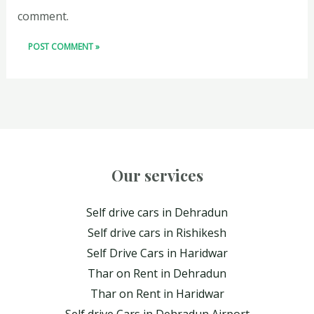
comment.
Our services
Self drive cars in Dehradun
Self drive cars in Rishikesh
Self Drive Cars in Haridwar
Thar on Rent in Dehradun
Thar on Rent in Haridwar