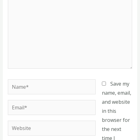
here..
Name*
Save my
name, email,
and website
Email*
in this
browser for
Website
the next
time I