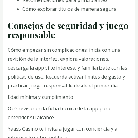
Recomendaciones para principiantes
Cómo explorar títulos de manera segura
Consejos de seguridad y juego
responsable
Cómo empezar sin complicaciones: inicia con una
revisión de la interfaz, explora valoraciones,
descarga la app si te interesa, y familiarízate con las
políticas de uso. Recuerda activar límites de gasto y
practicar juego responsable desde el primer día.
Edad mínima y cumplimiento
Qué revisar en la ficha técnica de la app para
entender su alcance
Yaass Casino te invita a jugar con conciencia y a
informarte sobre políticas.