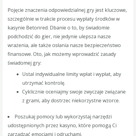
Pojęcie znaczenia odpowiedzialnej gry jest kluczowe,
szczególnie w trakcie procesu wypłaty środków w
kasynie Betonred. Dbanie o to, by świadomie
podchodzić do gier, nie jedynie ulepsza nasze
wrażenia, ale także osłania nasze bezpieczeństwo
finansowe. Oto, jak możemy wprowadzić zasady
świadomej gry:
Ustal indywidualne limity wpłat i wypłat, aby
utrzymać kontrolę.
Cyklicznie oceniajmy swoje zwyczaje związane
z grami, aby dostrzec niekorzystne wzorce.
Poszukaj pomocy lub wykorzystaj narzędzi
udostępnionych przez kasyno, które pomogą Ci
zarządzać emocjami i odruchami.