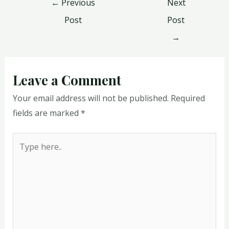
←
Previous
Next
Post
Post
→
Leave a Comment
Your email address will not be published.
Required
fields are marked
*
Type
here..