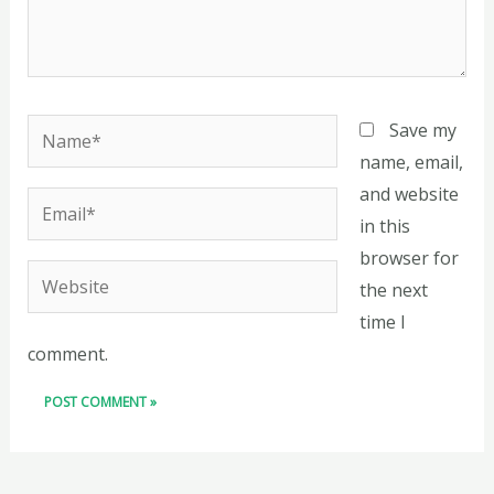
Name*
Save my
name, email,
and website
Email*
in this
browser for
Website
the next
time I
comment.