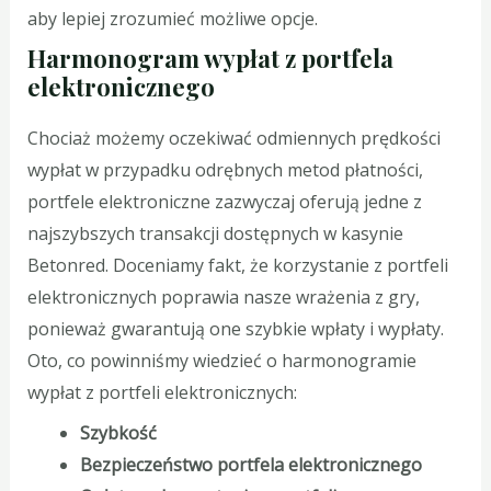
aby lepiej zrozumieć możliwe opcje.
Harmonogram wypłat z portfela
elektronicznego
Chociaż możemy oczekiwać odmiennych prędkości
wypłat w przypadku odrębnych metod płatności,
portfele elektroniczne zazwyczaj oferują jedne z
najszybszych transakcji dostępnych w kasynie
Betonred. Doceniamy fakt, że korzystanie z portfeli
elektronicznych poprawia nasze wrażenia z gry,
ponieważ gwarantują one szybkie wpłaty i wypłaty.
Oto, co powinniśmy wiedzieć o harmonogramie
wypłat z portfeli elektronicznych:
Szybkość
Bezpieczeństwo portfela elektronicznego