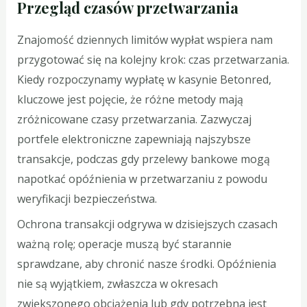
Przegląd czasów przetwarzania
Znajomość dziennych limitów wypłat wspiera nam
przygotować się na kolejny krok: czas przetwarzania.
Kiedy rozpoczynamy wypłatę w kasynie Betonred,
kluczowe jest pojęcie, że różne metody mają
zróżnicowane czasy przetwarzania. Zazwyczaj
portfele elektroniczne zapewniają najszybsze
transakcje, podczas gdy przelewy bankowe mogą
napotkać opóźnienia w przetwarzaniu z powodu
weryfikacji bezpieczeństwa.
Ochrona transakcji odgrywa w dzisiejszych czasach
ważną rolę; operacje muszą być starannie
sprawdzane, aby chronić nasze środki. Opóźnienia
nie są wyjątkiem, zwłaszcza w okresach
zwiększonego obciążenia lub gdy potrzebna jest