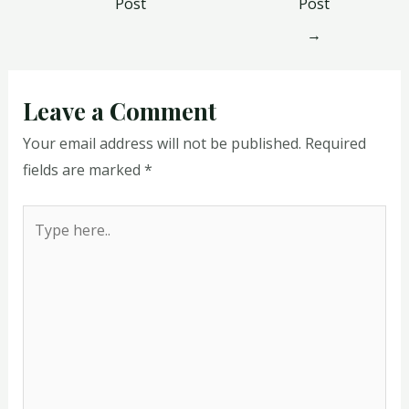
Post
Post
→
Leave a Comment
Your email address will not be published.
Required
fields are marked
*
Type
here..