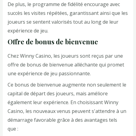
De plus, le programme de fidélité encourage avec
succès les visites répétées, garantissant ainsi que les
joueurs se sentent valorisés tout au long de leur
expérience de jeu.
Offre de bonus de bienvenue
Chez Winny Casino, les joueurs sont reçus par une
offre de bonus de bienvenue alléchante qui promet
une expérience de jeu passionnante.
Ce bonus de bienvenue augmente non seulement le
capital de départ des joueurs, mais améliore
également leur expérience. En choisissant Winny
Casino, les nouveaux venus peuvent s'attendre à un
démarrage favorable grâce à des avantages tels
que :