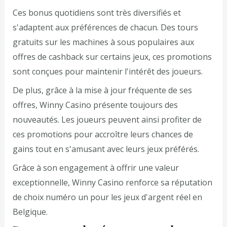
Ces bonus quotidiens sont très diversifiés et
s'adaptent aux préférences de chacun. Des tours
gratuits sur les machines à sous populaires aux
offres de cashback sur certains jeux, ces promotions
sont conçues pour maintenir l'intérêt des joueurs.
De plus, grâce à la mise à jour fréquente de ses
offres, Winny Casino présente toujours des
nouveautés. Les joueurs peuvent ainsi profiter de
ces promotions pour accroître leurs chances de
gains tout en s'amusant avec leurs jeux préférés.
Grâce à son engagement à offrir une valeur
exceptionnelle, Winny Casino renforce sa réputation
de choix numéro un pour les jeux d'argent réel en
Belgique.