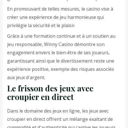
En promouvant de telles mesures, le casino vise à
créer une expérience de jeu harmonieuse qui
privilégie la sécurité et le plaisir.
Grâce à une formation continue et à un soutien au
jeu responsable, Winny Casino démontre son
engagement envers le bien-être de ses joueurs,
garantissant ainsi que le divertissement reste une
expérience positive, exempte des risques associés
aux jeux d'argent.
Le frisson des jeux avec
croupier en direct
Dans le domaine des jeux en ligne, les jeux avec
croupier en direct offrent un mélange exaltant de
commodité et d'authenticité qui captive les joueurs.