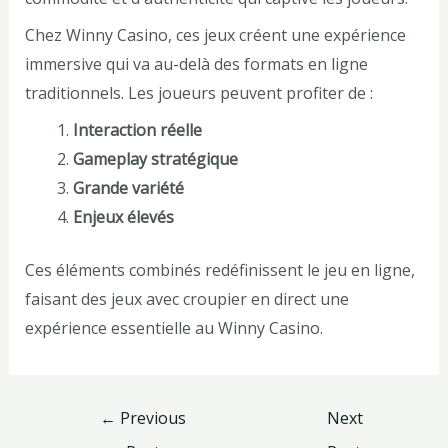
Chez Winny Casino, ces jeux créent une expérience
immersive qui va au-delà des formats en ligne
traditionnels. Les joueurs peuvent profiter de :
Interaction réelle
Gameplay stratégique
Grande variété
Enjeux élevés
Ces éléments combinés redéfinissent le jeu en ligne,
faisant des jeux avec croupier en direct une
expérience essentielle au Winny Casino.
←
Previous
Next