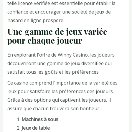
telle licence vérifiée est essentielle pour établir la
confiance et encourager une société de jeux de
hasard en ligne prospère.
Une gamme de jeux variée
pour chaque joueur
En explorant l'offre de Winny Casino, les joueurs
découvriront une gamme de jeux diversifiée qui
satisfait tous les goûts et les préférences.
Ce casino comprend l'importance de la variété des
jeux pour satisfaire les préférences des joueurs.
Grâce à des options qui captivent les joueurs, il
assure que chacun trouvera son bonheur.
Machines à sous
Jeux de table