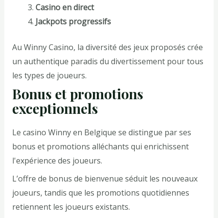
Casino en direct
Jackpots progressifs
Au Winny Casino, la diversité des jeux proposés crée
un authentique paradis du divertissement pour tous
les types de joueurs.
Bonus et promotions
exceptionnels
Le casino Winny en Belgique se distingue par ses
bonus et promotions alléchants qui enrichissent
l'expérience des joueurs.
L’offre de bonus de bienvenue séduit les nouveaux
joueurs, tandis que les promotions quotidiennes
retiennent les joueurs existants.