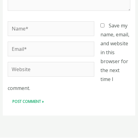
Name*
Save my
name, email,
and website
Email*
in this
browser for
Website
the next
time I
comment.