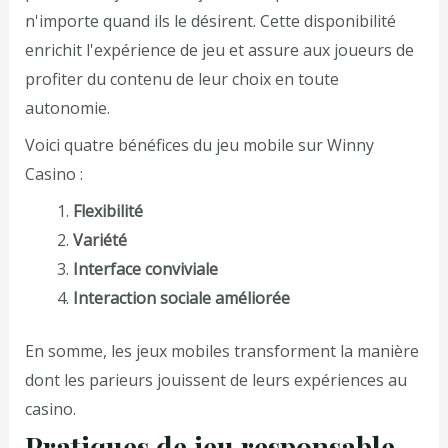
n'importe quand ils le désirent. Cette disponibilité
enrichit l'expérience de jeu et assure aux joueurs de
profiter du contenu de leur choix en toute
autonomie.
Voici quatre bénéfices du jeu mobile sur Winny
Casino :
Flexibilité
Variété
Interface conviviale
Interaction sociale améliorée
En somme, les jeux mobiles transforment la manière
dont les parieurs jouissent de leurs expériences au
casino.
Pratiques de jeu responsable