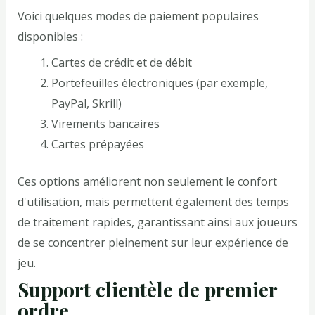
Voici quelques modes de paiement populaires
disponibles :
Cartes de crédit et de débit
Portefeuilles électroniques (par exemple,
PayPal, Skrill)
Virements bancaires
Cartes prépayées
Ces options améliorent non seulement le confort
d'utilisation, mais permettent également des temps
de traitement rapides, garantissant ainsi aux joueurs
de se concentrer pleinement sur leur expérience de
jeu.
Support clientèle de premier
ordre