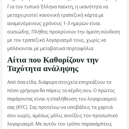
Για τον τυπικό Έλληνα παίκτη, η ικανότητα να
μεταχειριστεί κανονική τραπεζική κάρτα με
αναμενόμενους χρόνους 1-3 ημερών είναι
ουσιώδης. Πλήθος προκρίνουν την άμεση σύνδεση
με τον τραπεζικό λογαριασμό τους, χωρίς να
μπλέκονται με μεταβατικά πορτοφόλια.
Αίτια που Καθορίζουν την
Ταχύτητα ανάληψης
Από όσα είδα, διάφορα στοιχεία επηρεάζουν το
πόσο γρήγορα θα πάρεις τα κέρδη σου. Ο πρώτος
παράγοντας είναι η επαλήθευση του λογαριασμού
σας (KYC). Σας προτείνω να υποβάλεις τα χαρτιά
σου νωρίς, αμέσως μόλις ανοίξεις τον προσωπικό
λογαριασμό. Με αυτόν τον τρόπο παρακάμπτεις