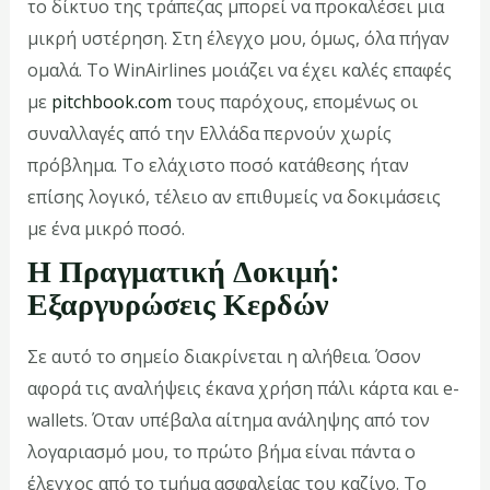
το δίκτυο της τράπεζας μπορεί να προκαλέσει μια
μικρή υστέρηση. Στη έλεγχο μου, όμως, όλα πήγαν
ομαλά. Το WinAirlines μοιάζει να έχει καλές επαφές
με
pitchbook.com
τους παρόχους, επομένως οι
συναλλαγές από την Ελλάδα περνούν χωρίς
πρόβλημα. Το ελάχιστο ποσό κατάθεσης ήταν
επίσης λογικό, τέλειο αν επιθυμείς να δοκιμάσεις
με ένα μικρό ποσό.
Η Πραγματική Δοκιμή:
Εξαργυρώσεις Κερδών
Σε αυτό το σημείο διακρίνεται η αλήθεια. Όσον
αφορά τις αναλήψεις έκανα χρήση πάλι κάρτα και e-
wallets. Όταν υπέβαλα αίτημα ανάληψης από τον
λογαριασμό μου, το πρώτο βήμα είναι πάντα ο
έλεγχος από το τμήμα ασφαλείας του καζίνο. Το