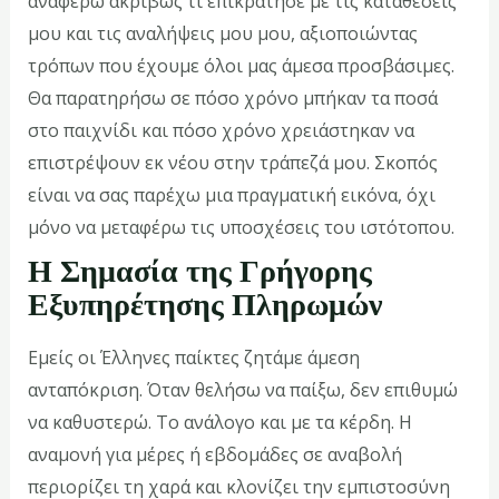
αναφέρω ακριβώς τι επικράτησε με τις καταθέσεις
μου και τις αναλήψεις μου μου, αξιοποιώντας
τρόπων που έχουμε όλοι μας άμεσα προσβάσιμες.
Θα παρατηρήσω σε πόσο χρόνο μπήκαν τα ποσά
στο παιχνίδι και πόσο χρόνο χρειάστηκαν να
επιστρέψουν εκ νέου στην τράπεζά μου. Σκοπός
είναι να σας παρέχω μια πραγματική εικόνα, όχι
μόνο να μεταφέρω τις υποσχέσεις του ιστότοπου.
Η Σημασία της Γρήγορης
Εξυπηρέτησης Πληρωμών
Εμείς οι Έλληνες παίκτες ζητάμε άμεση
ανταπόκριση. Όταν θελήσω να παίξω, δεν επιθυμώ
να καθυστερώ. Το ανάλογο και με τα κέρδη. Η
αναμονή για μέρες ή εβδομάδες σε αναβολή
περιορίζει τη χαρά και κλονίζει την εμπιστοσύνη