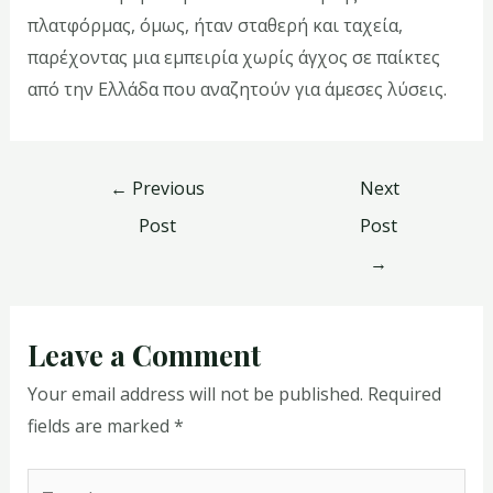
πλατφόρμας, όμως, ήταν σταθερή και ταχεία,
παρέχοντας μια εμπειρία χωρίς άγχος σε παίκτες
από την Ελλάδα που αναζητούν για άμεσες λύσεις.
←
Previous
Next
Post
Post
→
Leave a Comment
Your email address will not be published.
Required
fields are marked
*
Type