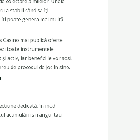
e colectare a milelor. Unele
 a stabili când să îți
ie îți poate genera mai multă
es Casino mai publică oferte
tezi toate instrumentele
i activ, iar beneficiile vor sosi.
ereu de procesul de joc în sine.
o
secțiune dedicată, în mod
cul acumulării și rangul tău