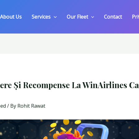
About Us
Services
Our Fleet
Contact
Pri
re Și Recompense La WinAirlines Ca
zed
/ By
Rohit Rawat