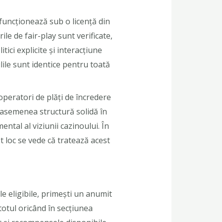
funcționează sub o licență din
e de fair-play sunt verificate,
tici explicite și interacțiune
ulile sunt identice pentru toată
operatori de plăți de încredere
o asemenea structură solidă în
ntal al viziunii cazinoului. În
 loc se vede că tratează acest
e eligibile, primești un anumit
otul oricând în secțiunea