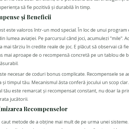
eriența să fie pozitivă și durabilă în timp.
pense și Beneficii
est este valoros într-un mod special. În loc de unui program 
n lumea aviației. Pe parcursul când joci, acumulezi "mile". A
a mai târziu în credite reale de joc. E plăcut să observai că fi
 pas mai aproape de o recompensă concretă pe un tablou de b
ăsurabil.
 este necesar de coduri bonus complicate. Recompensele se ad
a și timpul tău. Mecanismul ăsta conferă jocului un scop clar.
tul tău este remarcat și recompensat constant, nu doar la pr
ata jucătorii.
ximizarea Recompenselor
 caut metode de a obține mai mult de pe urma unei sisteme. 