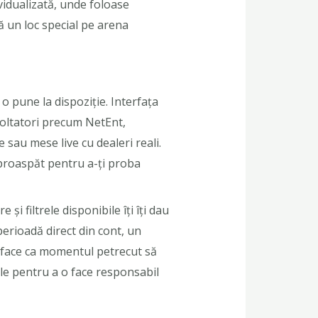
vidualizată, unde foloase
ă un loc special pe arena
o pune la dispoziție. Interfața
zvoltatori precum NetEnt,
e sau mese live cu dealeri reali.
 proaspăt pentru a-ți proba
și filtrele disponibile îți îți dau
perioadă direct din cont, un
r face ca momentul petrecut să
mple pentru a o face responsabil