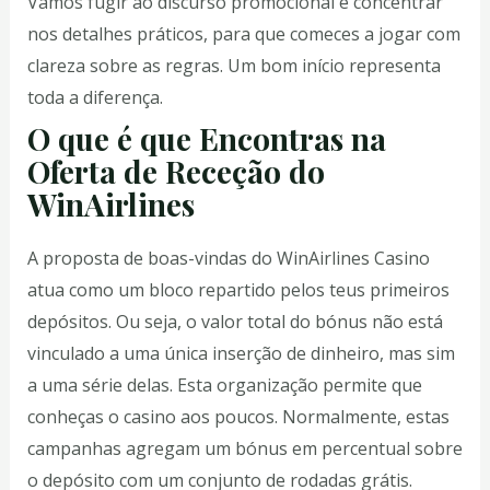
Vamos fugir ao discurso promocional e concentrar
nos detalhes práticos, para que comeces a jogar com
clareza sobre as regras. Um bom início representa
toda a diferença.
O que é que Encontras na
Oferta de Receção do
WinAirlines
A proposta de boas-vindas do WinAirlines Casino
atua como um bloco repartido pelos teus primeiros
depósitos. Ou seja, o valor total do bónus não está
vinculado a uma única inserção de dinheiro, mas sim
a uma série delas. Esta organização permite que
conheças o casino aos poucos. Normalmente, estas
campanhas agregam um bónus em percentual sobre
o depósito com um conjunto de rodadas grátis.