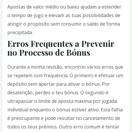
Apostas de valor médio ou baixo ajudam a estender
o tempo de jogo e elevam as tuas possibilidades de
atingir o propósito sem consumir o saldo de forma
precipitada.
Erros Frequentes a Prevenir
no Processo de Bónus
Durante a minha revisão, encontrei vários erros que
se repetem com frequência. O primeiro é efetuar um
depósito sem apertar para ativar o bónus. Por
desatenção, perdes o teu bónus. O segundo é
ultrapassar o limite de aposta máxima por jogada
individual enquanto o bónus estiver ativo. Esta falha
é preocupante e pode resultar no cancelamento de
todos os teus prémios. Outro erro comum é tentar