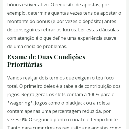
bónus estiver ativo. O requisito de apostas, por
exemplo, determina quantas vezes tens de apostar o
montante do bónus (e por vezes o depósito) antes
de conseguires retirar os lucros. Ler estas cláusulas
com atenção é o que define uma experiência suave
de uma cheia de problemas.
Exame de Duas Condições
Prioritárias
Vamos realçar dois termos que exigem o teu foco
total. O primeiro deles é a tabela de contribuição dos
jogos. Regra geral, os slots contam a 100% para o
*wagering*. Jogos como o blackjack ou a roleta
contam apenas uma percentagem reduzida, por
vezes 0%. O segundo ponto crucial é o tempo limite.
Tanto para cumprires os requisitos de apostas como