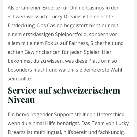
Als erfahrener Experte für Online-Casinos in der
Schweiz weiss ich: Lucky Dreams ist eine echte
Entdeckung. Das Casino begeistert nicht nur mit
einem erstklassigen Spielportfolio, sondern vor
allem mit einem Fokus auf Fairness, Sicherheit und
echten Gewinnchancen für jeden Spieler. Hier
bekommst du zu wissen, was diese Plattform so
besonders macht und warum sie deine erste Wahl
sein sollte.
Service auf schweizerischem
Niveau
Ein hervorragender Support stellt den Unterschied,
wenn du einmal Hilfe benötigst. Das Team von Lucky
Dreams ist multilingual, hilfsbereit und fachkundig.