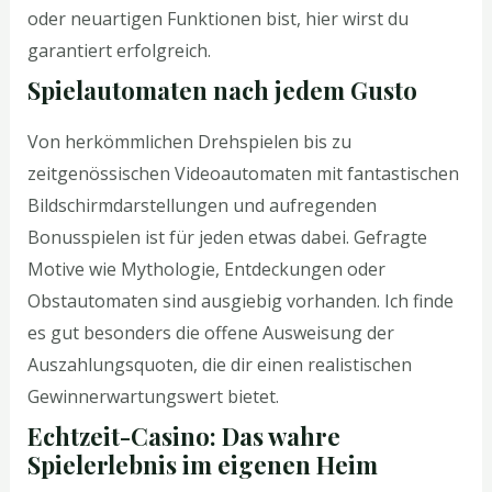
oder neuartigen Funktionen bist, hier wirst du
garantiert erfolgreich.
Spielautomaten nach jedem Gusto
Von herkömmlichen Drehspielen bis zu
zeitgenössischen Videoautomaten mit fantastischen
Bildschirmdarstellungen und aufregenden
Bonusspielen ist für jeden etwas dabei. Gefragte
Motive wie Mythologie, Entdeckungen oder
Obstautomaten sind ausgiebig vorhanden. Ich finde
es gut besonders die offene Ausweisung der
Auszahlungsquoten, die dir einen realistischen
Gewinnerwartungswert bietet.
Echtzeit-Casino: Das wahre
Spielerlebnis im eigenen Heim