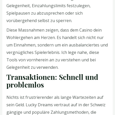
Gelegenheit, Einzahlungslimits festzulegen,
Spielpausen zu abzusprechen oder sich
vorübergehend selbst zu sperren.
Diese Massnahmen zeigen, dass dem Casino dein
Wohlergehen am Herzen. Es handelt sich nicht nur
um Einnahmen, sondern um ein ausbalanciertes und
vergnügliches Spielerlebnis. Ich lege nahe, diese
Tools von vornherein an zu verstehen und bei
Gelegenheit zu verwenden.
Transaktionen: Schnell und
problemlos
Nichts ist frustrierender als lange Wartezeiten auf
sein Geld. Lucky Dreams vertraut auf in der Schweiz
gängige und populäre Zahlungsmethoden, die