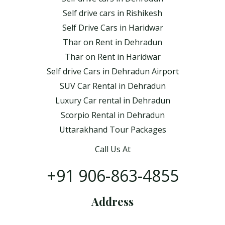
Self drive cars in Rishikesh
Self Drive Cars in Haridwar
Thar on Rent in Dehradun
Thar on Rent in Haridwar
Self drive Cars in Dehradun Airport
SUV Car Rental in Dehradun
Luxury Car rental in Dehradun
Scorpio Rental in Dehradun
Uttarakhand Tour Packages
Call Us At
+91 906-863-4855
Address