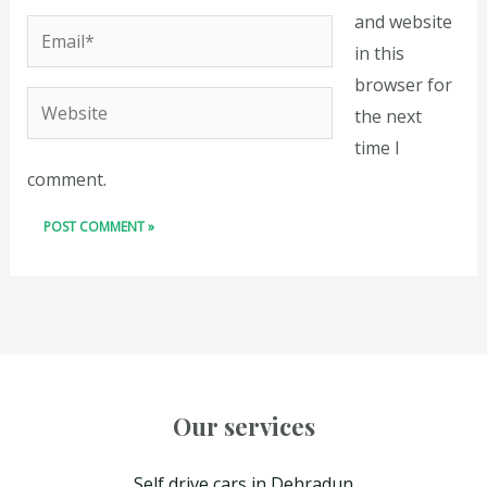
and website
Email*
in this
browser for
Website
the next
time I
comment.
Our services
Self drive cars in Dehradun