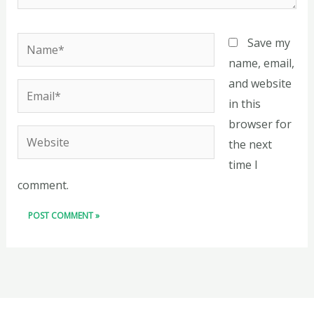
Name*
Save my
name, email,
and website
Email*
in this
browser for
Website
the next
time I
comment.