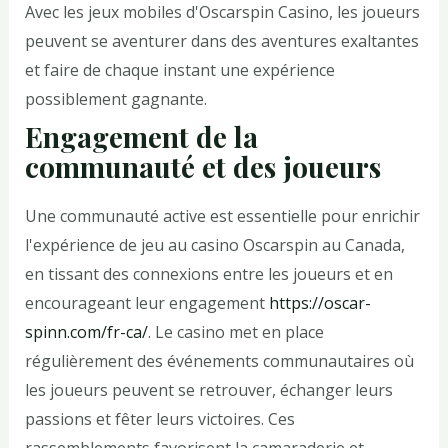
Avec les jeux mobiles d'Oscarspin Casino, les joueurs
peuvent se aventurer dans des aventures exaltantes
et faire de chaque instant une expérience
possiblement gagnante.
Engagement de la
communauté et des joueurs
Une communauté active est essentielle pour enrichir
l'expérience de jeu au casino Oscarspin au Canada,
en tissant des connexions entre les joueurs et en
encourageant leur engagement
https://oscar-
spinn.com/fr-ca/
. Le casino met en place
régulièrement des événements communautaires où
les joueurs peuvent se retrouver, échanger leurs
passions et fêter leurs victoires. Ces