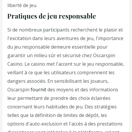
liberté de jeu.
Pratiques de jeu responsable
Si de nombreux participants recherchent le plaisir et
l'excitation dans leurs aventures de jeu, l'importance
du jeu responsable demeure essentielle pour
garantir un milieu sûr et sécurisé chez Oscarspin
Casino. Le casino met l'accent sur le jeu responsable,
veillant à ce que les utilisateurs comprennent les
dangers associés. En sensibilisant les joueurs,
Oscarspin
fournit
des moyens et des informations
leur permettant de prendre des choix éclairées
concernant leurs habitudes de jeu. Des stratégies
telles que la définition de limites de dépôt, les
options d'auto-exclusion et l'accès à des prestations