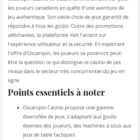
les joueurs canadiens en quête d'une aventure de
jeu authentique. Son vaste choix de jeux garantit de
répondre à tous les goûts. Outre des promotions
alléchantes, la plateforme met l'accent sur
l'expérience utilisateur et la sécurité. En explorant
l'offre d'Oscarspin, les joueurs se poseront peut-
être la question ce qui distingue ce casino de ses
rivaux dans le secteur très concurrentiel du jeu en
ligne.
Points essentiels à noter
Oscarspin Casino propose une gamme
diversifiée de jeux, s'adaptant aux goûts
diverses des joueurs, des machines à sous aux
jeux de table tactiques.