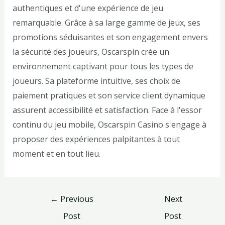
authentiques et d'une expérience de jeu
remarquable. Grâce à sa large gamme de jeux, ses
promotions séduisantes et son engagement envers
la sécurité des joueurs, Oscarspin crée un
environnement captivant pour tous les types de
joueurs. Sa plateforme intuitive, ses choix de
paiement pratiques et son service client dynamique
assurent accessibilité et satisfaction. Face à l'essor
continu du jeu mobile, Oscarspin Casino s'engage à
proposer des expériences palpitantes à tout
moment et en tout lieu.
←
Previous
Next
Post
Post