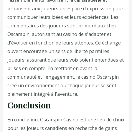
rassemblements favorisent la camaraderie et
proposent aux joueurs un espace d'expression pour
communiquer leurs idées et leurs expériences. Les
commentaires des joueurs sont primordiaux chez
Oscarspin, autorisant au casino de s'adapter et
d'évoluer en fonction de leurs attentes. Ce échange
ouvert encourage un sens de liberté parmi les
joueurs, assurant que leurs voix soient entendues et
prises en compte. En mettant en avant la
communauté et l'engagement, le casino Oscarspin
crée un environnement où chaque joueur se sent
pleinement intégré à l'aventure.
Conclusion
En conclusion, Oscarspin Casino est une lieu de choix
pour les joueurs canadiens en recherche de gains