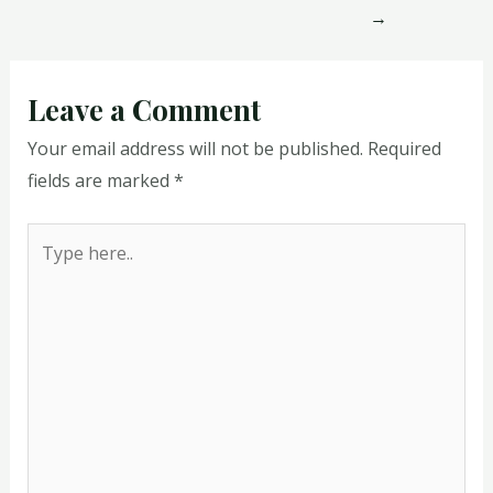
→
Leave a Comment
Your email address will not be published.
Required
fields are marked
*
Type
here..