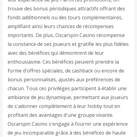
trouve des bonus périodiques attractifs offrant des
fonds additionnels ou des tours complémentaires,
amplifiant ainsi leurs chances de récompenses
importants. De plus, Oscarspin Casino récompense
la constance de ses joueurs et gratifie les plus fidèles
avec des bénéfices qui démontrent de leur
enthousiasme. Ces bénéfices peuvent prendre la
forme d'offres spéciales, de cashback ou encore de
bonus personnalisés, ajustés aux préférences de
chacun. Tous ces privilèges participent à établir une
ambiance de jeu dynamique, permettant aux joueurs
de s'adonner complètement à leur hobby tout en
profitant des avantages d'une groupe vivante.
Oscarspin Casino s'engage à fournir une expérience
de jeu incomparable grâce à des bénéfices de haute