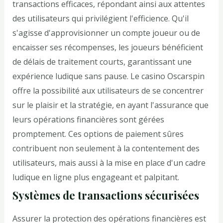
transactions efficaces, répondant ainsi aux attentes
des utilisateurs qui privilégient l'efficience. Qu'il
s'agisse d'approvisionner un compte joueur ou de
encaisser ses récompenses, les joueurs bénéficient
de délais de traitement courts, garantissant une
expérience ludique sans pause. Le casino Oscarspin
offre la possibilité aux utilisateurs de se concentrer
sur le plaisir et la stratégie, en ayant l'assurance que
leurs opérations financières sont gérées
promptement. Ces options de paiement sûres
contribuent non seulement à la contentement des
utilisateurs, mais aussi à la mise en place d'un cadre
ludique en ligne plus engageant et palpitant.
Systèmes de transactions sécurisées
Assurer la protection des opérations financières est