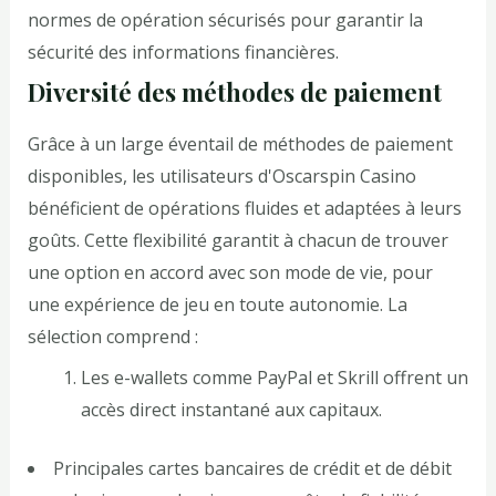
normes de opération sécurisés pour garantir la
sécurité des informations financières.
Diversité des méthodes de paiement
Grâce à un large éventail de méthodes de paiement
disponibles, les utilisateurs d'Oscarspin Casino
bénéficient de opérations fluides et adaptées à leurs
goûts. Cette flexibilité garantit à chacun de trouver
une option en accord avec son mode de vie, pour
une expérience de jeu en toute autonomie. La
sélection comprend :
Les e-wallets comme PayPal et Skrill offrent un
accès direct instantané aux capitaux.
Principales cartes bancaires de crédit et de débit