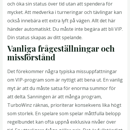
och öka sin status över tid utan att spendera för
mycket. Att medverka i turneringar och tävlingar kan
också innebära ett extra lyft på vägen. Allt det här
händer automatiskt. Du måste inte begära att bli VIP.
Din status skapas av ditt spelande.
Vanliga frågeställningar och
missförstånd
Det förekommer några typiska missuppfattningar
om VIP-program som är nyttigt att bena ut. En vanlig
myt är att du måste satsa för enorma summor för
att delta. Sanningen är att många program,
TurboWinz räknas, prioriterar konsekvens lika högt
som storlek. En spelare som spelar måttfulla belopp
regelbundet kan ofta uppnå exklusiva nivåer över