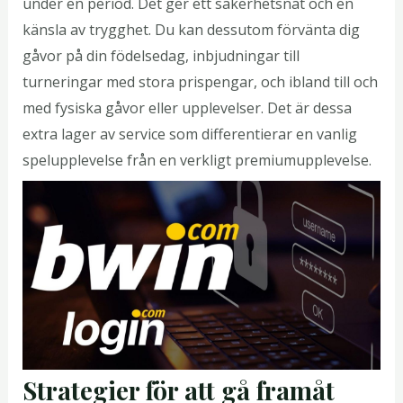
under en period. Det ger ett säkerhetsnät och en
känsla av trygghet. Du kan dessutom förvänta dig
gåvor på din födelsedag, inbjudningar till
turneringar med stora prispengar, och ibland till och
med fysiska gåvor eller upplevelser. Det är dessa
extra lager av service som differentierar en vanlig
spelupplevelse från en verkligt premiumupplevelse.
Strategier för att gå framåt