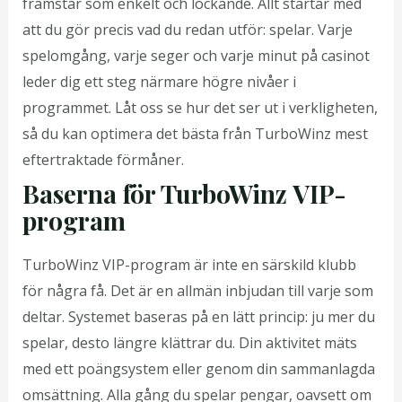
framstår som enkelt och lockande. Allt startar med
att du gör precis vad du redan utför: spelar. Varje
spelomgång, varje seger och varje minut på casinot
leder dig ett steg närmare högre nivåer i
programmet. Låt oss se hur det ser ut i verkligheten,
så du kan optimera det bästa från TurboWinz mest
eftertraktade förmåner.
Baserna för TurboWinz VIP-
program
TurboWinz VIP-program är inte en särskild klubb
för några få. Det är en allmän inbjudan till varje som
deltar. Systemet baseras på en lätt princip: ju mer du
spelar, desto längre klättrar du. Din aktivitet mäts
med ett poängsystem eller genom din sammanlagda
omsättning. Alla gång du spelar pengar, oavsett om