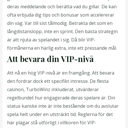
deras meddelande och berätta vad du gillar. De kan
ofta erbjuda dig tips och bonusar som accelererar
din väg. Var till sist tålmodig. Betrakta det som en
långdistanslopp, inte en sprint. Den bästa strategin
är att njuta av spelandet i sig. Då blir VIP-
förmånerna en härlig extra, inte ett pressande mål.
Att bevara din VIP-nivå
Att nå en hög VIP-nivå är en framgång. Att bevara
den fordrar dock ett specifikt intresse. De flesta
casinon, TurboWinz inkluderat, utvärderar
regelbundet hur engagerade deras spelare är. Din
status kanske inte är inte bestående om du avslutar
spela helt under en utsträckt tid. Reglerna för det
här plägar stå utförligt i villkoren för VIP-