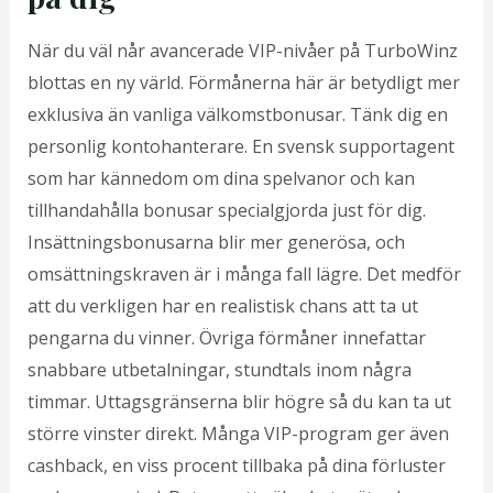
När du väl når avancerade VIP-nivåer på TurboWinz
blottas en ny värld. Förmånerna här är betydligt mer
exklusiva än vanliga välkomstbonusar. Tänk dig en
personlig kontohanterare. En svensk supportagent
som har kännedom om dina spelvanor och kan
tillhandahålla bonusar specialgjorda just för dig.
Insättningsbonusarna blir mer generösa, och
omsättningskraven är i många fall lägre. Det medför
att du verkligen har en realistisk chans att ta ut
pengarna du vinner. Övriga förmåner innefattar
snabbare utbetalningar, stundtals inom några
timmar. Uttagsgränserna blir högre så du kan ta ut
större vinster direkt. Många VIP-program ger även
cashback, en viss procent tillbaka på dina förluster