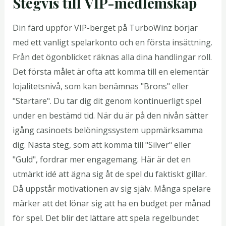
Stegvis till VIP-medlemskap
Din färd uppför VIP-berget på TurboWinz börjar
med ett vanligt spelarkonto och en första insättning.
Från det ögonblicket räknas alla dina handlingar roll.
Det första målet är ofta att komma till en elementär
lojalitetsnivå, som kan benämnas "Brons" eller
"Startare". Du tar dig dit genom kontinuerligt spel
under en bestämd tid. När du är på den nivån sätter
igång casinoets belöningssystem uppmärksamma
dig. Nästa steg, som att komma till "Silver" eller
"Guld", fordrar mer engagemang. Här är det en
utmärkt idé att ägna sig åt de spel du faktiskt gillar.
Då uppstår motivationen av sig själv. Många spelare
märker att det lönar sig att ha en budget per månad
för spel. Det blir det lättare att spela regelbundet