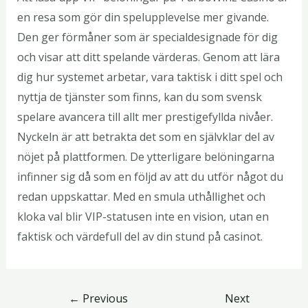
en resa som gör din spelupplevelse mer givande.
Den ger förmåner som är specialdesignade för dig
och visar att ditt spelande värderas. Genom att lära
dig hur systemet arbetar, vara taktisk i ditt spel och
nyttja de tjänster som finns, kan du som svensk
spelare avancera till allt mer prestigefyllda nivåer.
Nyckeln är att betrakta det som en självklar del av
nöjet på plattformen. De ytterligare belöningarna
infinner sig då som en följd av att du utför något du
redan uppskattar. Med en smula uthållighet och
kloka val blir VIP-statusen inte en vision, utan en
faktisk och värdefull del av din stund på casinot.
←
Previous
Next