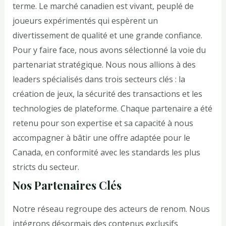
terme. Le marché canadien est vivant, peuplé de
joueurs expérimentés qui espèrent un
divertissement de qualité et une grande confiance.
Pour y faire face, nous avons sélectionné la voie du
partenariat stratégique. Nous nous allions à des
leaders spécialisés dans trois secteurs clés : la
création de jeux, la sécurité des transactions et les
technologies de plateforme. Chaque partenaire a été
retenu pour son expertise et sa capacité à nous
accompagner à bâtir une offre adaptée pour le
Canada, en conformité avec les standards les plus
stricts du secteur.
Nos Partenaires Clés
Notre réseau regroupe des acteurs de renom. Nous
intégrons désormais des contenus exclusifs