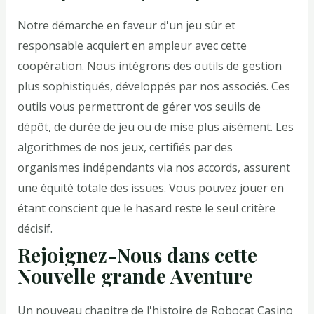
Notre démarche en faveur d'un jeu sûr et
responsable acquiert en ampleur avec cette
coopération. Nous intégrons des outils de gestion
plus sophistiqués, développés par nos associés. Ces
outils vous permettront de gérer vos seuils de
dépôt, de durée de jeu ou de mise plus aisément. Les
algorithmes de nos jeux, certifiés par des
organismes indépendants via nos accords, assurent
une équité totale des issues. Vous pouvez jouer en
étant conscient que le hasard reste le seul critère
décisif.
Rejoignez-Nous dans cette
Nouvelle grande Aventure
Un nouveau chapitre de l'histoire de Robocat Casino