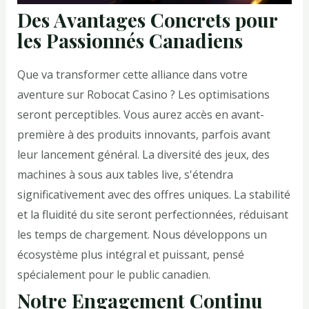
Des Avantages Concrets pour
les Passionnés Canadiens
Que va transformer cette alliance dans votre
aventure sur Robocat Casino ? Les optimisations
seront perceptibles. Vous aurez accès en avant-
première à des produits innovants, parfois avant
leur lancement général. La diversité des jeux, des
machines à sous aux tables live, s'étendra
significativement avec des offres uniques. La stabilité
et la fluidité du site seront perfectionnées, réduisant
les temps de chargement. Nous développons un
écosystème plus intégral et puissant, pensé
spécialement pour le public canadien.
Notre Engagement Continu