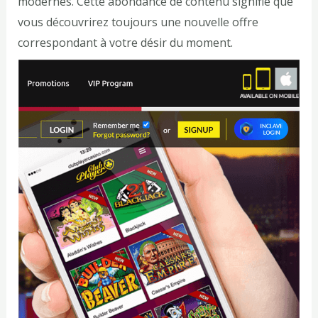
modernes. Cette abondance de contenu signifie que
vous découvrirez toujours une nouvelle offre
correspondant à votre désir du moment.