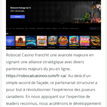
Robocat Casino franchit une avancée majeure en
signant une alliance stratégique avec divers
partenaires majeurs du jeu en ligne,
https://robocatcasinoo.com/fr-ca/
. Au-delà d'un
simple accord de façade, ce partenariat structurel a
pour but à révolutionner l'expérience des joueurs
canadiens. En nous appuyant sur l'expertise de
leaders reconnus, nous accélérons le développement