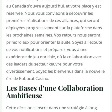
au Canada s'ouvre aujourd'hui, et votre place y est
réservée. Nous vous conviaons à découvrir les
premières réalisations de ces alliances, qui seront
déployées progressivement sur la plateforme dans
les prochaines semaines. Vos retours nous seront
primordiaux pour orienter la suite. Soyez à l'écoute
de vos notifications et préparez-vous à une
expérience de jeu enrichie, où la collaboration avec
des leaders du secteur œuvre pour votre
divertissement. Soyez les bienvenus dans la nouvelle
ère de Robocat Casino.
Les Bases d'une Collaboration
Ambitieuse
Cette décision s'inscrit dans une stratégie à long