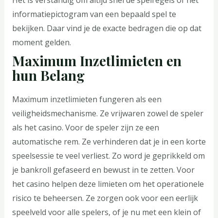
Het is verstandig om altijd snel de spelregels of het
informatiepictogram van een bepaald spel te
bekijken. Daar vind je de exacte bedragen die op dat
moment gelden.
Maximum Inzetlimieten en
hun Belang
Maximum inzetlimieten fungeren als een
veiligheidsmechanisme. Ze vrijwaren zowel de speler
als het casino. Voor de speler zijn ze een
automatische rem. Ze verhinderen dat je in een korte
speelsessie te veel verliest. Zo word je geprikkeld om
je bankroll gefaseerd en bewust in te zetten. Voor
het casino helpen deze limieten om het operationele
risico te beheersen. Ze zorgen ook voor een eerlijk
speelveld voor alle spelers, of je nu met een klein of