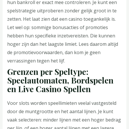
hun bankroll er exact mee controleren. Je kunt een
spelstrategie uitproberen zonder gelijk groot in te
zetten. Het laat zien dat een casino toegankelijk is.
Let wel op: sommige bonusacties of promoties
hebben hun specifieke inzetvereisten. Die kunnen
hoger zijn dan het laagste limiet. Lees daarom altijd
de promotievoorwaarden, dan kom je geen
verrassingen tegen het lijf.
Grenzen per Speltype:
Speelautomaten, Bordspelen
en Live Casino Spellen
Voor slots worden speellimieten veelal vastgesteld
door de muntgrootte en het aantal lijnen. Je kunt
vaak selecteren: minder lijnen met een hoger bedrag
per lijn, of een hoger aantal lijnen met een lagere