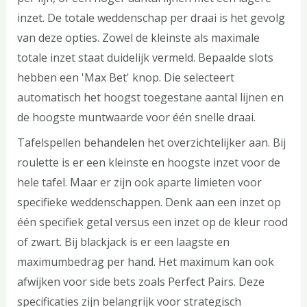
inzet. De totale weddenschap per draai is het gevolg
van deze opties. Zowel de kleinste als maximale
totale inzet staat duidelijk vermeld. Bepaalde slots
hebben een 'Max Bet' knop. Die selecteert
automatisch het hoogst toegestane aantal lijnen en
de hoogste muntwaarde voor één snelle draai.
Tafelspellen behandelen het overzichtelijker aan. Bij
roulette is er een kleinste en hoogste inzet voor de
hele tafel. Maar er zijn ook aparte limieten voor
specifieke weddenschappen. Denk aan een inzet op
één specifiek getal versus een inzet op de kleur rood
of zwart. Bij blackjack is er een laagste en
maximumbedrag per hand. Het maximum kan ook
afwijken voor side bets zoals Perfect Pairs. Deze
specificaties zijn belangrijk voor strategisch