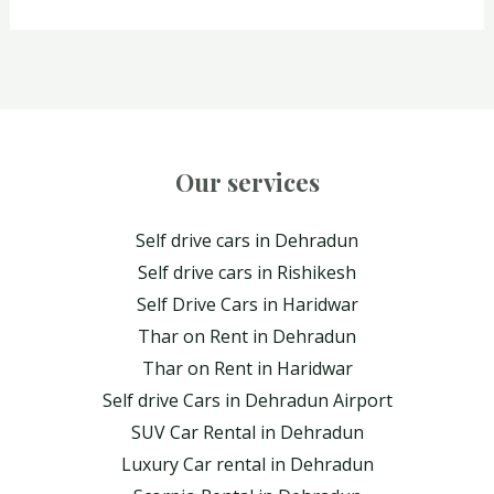
Our services
Self drive cars in Dehradun
Self drive cars in Rishikesh
Self Drive Cars in Haridwar
Thar on Rent in Dehradun
Thar on Rent in Haridwar
Self drive Cars in Dehradun Airport
SUV Car Rental in Dehradun
Luxury Car rental in Dehradun