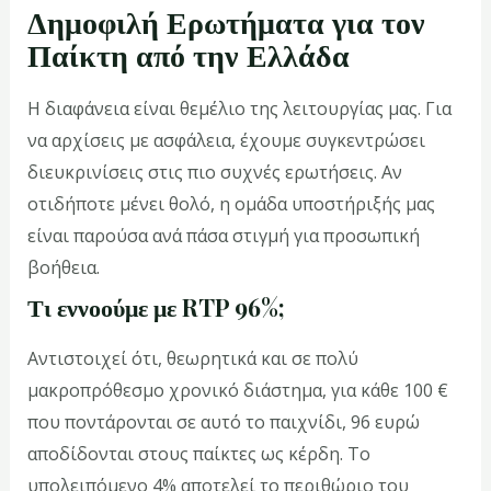
Δημοφιλή Ερωτήματα για τον
Παίκτη από την Ελλάδα
Η διαφάνεια είναι θεμέλιο της λειτουργίας μας. Για
να αρχίσεις με ασφάλεια, έχουμε συγκεντρώσει
διευκρινίσεις στις πιο συχνές ερωτήσεις. Αν
οτιδήποτε μένει θολό, η ομάδα υποστήριξής μας
είναι παρούσα ανά πάσα στιγμή για προσωπική
βοήθεια.
Τι εννοούμε με RTP 96%;
Αντιστοιχεί ότι, θεωρητικά και σε πολύ
μακροπρόθεσμο χρονικό διάστημα, για κάθε 100 €
που ποντάρονται σε αυτό το παιχνίδι, 96 ευρώ
αποδίδονται στους παίκτες ως κέρδη. Το
υπολειπόμενο 4% αποτελεί το περιθώριο του