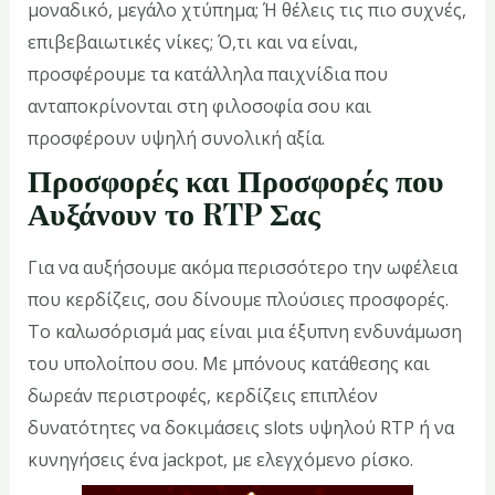
μοναδικό, μεγάλο χτύπημα; Ή θέλεις τις πιο συχνές,
επιβεβαιωτικές νίκες; Ό,τι και να είναι,
προσφέρουμε τα κατάλληλα παιχνίδια που
ανταποκρίνονται στη φιλοσοφία σου και
προσφέρουν υψηλή συνολική αξία.
Προσφορές και Προσφορές που
Αυξάνουν το RTP Σας
Για να αυξήσουμε ακόμα περισσότερο την ωφέλεια
που κερδίζεις, σου δίνουμε πλούσιες προσφορές.
Το καλωσόρισμά μας είναι μια έξυπνη ενδυνάμωση
του υπολοίπου σου. Με μπόνους κατάθεσης και
δωρεάν περιστροφές, κερδίζεις επιπλέον
δυνατότητες να δοκιμάσεις slots υψηλού RTP ή να
κυνηγήσεις ένα jackpot, με ελεγχόμενο ρίσκο.