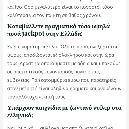
καζίνο. Όσο μεγαλύτερο είναι το ποσοστό, τόσο
καλύτερα για τον παίκτη σε βάθος χρόνου.
Καταβάλλετε πραγματικά τόσο υψηλά
ποσά jackpot στην Ελλάδα;
Χωρίς καμιά αμφιβολία. Όλα τα ποσά, ανεξαρτήτου
ύψους, αποδίδονται εξ ολοκλήρου και στην ώρα
τους. Δραστηριοποιούμαστε με άδεια και υπακούμε
σε απαιτητικούς κανονισμούς παγκόσμιας
εμβέλειας. Τα εκατομμύρια ευρώ που παρατηρείς
στον μετρητή είναι αληθινά χρήματα και αναμένουν
τον καλότυχο νικητή τους.
Υπάρχουν παιχνίδια με ζωντανό ντίλερ στα
ελληνικά;
Ναι, φυσικά. Η συλλογή μας από ζωντανά καζίνο