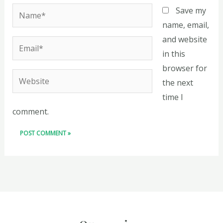
Name*
Save my
name, email,
and website
Email*
in this
browser for
Website
the next
time I
comment.