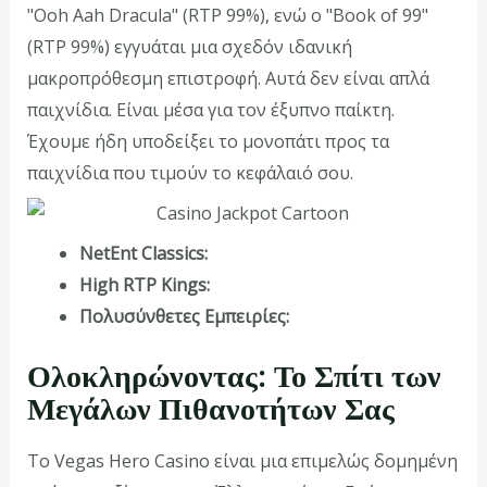
"Ooh Aah Dracula" (RTP 99%), ενώ ο "Book of 99"
(RTP 99%) εγγυάται μια σχεδόν ιδανική
μακροπρόθεσμη επιστροφή. Αυτά δεν είναι απλά
παιχνίδια. Είναι μέσα για τον έξυπνο παίκτη.
Έχουμε ήδη υποδείξει το μονοπάτι προς τα
παιχνίδια που τιμούν το κεφάλαιό σου.
NetEnt Classics:
High RTP Kings:
Πολυσύνθετες Εμπειρίες:
Ολοκληρώνοντας: Το Σπίτι των
Μεγάλων Πιθανοτήτων Σας
Το Vegas Hero Casino είναι μια επιμελώς δομημένη