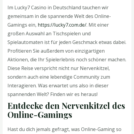
Im Lucky7 Casino in Deutschland tauchen wir
gemeinsam in die spannende Welt des Online-
Gamings ein,
https://lucky7.com.de/
. Mit einer
großen Auswahl an Tischspielen und
Spielautomaten ist für jeden Geschmack etwas dabei.
Profitieren Sie außerdem von einzigartigen
Aktionen, die Ihr Spielerlebnis noch schöner machen.
Diese Reise verspricht nicht nur Nervenkitzel,
sondern auch eine lebendige Community zum
Interagieren. Was erwartet uns also in dieser
spannenden Welt? Finden wir es heraus!
Entdecke den Nervenkitzel des
Online-Gamings
Hast du dich jemals gefragt, was Online-Gaming so