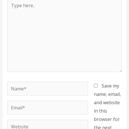
Type
here..
Name*
Save my
name, email,
and website
Email*
in this
browser for
Website
the next