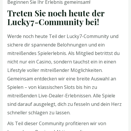
Beginnen Sie Ihr Erlebnis gemeinsam!
Treten Sie noch heute der
Lucky7-Community bei!
Werde noch heute Teil der Lucky7-Community und
sichere dir spannende Belohnungen und ein
mitreißendes Spielerlebnis. Als Mitglied betrittst du
nicht nur ein Casino, sondern tauchst ein in einen
Lifestyle voller mitreißender Möglichkeiten.
Gemeinsam entdecken wir eine breite Auswahl an
Spielen – von klassischen Slots bis hin zu
mitreißenden Live-Dealer-Erlebnissen. Alle Spiele
sind darauf ausgelegt, dich zu fesseln und dein Herz
schneller schlagen zu lassen.
Als Teil dieser Community profitieren wir von