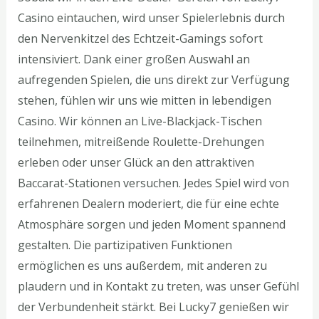
Casino eintauchen, wird unser Spielerlebnis durch
den Nervenkitzel des Echtzeit-Gamings sofort
intensiviert. Dank einer großen Auswahl an
aufregenden Spielen, die uns direkt zur Verfügung
stehen, fühlen wir uns wie mitten in lebendigen
Casino. Wir können an Live-Blackjack-Tischen
teilnehmen, mitreißende Roulette-Drehungen
erleben oder unser Glück an den attraktiven
Baccarat-Stationen versuchen. Jedes Spiel wird von
erfahrenen Dealern moderiert, die für eine echte
Atmosphäre sorgen und jeden Moment spannend
gestalten. Die partizipativen Funktionen
ermöglichen es uns außerdem, mit anderen zu
plaudern und in Kontakt zu treten, was unser Gefühl
der Verbundenheit stärkt. Bei Lucky7 genießen wir