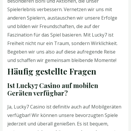
besonderen Boni und Aktionen, die unser
Spielerlebnis verbessern. Vernetzen wir uns mit
anderen Spielern, austauschen wir unsere Erfolge
und bilden wir Freundschaften, die auf der
Faszination für das Spiel basieren. Mit Lucky7 ist
Freiheit nicht nur ein Traum, sondern Wirklichkeit.
Begeben wir uns also auf diese aufregende Reise
und schaffen wir gemeinsam bleibende Momente!
Häufig gestellte Fragen
Ist Lucky7 Casino auf mobilen
Geräten verfügbar?
Ja, Lucky7 Casino ist definitiv auch auf Mobilgeräten
verfügbar! Wir können unsere bevorzugten Spiele
jederzeit und überall genießen. Es ist bequem,