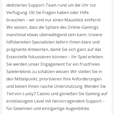
dediziertes Support-Team rund um die Uhr zur
Verfügung. Ob Sie Fragen haben oder Hilfe
brauchen – wir sind nur einen Mausklick entfernt.
Wir wissen, dass die Sphäre des Online-Gamings
manchmal etwas überwältigend sein kann. Unsere
hilfsbereiten Spezialisten liefern Ihnen klare und
prägnante Antworten, damit Sie sich ganz auf das
Essenzielle fokussieren können – Ihr Spiel erleben.
Sie werden unser Engagement für ein frustfreies
Spielerlebnis zu schätzen wissen. Wir stellen Sie in
den Mittelpunkt, priorisieren Ihre Anforderungen
und bieten Ihnen rasche Unterstützung. Werden Sie
Teil von Lucky7 Casino und genießen Sie Gaming auf
erstklassigem Level mit hervorragendem Support –
für Gewinnen und einzigartige Augenblicke.