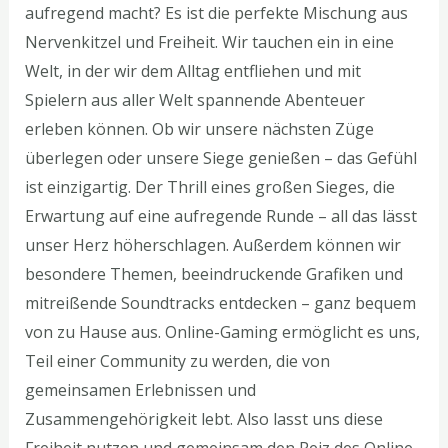
aufregend macht? Es ist die perfekte Mischung aus
Nervenkitzel und Freiheit. Wir tauchen ein in eine
Welt, in der wir dem Alltag entfliehen und mit
Spielern aus aller Welt spannende Abenteuer
erleben können. Ob wir unsere nächsten Züge
überlegen oder unsere Siege genießen – das Gefühl
ist einzigartig. Der Thrill eines großen Sieges, die
Erwartung auf eine aufregende Runde – all das lässt
unser Herz höherschlagen. Außerdem können wir
besondere Themen, beeindruckende Grafiken und
mitreißende Soundtracks entdecken – ganz bequem
von zu Hause aus. Online-Gaming ermöglicht es uns,
Teil einer Community zu werden, die von
gemeinsamen Erlebnissen und
Zusammengehörigkeit lebt. Also lasst uns diese