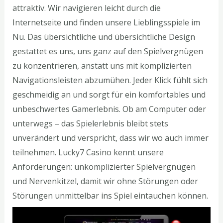
attraktiv. Wir navigieren leicht durch die
Internetseite und finden unsere Lieblingsspiele im
Nu. Das übersichtliche und übersichtliche Design
gestattet es uns, uns ganz auf den Spielvergnügen
zu konzentrieren, anstatt uns mit komplizierten
Navigationsleisten abzumühen. Jeder Klick fühlt sich
geschmeidig an und sorgt für ein komfortables und
unbeschwertes Gamerlebnis. Ob am Computer oder
unterwegs – das Spielerlebnis bleibt stets
unverändert und verspricht, dass wir wo auch immer
teilnehmen. Lucky7 Casino kennt unsere
Anforderungen: unkomplizierter Spielvergnügen
und Nervenkitzel, damit wir ohne Störungen oder
Störungen unmittelbar ins Spiel eintauchen können.