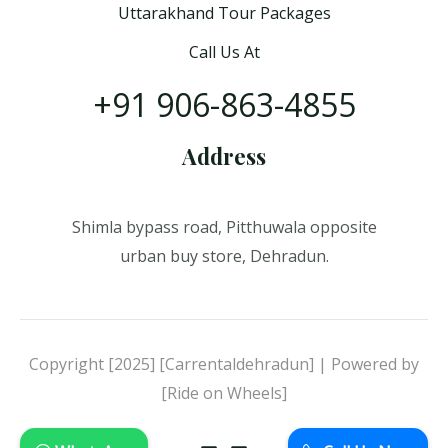
Uttarakhand Tour Packages
Call Us At
+91 906-863-4855
Address
Shimla bypass road, Pitthuwala opposite
urban buy store, Dehradun.
Copyright [2025] [Carrentaldehradun] | Powered by
[Ride on Wheels]