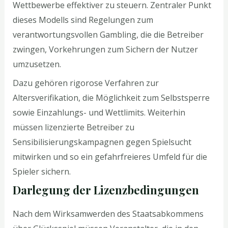
Wettbewerbe effektiver zu steuern. Zentraler Punkt
dieses Modells sind Regelungen zum
verantwortungsvollen Gambling, die die Betreiber
zwingen, Vorkehrungen zum Sichern der Nutzer
umzusetzen.
Dazu gehören rigorose Verfahren zur
Altersverifikation, die Möglichkeit zum Selbstsperre
sowie Einzahlungs- und Wettlimits. Weiterhin
müssen lizenzierte Betreiber zu
Sensibilisierungskampagnen gegen Spielsucht
mitwirken und so ein gefahrfreieres Umfeld für die
Spieler sichern.
Darlegung der Lizenzbedingungen
Nach dem Wirksamwerden des Staatsabkommens