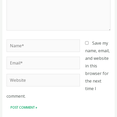
Name*
Save my
name, email,
and website
Email*
in this
browser for
Website
the next
time I
comment.