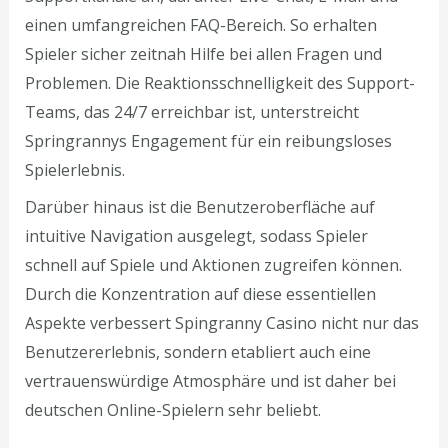
einen umfangreichen FAQ-Bereich. So erhalten
Spieler sicher zeitnah Hilfe bei allen Fragen und
Problemen. Die Reaktionsschnelligkeit des Support-
Teams, das 24/7 erreichbar ist, unterstreicht
Springrannys Engagement für ein reibungsloses
Spielerlebnis.
Darüber hinaus ist die Benutzeroberfläche auf
intuitive Navigation ausgelegt, sodass Spieler
schnell auf Spiele und Aktionen zugreifen können.
Durch die Konzentration auf diese essentiellen
Aspekte verbessert Spingranny Casino nicht nur das
Benutzererlebnis, sondern etabliert auch eine
vertrauenswürdige Atmosphäre und ist daher bei
deutschen Online-Spielern sehr beliebt.