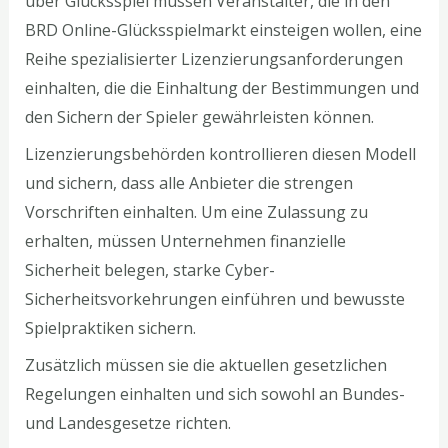
über Glücksspiel müssen Veranstalter, die in den
BRD Online-Glücksspielmarkt einsteigen wollen, eine
Reihe spezialisierter Lizenzierungsanforderungen
einhalten, die die Einhaltung der Bestimmungen und
den Sichern der Spieler gewährleisten können.
Lizenzierungsbehörden kontrollieren diesen Modell
und sichern, dass alle Anbieter die strengen
Vorschriften einhalten. Um eine Zulassung zu
erhalten, müssen Unternehmen finanzielle
Sicherheit belegen, starke Cyber-
Sicherheitsvorkehrungen einführen und bewusste
Spielpraktiken sichern.
Zusätzlich müssen sie die aktuellen gesetzlichen
Regelungen einhalten und sich sowohl an Bundes-
und Landesgesetze richten.