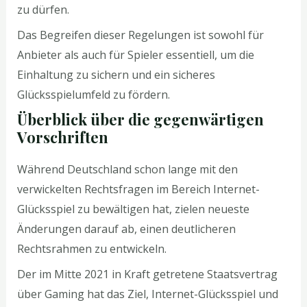
zu dürfen.
Das Begreifen dieser Regelungen ist sowohl für
Anbieter als auch für Spieler essentiell, um die
Einhaltung zu sichern und ein sicheres
Glücksspielumfeld zu fördern.
Überblick über die gegenwärtigen
Vorschriften
Während Deutschland schon lange mit den
verwickelten Rechtsfragen im Bereich Internet-
Glücksspiel zu bewältigen hat, zielen neueste
Änderungen darauf ab, einen deutlicheren
Rechtsrahmen zu entwickeln.
Der im Mitte 2021 in Kraft getretene Staatsvertrag
über Gaming hat das Ziel, Internet-Glücksspiel und