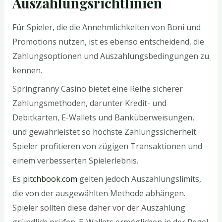
Auszahlungsrichtlinien
Für Spieler, die die Annehmlichkeiten von Boni und
Promotions nutzen, ist es ebenso entscheidend, die
Zahlungsoptionen und Auszahlungsbedingungen zu
kennen.
Springranny Casino bietet eine Reihe sicherer
Zahlungsmethoden, darunter Kredit- und
Debitkarten, E-Wallets und Banküberweisungen,
und gewährleistet so höchste Zahlungssicherheit.
Spieler profitieren von zügigen Transaktionen und
einem verbesserten Spielerlebnis.
Es
pitchbook.com
gelten jedoch Auszahlungslimits,
die von der ausgewählten Methode abhängen.
Spieler sollten diese daher vor der Auszahlung