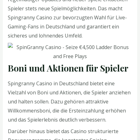
Spieler stets neue Spielmöglichkeiten. Das macht
Spingranny Casino zur bevorzugten Wahl für Live-
Gaming-Fans in Deutschland und garantiert ein
sicheres und lohnendes Umfeld.
Boni und Aktionen für Spieler
Spingranny Casino in Deutschland bietet eine
Vielzahl von Boni und Aktionen, die Spieler anziehen
und halten sollen. Dazu gehören attraktive
Willkommensboni, die die Ersteinzahlung erhöhen
und das Spielerlebnis deutlich verbessern.
Darüber hinaus bietet das Casino strukturierte