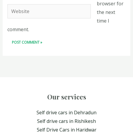
browser for
Website
the next
time I
comment.
Our services
Self drive cars in Dehradun
Self drive cars in Rishikesh
Self Drive Cars in Haridwar