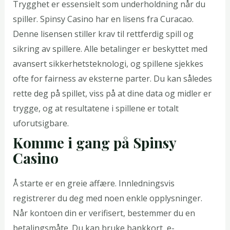
Trygghet er essensielt som underholdning når du
spiller. Spinsy Casino har en lisens fra Curacao.
Denne lisensen stiller krav til rettferdig spill og
sikring av spillere. Alle betalinger er beskyttet med
avansert sikkerhetsteknologi, og spillene sjekkes
ofte for fairness av eksterne parter. Du kan således
rette deg på spillet, viss på at dine data og midler er
trygge, og at resultatene i spillene er totalt
uforutsigbare.
Komme i gang på Spinsy
Casino
Å starte er en greie affære. Innledningsvis
registrerer du deg med noen enkle opplysninger.
Når kontoen din er verifisert, bestemmer du en
betalingsmåte. Du kan bruke bankkort, e-