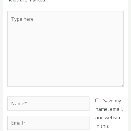
Type
here..
Name*
Save my
name, email,
and website
Email*
in this