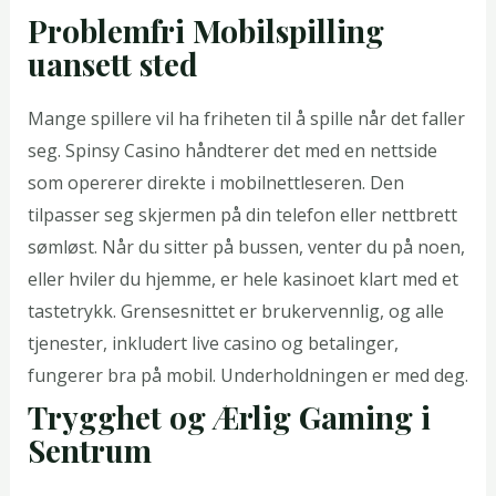
Problemfri Mobilspilling
uansett sted
Mange spillere vil ha friheten til å spille når det faller
seg. Spinsy Casino håndterer det med en nettside
som opererer direkte i mobilnettleseren. Den
tilpasser seg skjermen på din telefon eller nettbrett
sømløst. Når du sitter på bussen, venter du på noen,
eller hviler du hjemme, er hele kasinoet klart med et
tastetrykk. Grensesnittet er brukervennlig, og alle
tjenester, inkludert live casino og betalinger,
fungerer bra på mobil. Underholdningen er med deg.
Trygghet og Ærlig Gaming i
Sentrum