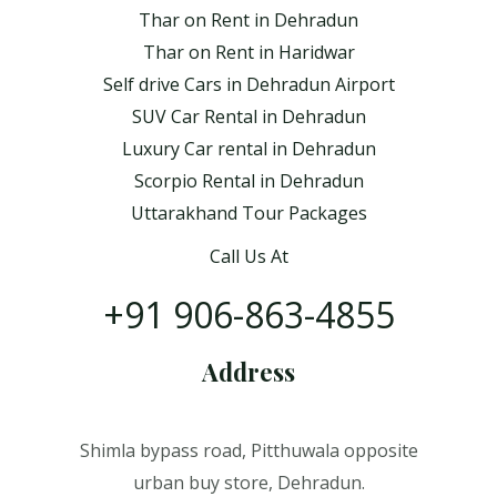
Thar on Rent in Dehradun
Thar on Rent in Haridwar
Self drive Cars in Dehradun Airport
SUV Car Rental in Dehradun
Luxury Car rental in Dehradun
Scorpio Rental in Dehradun
Uttarakhand Tour Packages
Call Us At
+91 906-863-4855
Address
Shimla bypass road, Pitthuwala opposite
urban buy store, Dehradun.