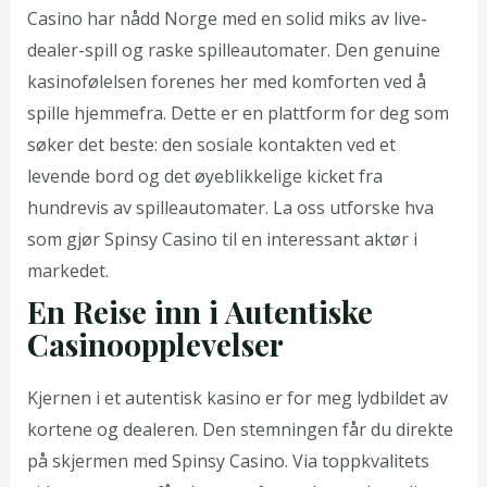
Casino har nådd Norge med en solid miks av live-
dealer-spill og raske spilleautomater. Den genuine
kasinofølelsen forenes her med komforten ved å
spille hjemmefra. Dette er en plattform for deg som
søker det beste: den sosiale kontakten ved et
levende bord og det øyeblikkelige kicket fra
hundrevis av spilleautomater. La oss utforske hva
som gjør Spinsy Casino til en interessant aktør i
markedet.
En Reise inn i Autentiske
Casinoopplevelser
Kjernen i et autentisk kasino er for meg lydbildet av
kortene og dealeren. Den stemningen får du direkte
på skjermen med Spinsy Casino. Via toppkvalitets