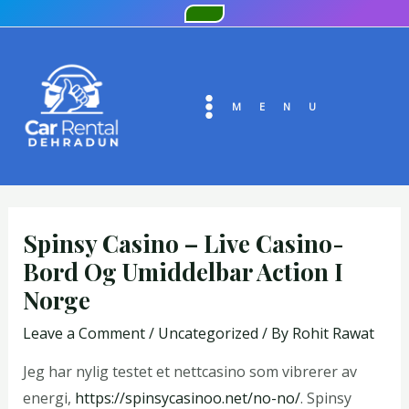
Skip
Post
to
navigation
MAIN
content
MENU
MENU
Spinsy Casino – Live Casino-
Bord Og Umiddelbar Action I
Norge
Leave a Comment
/
Uncategorized
/ By
Rohit Rawat
Jeg har nylig testet et nettcasino som vibrerer av
energi,
https://spinsycasinoo.net/no-no/
. Spinsy