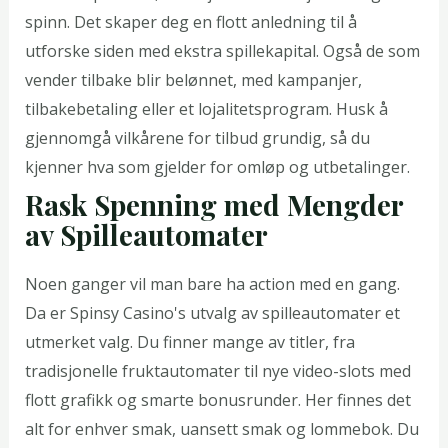
spinn. Det skaper deg en flott anledning til å
utforske siden med ekstra spillekapital. Også de som
vender tilbake blir belønnet, med kampanjer,
tilbakebetaling eller et lojalitetsprogram. Husk å
gjennomgå vilkårene for tilbud grundig, så du
kjenner hva som gjelder for omløp og utbetalinger.
Rask Spenning med Mengder
av Spilleautomater
Noen ganger vil man bare ha action med en gang.
Da er Spinsy Casino's utvalg av spilleautomater et
utmerket valg. Du finner mange av titler, fra
tradisjonelle fruktautomater til nye video-slots med
flott grafikk og smarte bonusrunder. Her finnes det
alt for enhver smak, uansett smak og lommebok. Du