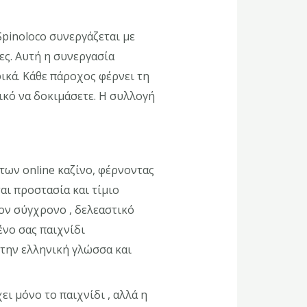
Spinoloco συνεργάζεται με
λες. Αυτή η συνεργασία
ικά. Κάθε πάροχος φέρνει τη
ικό να δοκιμάσετε. Η συλλογή
των online καζίνο, φέρνοντας
αι προστασία και τίμιο
ον σύγχρονο , δελεαστικό
ένο σας παιχνίδι
 την ελληνική γλώσσα και
ι μόνο το παιχνίδι , αλλά η