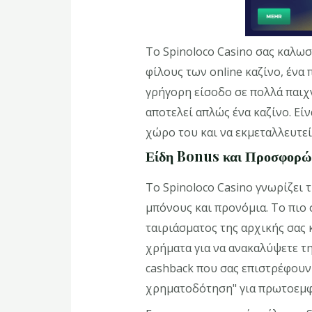
Το Spinoloco Casino σας καλωσ
φίλους των online καζίνο, ένα 
γρήγορη είσοδο σε πολλά παιχν
αποτελεί απλώς ένα καζίνο. Εί
χώρο του και να εκμεταλλευτεί
Είδη Bonus και Προσφορών
Το Spinoloco Casino γνωρίζει 
μπόνους και προνόμια. Το πιο
ταιριάσματος της αρχικής σας 
χρήματα για να ανακαλύψετε τη
cashback που σας επιστρέφουν
χρηματοδότηση" για πρωτοεμφ