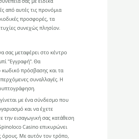
συνέπεια σας με ειδικά
ς από αυτές τις προνόμια
ριοδικές προσφορές, τα
ιτυχίες συνεχώς πλησίον.
να σας μεταφέρει στο κέντρο
μπί "Εγγραφή". Θα
ό κωδικό πρόσβασης και τα
 επερχόμενες συναλλαγές. Η
κρυπτογράφηση.
γίνεται με ένα σύνδεσμο που
ογαριασμό και να έχετε
τε την εισαγωγική σας κατάθεση
Spinoloco Casino επικυρώνει
ς όρους. Με αυτόν τον τρόπο,