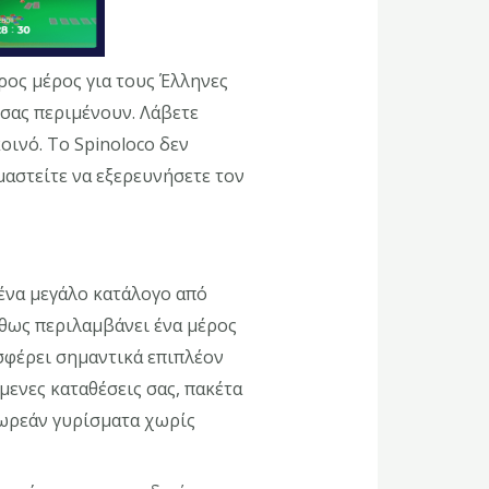
ερος μέρος για τους Έλληνες
 σας περιμένουν. Λάβετε
οινό. Το Spinoloco δεν
μαστείτε να εξερευνήσετε τον
 ένα μεγάλο κατάλογο από
ήθως περιλαμβάνει ένα μέρος
οσφέρει σημαντικά επιπλέον
μενες καταθέσεις σας, πακέτα
δωρεάν γυρίσματα χωρίς