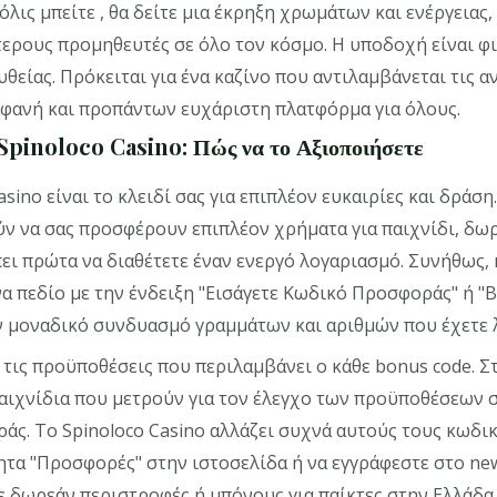
όλις μπείτε , θα δείτε μια έκρηξη χρωμάτων και ενέργειας,
ερους προμηθευτές σε όλο τον κόσμο. Η υποδοχή είναι φι
θείας. Πρόκειται για ένα καζίνο που αντιλαμβάνεται τις 
ιαφανή και προπάντων ευχάριστη πλατφόρμα για όλους.
Spinoloco Casino: Πώς να το Αξιοποιήσετε
sino είναι το κλειδί σας για επιπλέον ευκαιρίες και δράση
ν να σας προσφέρουν επιπλέον χρήματα για παιχνίδι, δω
πει πρώτα να διαθέτετε έναν ενεργό λογαριασμό. Συνήθως, 
α πεδίο με την ένδειξη "Εισάγετε Κωδικό Προσφοράς" ή "
ν μοναδικό συνδυασμό γραμμάτων και αριθμών που έχετε λ
 τις προϋποθέσεις που περιλαμβάνει ο κάθε bonus code. Σ
παιχνίδια που μετρούν για τον έλεγχο των προϋποθέσεων 
ς. Το Spinoloco Casino αλλάζει συχνά αυτούς τους κωδικ
ητα "Προσφορές" στην ιστοσελίδα ή να εγγράφεστε στο news
ε δωρεάν περιστροφές ή μπόνους για παίκτες στην Ελλάδα.