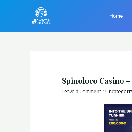
Skip
Post
to
navigation
Home
content
Spinoloco Casino – 
Leave a Comment
/
Uncategori