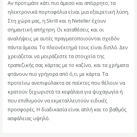
Αν προτιμάτε κάτι πιο άμεσο και απόρρητο, τα
ηλεκτρονικά πορτοφόλια είναι μια εξαιρετική λύση.
Στη χώρα μας, η Skrill και η Neteller έχουν
σημαντική απήχηση. Οι καταθέσεις και οι
αναλήψεις με αυτές πραγματοποιούνται σχεδόν
πάντα άμεσα. Το πλεονέκτημά τους είναι διπλό. Δεν
χρειάζεται να μοιράζεστε τα στοιχεία της
τραπεζικής σας κάρτας με το καζίνο, και τα χρήματα
φτάνουν πιο γρήγορα από ό,τι με κάρτα. Τα
προτείνω ανεπιφύλακτα σε παίκτες που θέλουν να
κρατούν ξεχωριστά τα κεφάλαια για ψυχαγωγία ή
που επιθυμούν να εκμεταλλευτούν ειδικές
προσφορές. Η διαδικασία είναι απλή και το βαθμός
ασφάλειας υψηλό.