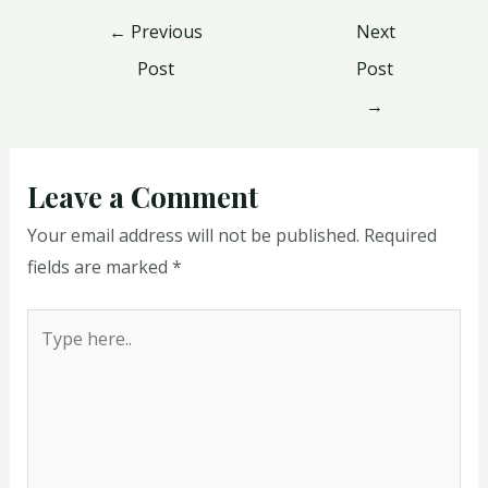
←
Previous
Next
Post
Post
→
Leave a Comment
Your email address will not be published.
Required
fields are marked
*
Type
here..