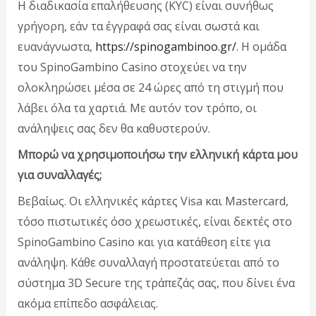
Η διαδικασία επαλήθευσης (KYC) είναι συνήθως
γρήγορη, εάν τα έγγραφά σας είναι σωστά και
ευανάγνωστα,
https://spinogambinoo.gr/
. Η ομάδα
του SpinoGambino Casino στοχεύει να την
ολοκληρώσει μέσα σε 24 ώρες από τη στιγμή που
λάβει όλα τα χαρτιά. Με αυτόν τον τρόπο, οι
ανάληψεις σας δεν θα καθυστερούν.
Μπορώ να χρησιμοποιήσω την ελληνική κάρτα μου
για συναλλαγές;
Βεβαίως. Οι ελληνικές κάρτες Visa και Mastercard,
τόσο πιστωτικές όσο χρεωστικές, είναι δεκτές στο
SpinoGambino Casino και για κατάθεση είτε για
ανάληψη. Κάθε συναλλαγή προστατεύεται από το
σύστημα 3D Secure της τράπεζάς σας, που δίνει ένα
ακόμα επίπεδο ασφάλειας.