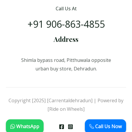
Call Us At
+91 906-863-4855
Address
Shimla bypass road, Pitthuwala opposite
urban buy store, Dehradun.
Copyright [2025] [Carrentaldehradun] | Powered by
[Ride on Wheels]
WhatsApp
Call Us Now