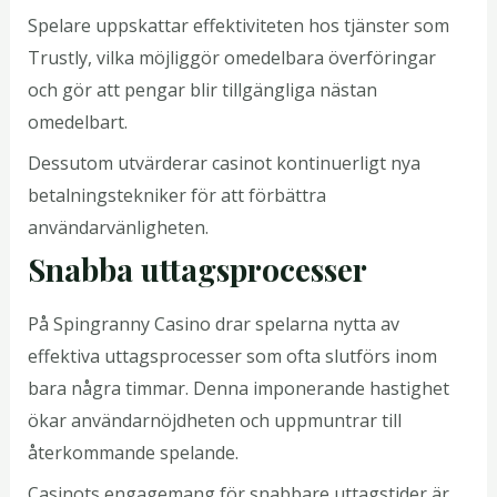
Spelare uppskattar effektiviteten hos tjänster som
Trustly, vilka möjliggör omedelbara överföringar
och gör att pengar blir tillgängliga nästan
omedelbart.
Dessutom utvärderar casinot kontinuerligt nya
betalningstekniker för att förbättra
användarvänligheten.
Snabba uttagsprocesser
På Spingranny Casino drar spelarna nytta av
effektiva uttagsprocesser som ofta slutförs inom
bara några timmar. Denna imponerande hastighet
ökar användarnöjdheten och uppmuntrar till
återkommande spelande.
Casinots engagemang för snabbare uttagstider är