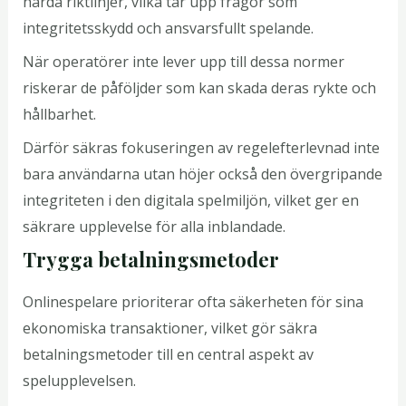
hårda riktlinjer, vilka tar upp frågor som
integritetsskydd och ansvarsfullt spelande.
När operatörer inte lever upp till dessa normer
riskerar de påföljder som kan skada deras rykte och
hållbarhet.
Därför säkras fokuseringen av regelefterlevnad inte
bara användarna utan höjer också den övergripande
integriteten i den digitala spelmiljön, vilket ger en
säkrare upplevelse för alla inblandade.
Trygga betalningsmetoder
Onlinespelare prioriterar ofta säkerheten för sina
ekonomiska transaktioner, vilket gör säkra
betalningsmetoder till en central aspekt av
spelupplevelsen.