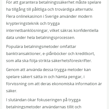
För att garantera betalningssäkerhet måste spelare
ha tillgång till pålitliga och trovärdiga alternativ.
Flera onlinekasinon i Sverige använder modern
krypteringsteknik och trygga
internetbanklösningar, vilket säkras konfidentiella
data under hela betalningsprocessen.
Populära betalningsmetoder omfattar
banktransaktioner, e-plånböcker och kreditkort,
som alla ska följa strikta säkerhetsföreskrifter.
Genom att använda dessa trygga metoder kan
spelare säkert sätta in och hämta pengar, i
förvissning om att deras ekonomiska information är
säker.
I slutändan ökar fokuseringen på trygga
betalningsmetoder användarnas tillit och