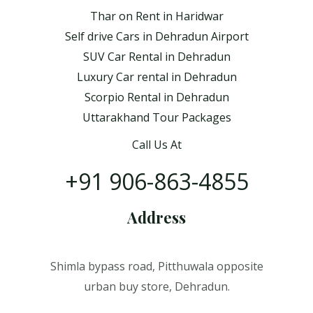
Thar on Rent in Haridwar
Self drive Cars in Dehradun Airport
SUV Car Rental in Dehradun
Luxury Car rental in Dehradun
Scorpio Rental in Dehradun
Uttarakhand Tour Packages
Call Us At
+91 906-863-4855
Address
Shimla bypass road, Pitthuwala opposite
urban buy store, Dehradun.