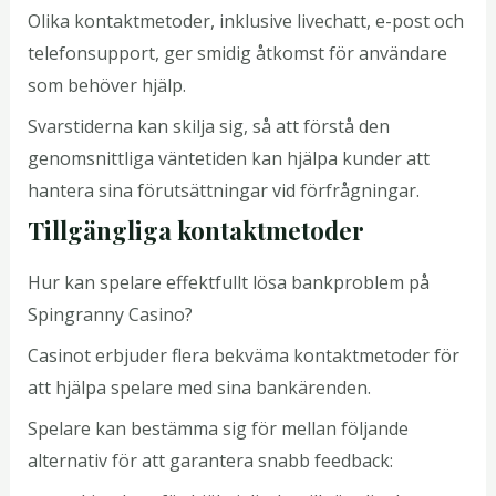
Olika kontaktmetoder, inklusive livechatt, e-post och
telefonsupport, ger smidig åtkomst för användare
som behöver hjälp.
Svarstiderna kan skilja sig, så att förstå den
genomsnittliga väntetiden kan hjälpa kunder att
hantera sina förutsättningar vid förfrågningar.
Tillgängliga kontaktmetoder
Hur kan spelare effektfullt lösa bankproblem på
Spingranny Casino?
Casinot erbjuder flera bekväma kontaktmetoder för
att hjälpa spelare med sina bankärenden.
Spelare kan bestämma sig för mellan följande
alternativ för att garantera snabb feedback: