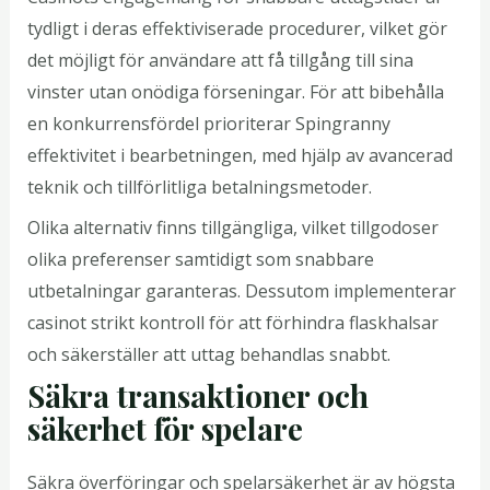
tydligt i deras effektiviserade procedurer, vilket gör
det möjligt för användare att få tillgång till sina
vinster utan onödiga förseningar. För att bibehålla
en konkurrensfördel prioriterar Spingranny
effektivitet i bearbetningen, med hjälp av avancerad
teknik och tillförlitliga betalningsmetoder.
Olika alternativ finns tillgängliga, vilket tillgodoser
olika preferenser samtidigt som snabbare
utbetalningar garanteras. Dessutom implementerar
casinot strikt kontroll för att förhindra flaskhalsar
och säkerställer att uttag behandlas snabbt.
Säkra transaktioner och
säkerhet för spelare
Säkra överföringar och spelarsäkerhet är av högsta