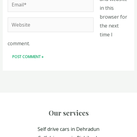
Email*
in this
browser for
Website
the next
time I
comment.
Our services
Self drive cars in Dehradun