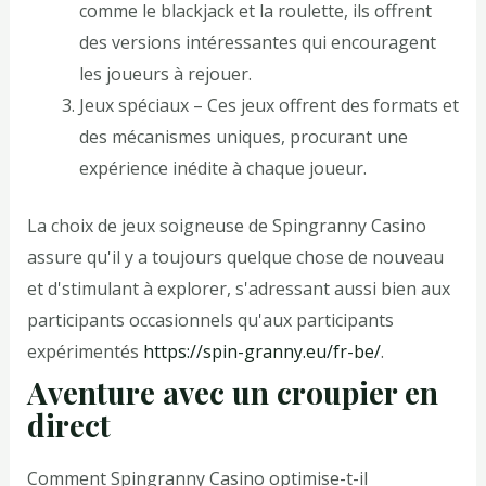
comme le blackjack et la roulette, ils offrent
des versions intéressantes qui encouragent
les joueurs à rejouer.
Jeux spéciaux – Ces jeux offrent des formats et
des mécanismes uniques, procurant une
expérience inédite à chaque joueur.
La choix de jeux soigneuse de Spingranny Casino
assure qu'il y a toujours quelque chose de nouveau
et d'stimulant à explorer, s'adressant aussi bien aux
participants occasionnels qu'aux participants
expérimentés
https://spin-granny.eu/fr-be/
.
Aventure avec un croupier en
direct
Comment Spingranny Casino optimise-t-il