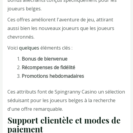
bonus alléchants conçus spécifiquement pour les
joueurs belges.
Ces offres améliorent l'aventure de jeu, attirant
aussi bien les nouveaux joueurs que les joueurs
chevronnés.
Voici
quelques
éléments clés :
Bonus de bienvenue
Récompenses de fidélité
Promotions hebdomadaires
Ces attributs font de Spingranny Casino un sélection
séduisant pour les joueurs belges à la recherche
d'une offre remarquable.
Support clientèle et modes de
paiement