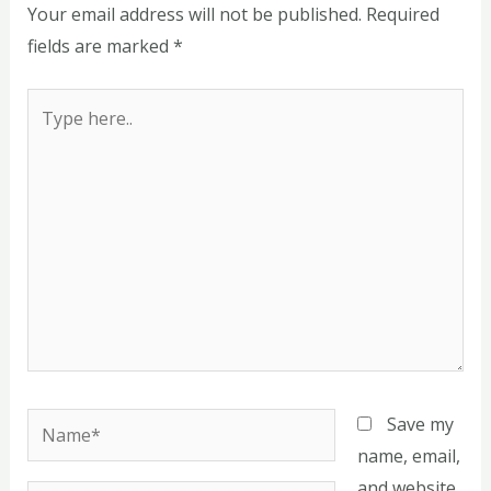
Your email address will not be published.
Required
fields are marked
*
Type
here..
Name*
Save my
name, email,
and website