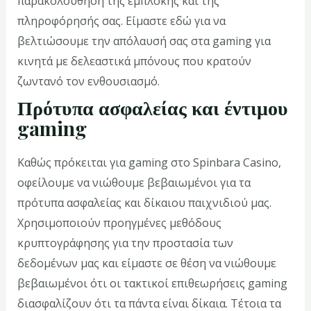
παρακολούθηση της εμπλοκής και της
πληροφόρησής σας. Είμαστε εδώ για να
βελτιώσουμε την απόλαυσή σας στα gaming για
κινητά με δελεαστικά μπόνους που κρατούν
ζωντανό τον ενθουσιασμό.
Πρότυπα ασφαλείας και έντιμου
gaming
Καθώς πρόκειται για gaming στο Spinbara Casino,
οφείλουμε να νιώθουμε βεβαιωμένοι για τα
πρότυπα ασφαλείας και δίκαιου παιχνιδιού μας.
Χρησιμοποιούν προηγμένες μεθόδους
κρυπτογράφησης για την προστασία των
δεδομένων μας και είμαστε σε θέση να νιώθουμε
βεβαιωμένοι ότι οι τακτικοί επιθεωρήσεις gaming
διασφαλίζουν ότι τα πάντα είναι δίκαια. Τέτοια τα