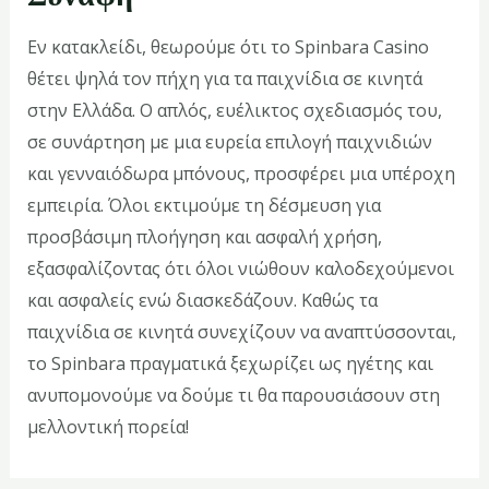
Εν κατακλείδι, θεωρούμε ότι το Spinbara Casino
θέτει ψηλά τον πήχη για τα παιχνίδια σε κινητά
στην Ελλάδα. Ο απλός, ευέλικτος σχεδιασμός του,
σε συνάρτηση με μια ευρεία επιλογή παιχνιδιών
και γενναιόδωρα μπόνους, προσφέρει μια υπέροχη
εμπειρία. Όλοι εκτιμούμε τη δέσμευση για
προσβάσιμη πλοήγηση και ασφαλή χρήση,
εξασφαλίζοντας ότι όλοι νιώθουν καλοδεχούμενοι
και ασφαλείς ενώ διασκεδάζουν. Καθώς τα
παιχνίδια σε κινητά συνεχίζουν να αναπτύσσονται,
το Spinbara πραγματικά ξεχωρίζει ως ηγέτης και
ανυπομονούμε να δούμε τι θα παρουσιάσουν στη
μελλοντική πορεία!