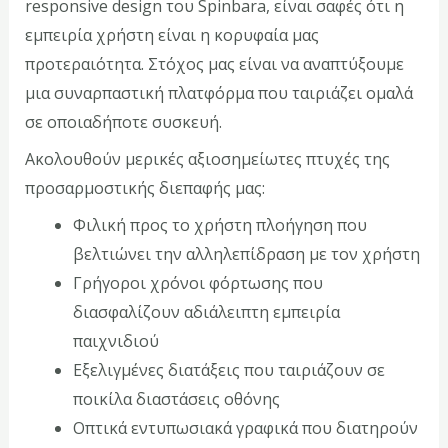
responsive design του Spinbara, είναι σαφές ότι η
εμπειρία χρήστη είναι η κορυφαία μας
προτεραιότητα. Στόχος μας είναι να αναπτύξουμε
μια συναρπαστική πλατφόρμα που ταιριάζει ομαλά
σε οποιαδήποτε συσκευή.
Ακολουθούν μερικές αξιοσημείωτες πτυχές της
προσαρμοστικής διεπαφής μας:
Φιλική προς το χρήστη πλοήγηση που
βελτιώνει την αλληλεπίδραση με τον χρήστη
Γρήγοροι χρόνοι φόρτωσης που
διασφαλίζουν αδιάλειπτη εμπειρία
παιχνιδιού
Εξελιγμένες διατάξεις που ταιριάζουν σε
ποικίλα διαστάσεις οθόνης
Οπτικά εντυπωσιακά γραφικά που διατηρούν