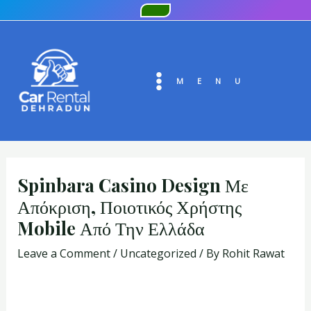
Skip
Post
to
navigation
MAIN
content
MENU
MENU
Spinbara Casino Design Με
Απόκριση, Ποιοτικός Χρήστης
Mobile Από Την Ελλάδα
Leave a Comment
/
Uncategorized
/ By
Rohit Rawat