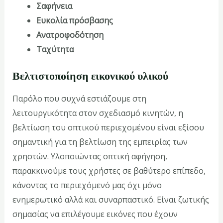
Σαφήνεια
Ευκολία πρόσβασης
Ανατροφοδότηση
Ταχύτητα
Βελτιστοποίηση εικονικού υλικού
Παρόλο που συχνά εστιάζουμε στη
λειτουργικότητα στον σχεδιασμό κινητών, η
βελτίωση του οπτικού περιεχομένου είναι εξίσου
σημαντική για τη βελτίωση της εμπειρίας των
χρηστών. Υλοποιώντας οπτική αφήγηση,
παρακκινούμε τους χρήστες σε βαθύτερο επίπεδο,
κάνοντας το περιεχόμενό μας όχι μόνο
ενημερωτικό αλλά και συναρπαστικό. Είναι ζωτικής
σημασίας να επιλέγουμε εικόνες που έχουν