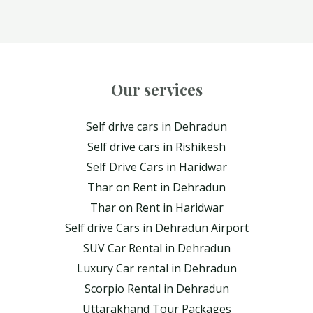
Our services
Self drive cars in Dehradun
Self drive cars in Rishikesh
Self Drive Cars in Haridwar
Thar on Rent in Dehradun
Thar on Rent in Haridwar
Self drive Cars in Dehradun Airport
SUV Car Rental in Dehradun
Luxury Car rental in Dehradun
Scorpio Rental in Dehradun
Uttarakhand Tour Packages