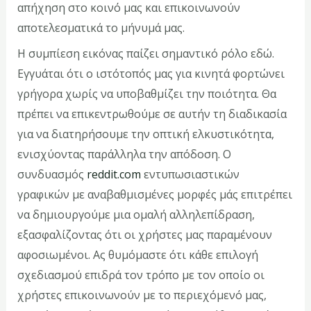
απήχηση στο κοινό μας και επικοινωνούν
αποτελεσματικά το μήνυμά μας.
Η συμπίεση εικόνας παίζει σημαντικό ρόλο εδώ.
Εγγυάται ότι ο ιστότοπός μας για κινητά φορτώνει
γρήγορα χωρίς να υποβαθμίζει την ποιότητα. Θα
πρέπει να επικεντρωθούμε σε αυτήν τη διαδικασία
για να διατηρήσουμε την οπτική ελκυστικότητα,
ενισχύοντας παράλληλα την απόδοση. Ο
συνδυασμός
reddit.com
εντυπωσιαστικών
γραφικών με αναβαθμισμένες μορφές μάς επιτρέπει
να δημιουργούμε μια ομαλή αλληλεπίδραση,
εξασφαλίζοντας ότι οι χρήστες μας παραμένουν
αφοσιωμένοι. Ας θυμόμαστε ότι κάθε επιλογή
σχεδιασμού επιδρά τον τρόπο με τον οποίο οι
χρήστες επικοινωνούν με το περιεχόμενό μας,