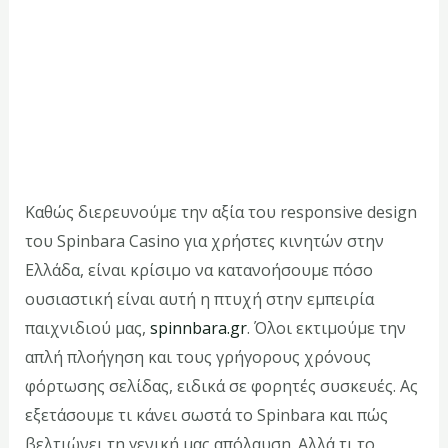
Καθώς διερευνούμε την αξία του responsive design
του Spinbara Casino για χρήστες κινητών στην
Ελλάδα, είναι κρίσιμο να κατανοήσουμε πόσο
ουσιαστική είναι αυτή η πτυχή στην εμπειρία
παιχνιδιού μας,
spinnbara.gr
. Όλοι εκτιμούμε την
απλή πλοήγηση και τους γρήγορους χρόνους
φόρτωσης σελίδας, ειδικά σε φορητές συσκευές. Ας
εξετάσουμε τι κάνει σωστά το Spinbara και πώς
βελτιώνει τη γενική μας απόλαυση. Αλλά τι το