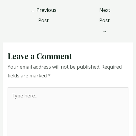
←
Previous
Next
Post
Post
→
Leave a Comment
Your email address will not be published.
Required
fields are marked
*
Type
here..