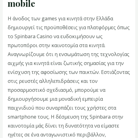
mobile
Η άνοδος των games για κινητά στην Ελλάδα
δημιουργεί τις προϋποθέσεις για πλατφόρμες όπως
το Spinbara Casino να ευδοκιμήσουν ως
πρωτοπόροι στην καινοτομία στα κινητά.
Αναγνωρίζουμε ότι η ενσωμάτωση της τεχνολογίας
αιχμής για κινητά είναι ζωτικής σημασίας για την
ενίσχυση της αφοσίωσης των παικτών. Εστιάζοντας
στις ρευστές αλληλεπιδράσεις και τον
προσαρμοστικό σχεδιασμό, μπορούμε να
δημιουργήσουμε μια μοναδική εμπειρία
παιχνιδιού που συναρπάζει τους χρήστες στα
smartphone τους. Η δέσμευση της Spinbara στην
καινοτομία μάς δίνει τη δυνατότητα να είμαστε
ηγέτες σε ένα ανταγωνιστικό περιβάλλον,