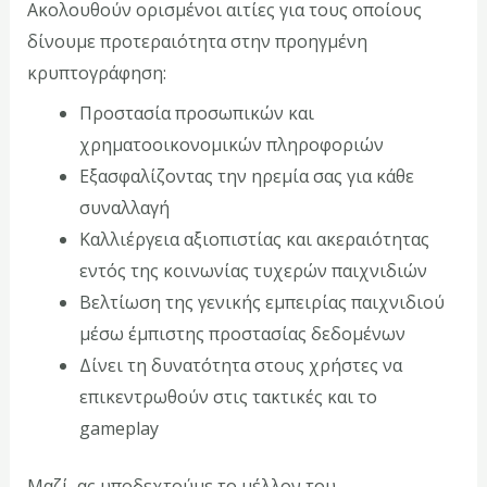
Ακολουθούν ορισμένοι αιτίες για τους οποίους
δίνουμε προτεραιότητα στην προηγμένη
κρυπτογράφηση:
Προστασία προσωπικών και
χρηματοοικονομικών πληροφοριών
Εξασφαλίζοντας την ηρεμία σας για κάθε
συναλλαγή
Καλλιέργεια αξιοπιστίας και ακεραιότητας
εντός της κοινωνίας τυχερών παιχνιδιών
Βελτίωση της γενικής εμπειρίας παιχνιδιού
μέσω έμπιστης προστασίας δεδομένων
Δίνει τη δυνατότητα στους χρήστες να
επικεντρωθούν στις τακτικές και το
gameplay
Μαζί, ας υποδεχτούμε το μέλλον του