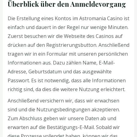
Überblick über den Anmeldevorgang
Die Erstellung eines Kontos im Astromania Casino ist
einfach und dauert in der Regel nur wenige Minuten.
Zuerst besuchen wir die Webseite des Casinos auf
drücken auf den Registrierungsbutton. Anschließend
tragen wir in ein Formular mit unseren persönlichen
Informationen aus. Dazu zählen Name, E-Mail-
Adresse, Geburtsdatum und das ausgewählte
Passwort. Es ist notwendig, dass alle Informationen
richtig sind, da dies die weitere Nutzung erleichtert.
Anschließend versichern wir, dass wir erwachsen
sind und die Nutzungsbedingungen akzeptieren.
Zum Abschluss geben wir unsere Daten ab und
erwarten auf die Bestätigungs-E-Mail. Sobald wir
diese Prozesse vollendet haben, können wir das