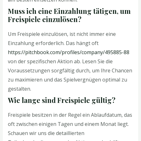
Muss ich eine Einzahlung tätigen, um
Freispiele einzulösen?
Um Freispiele einzulösen, ist nicht immer eine
Einzahlung erforderlich. Das hängt oft
https://pitchbook.com/profiles/company/495885-88
von der spezifischen Aktion ab. Lesen Sie die
Voraussetzungen sorgfältig durch, um Ihre Chancen
zu maximieren und das Spielvergnügen optimal zu
gestalten.
Wie lange sind Freispiele gültig?
Freispiele besitzen in der Regel ein Ablaufdatum, das
oft zwischen einigen Tagen und einem Monat liegt.
Schauen wir uns die detaillierten