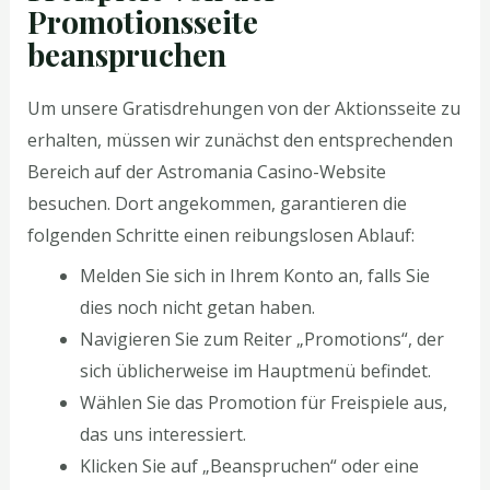
Promotionsseite
beanspruchen
Um unsere Gratisdrehungen von der Aktionsseite zu
erhalten, müssen wir zunächst den entsprechenden
Bereich auf der Astromania Casino-Website
besuchen. Dort angekommen, garantieren die
folgenden Schritte einen reibungslosen Ablauf:
Melden Sie sich in Ihrem Konto an, falls Sie
dies noch nicht getan haben.
Navigieren Sie zum Reiter „Promotions“, der
sich üblicherweise im Hauptmenü befindet.
Wählen Sie das Promotion für Freispiele aus,
das uns interessiert.
Klicken Sie auf „Beanspruchen“ oder eine