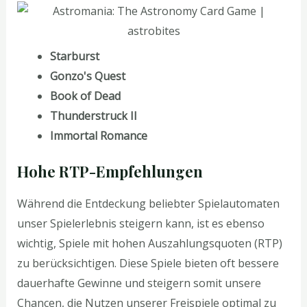
Starburst
Gonzo's Quest
Book of Dead
Thunderstruck II
Immortal Romance
Hohe RTP-Empfehlungen
Während die Entdeckung beliebter Spielautomaten
unser Spielerlebnis steigern kann, ist es ebenso
wichtig, Spiele mit hohen Auszahlungsquoten (RTP)
zu berücksichtigen. Diese Spiele bieten oft bessere
dauerhafte Gewinne und steigern somit unsere
Chancen, die Nutzen unserer Freispiele optimal zu