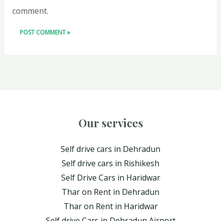
comment.
Our services
Self drive cars in Dehradun
Self drive cars in Rishikesh
Self Drive Cars in Haridwar
Thar on Rent in Dehradun
Thar on Rent in Haridwar
Self drive Cars in Dehradun Airport