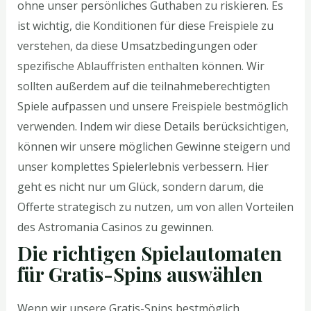
ohne unser persönliches Guthaben zu riskieren. Es
ist wichtig, die Konditionen für diese Freispiele zu
verstehen, da diese Umsatzbedingungen oder
spezifische Ablauffristen enthalten können. Wir
sollten außerdem auf die teilnahmeberechtigten
Spiele aufpassen und unsere Freispiele bestmöglich
verwenden. Indem wir diese Details berücksichtigen,
können wir unsere möglichen Gewinne steigern und
unser komplettes Spielerlebnis verbessern. Hier
geht es nicht nur um Glück, sondern darum, die
Offerte strategisch zu nutzen, um von allen Vorteilen
des Astromania Casinos zu gewinnen.
Die richtigen Spielautomaten
für Gratis-Spins auswählen
Wenn wir unsere Gratis-Spins bestmöglich