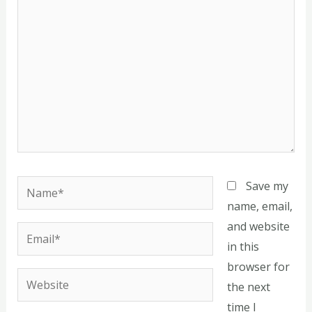
here..
Name*
Save my
name, email,
and website
Email*
in this
browser for
Website
the next
time I