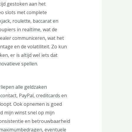
tijd gestoken aan het
eo slots met complete
jack, roulette, baccarat en
oupiers in realtime, wat de
 dealer communiceren, wat het
tage en de volatiliteit. Zo kun
, er is altijd wel iets dat
ovatieve spellen.
rliepen alle geldzaken
ontact, PayPal, creditcards en
isloopt. Ook opnemen is goed
d mijn winst snel op mijn
consistentie en betrouwbaarheid
n maximumbedragen, eventuele