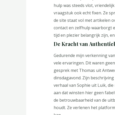
hulp was steeds vlot, vriendelij
vraagstuk ook echt fixen. Ze sp
de site staat vol met artikelen 
contact en zelfhulp waarborgt er
tijd en plezier belangrijk zijn, 
De Kracht van Authentie
Gedurende mijn verkenning van 
vele ervaringen. Dit waren geen
gesprek met Thomas uit Antwerp
dinsdagavond. Zijn beschrijving
verhaal van Sophie uit Luik, di
aan dat winsten hier geen fabel
de betrouwbaarheid van de uitbe
houdt. Ze verlenen het platfor