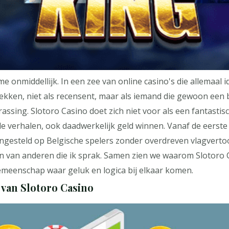
e onmiddellijk. In een zee van online casino's die allemaal 
ntdekken, niet als recensent, maar als iemand die gewoon ee
ssing. Slotoro Casino doet zich niet voor als een fantastisc
 verhalen, ook daadwerkelijk geld winnen. Vanaf de eerste 
gesteld op Belgische spelers zonder overdreven vlagvertoon. 
n van anderen die ik sprak. Samen zien we waarom Slotoro C
 gemeenschap waar geluk en logica bij elkaar komen.
 van Slotoro Casino