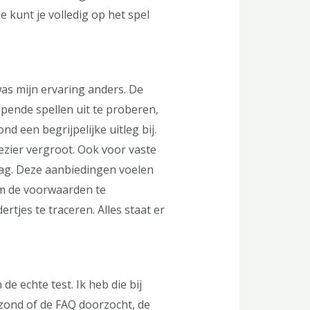
e kunt je volledig op het spel
was mijn ervaring anders. De
pende spellen uit te proberen,
nd een begrijpelijke uitleg bij.
ezier vergroot. Ook voor vaste
slag. Deze aanbiedingen voelen
om de voorwaarden te
tjes te traceren. Alles staat er
e echte test. Ik heb die bij
rzond of de FAQ doorzocht, de