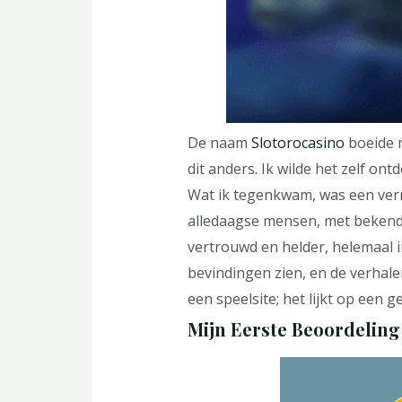
De naam
Slotorocasino
boeide m
dit anders. Ik wilde het zelf o
Wat ik tegenkwam, was een verra
alledaagse mensen, met bekende
vertrouwd en helder, helemaal in
bevindingen zien, en de verhale
een speelsite; het lijkt op een
Mijn Eerste Beoordeling