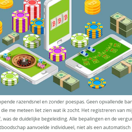
 opende razendsnel en zonder poespas. Geen opvallende ba
 die me meteen liet zien wat ik zocht. Het registreren van m
, was de duidelijke begeleiding. Alle bepalingen en de ver
tboodschap aanvoelde individueel, niet als een automatisch 