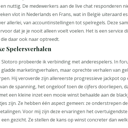
k en nuttig. De medewerkers aan de live chat responderen nie
reken vlot in Nederlands en Frans, wat in België uiteraard e
over allerlei, van accountinstellingen tot spelregels. Deze sa
voor dat je je nooit alleen voelt voelen. Het is een service d
en die daar ook naar optreedt.
ke Spelersverhalen
Slotoro probeerde ik verbinding met anderespelers. In foru
 gladde marketingverhalen, maar oprechte verhalen van gebr
en. Hij veroverde zijn allereerste progressieve jackpot o
 van de spanning, het ongeloof toen de cijfers doorliepen, d
e met een kleine inzet een mooie winst behaalde aan de black
tjes zijn. Ze hebben één aspect gemeen: ze onderstrepen de
talingen. Voor mij zijn deze ervaringen het overtuigendste 
m een gezicht. Ze stellen de kans op winst concreter dan w