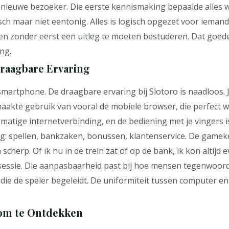
euwe bezoeker. Die eerste kennismaking bepaalde alles wa
isch maar niet eentonig. Alles is logisch opgezet voor iemand 
jken zonder eerst een uitleg te moeten bestuderen. Dat goed
ng.
raagbare Ervaring
martphone. De draagbare ervaring bij Slotoro is naadloos. 
maakte gebruik van vooral de mobiele browser, die perfect w
 matige internetverbinding, en de bediening met je vingers i
g: spellen, bankzaken, bonussen, klantenservice. De gameke
n scherp. Of ik nu in de trein zat of op de bank, ik kon altij
tesessie. Die aanpasbaarheid past bij hoe mensen tegenwoord
 die de speler begeleidt. De uniformiteit tussen computer en
 om te Ontdekken