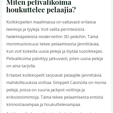
Miten pelivalikoima
houkuttelee pelaajia?
Kolikkopelien maailmassa on valtavasti erilaisia
teemoja ja tyylejä. Voit valita perinteisistä
hedelmäpeleistä moderneihin 3D-peleihin. Tämä
monimuotoisuus tekee pelaamisesta jännittävää,
kun voit kokeilla uusia pelejä ja löytää suosikkejasi.
Pelivalikoima päivittyy jatkuvasti, joten uusia pelejä
on aina tarjolla.
Erilaiset kolikkopelit tarjoavat pelaajille jännittäviä
mahdollisuuksia voittaa. Simppeli Casinolla on monia
pelejä, joissa on suuria jackpot-voittoja ja
erikoistoimintoja. Tämä tekee pelaamisesta entistä
kiinnostavampaa ja houkuttelevampaa.