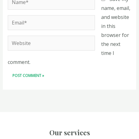
name, email,
and website
Email*
in this
browser for
Website
the next
time I
comment.
Our services