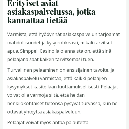
Erityiset asiat
asiakaspalvelussa, jotka
kannattaa tietää
Varmista, että hyödynnät asiakaspalvelun tarjoamat
mahdollisuudet ja kysy rohkeasti, mikäli tarvitset
apua. Simppeli Casinolla olennaista on, että sinä
pelaajana saat kaiken tarvitsemasi tuen.
Turvallinen pelaaminen on ensisijainen tavoite, ja
asiakaspalvelu varmistaa, että kaikki pelaajien
kysymykset käsitellään luottamuksellisesti. Pelaajat
voivat olla varmoja siitä, että heidän
henkilökohtaiset tietonsa pysyvät turvassa, kun he
ottavat yhteyttä asiakaspalveluun.
Pelaajat voivat myös antaa palautetta